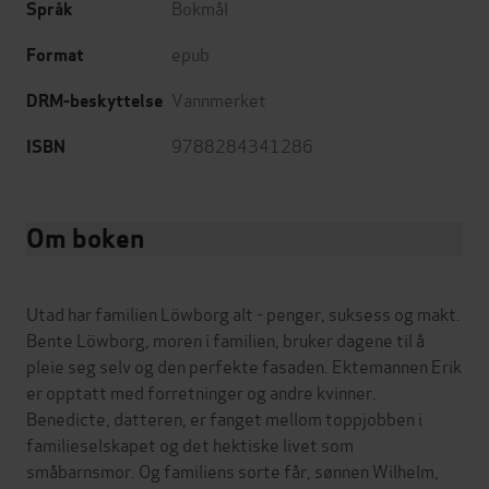
Bokmål
Språk
epub
Format
Vannmerket
DRM-beskyttelse
9788284341286
ISBN
Om boken
Utad har familien Löwborg alt - penger, suksess og makt.
Bente Löwborg, moren i familien, bruker dagene til å
pleie seg selv og den perfekte fasaden. Ektemannen Erik
er opptatt med forretninger og andre kvinner.
Benedicte, datteren, er fanget mellom toppjobben i
familieselskapet og det hektiske livet som
småbarnsmor. Og familiens sorte får, sønnen Wilhelm,