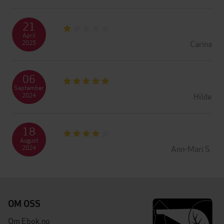
21
April
Carina
2025
06
September
Hilde
2024
18
August
Ann-Mari S.
2024
OM OSS
Om Ebok.no