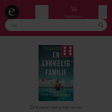
Logg inn
Handlekurv
Meny
Få varsel ved ny bok i serien