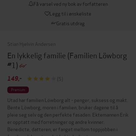
Få varsel ved ny bok av forfatteren
Legg til i ønskeliste
Gratis utdrag
Stian Hjelvin Andersen
En lykkelig familie
(Familien Löwborg
#1)
149,-
(5)
Premium
Utad har familien Löwborg alt - penger, suksess og makt.
Bente Löwborg, moren i familien, bruker dagene til å
pleie seg selv og den perfekte fasaden. Ektemannen Erik
er opptatt med forretninger og andre kvinner.
Benedicte, datteren, er fanget mellom toppjobben i