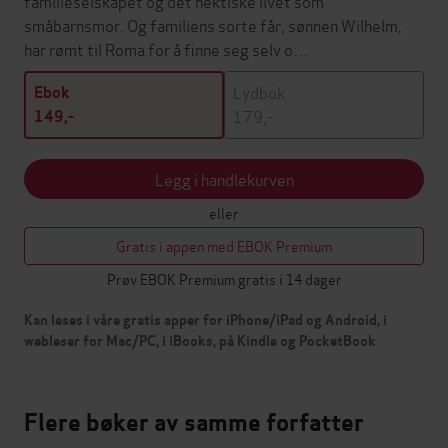
familieselskapet og det hektiske livet som
småbarnsmor. Og familiens sorte får, sønnen Wilhelm,
har rømt til Roma for å finne seg selv o…
Lydbok
Ebok
179,-
149,-
Legg i handlekurven
eller
Gratis i appen med EBOK Premium
Prøv EBOK Premium gratis i 14 dager
Kan leses i våre gratis apper for iPhone/iPad og Android, i
webleser for Mac/PC, i iBooks, på Kindle og PocketBook
Flere bøker av samme forfatter