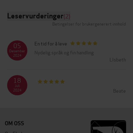
Leservurderinger
(2)
Betingelser for brukergenerert innhold
En tid for å leve
05
Desember
Nydelig språk og fin handling
2024
LIsbeth
18
Juli
Beate
2024
OM OSS