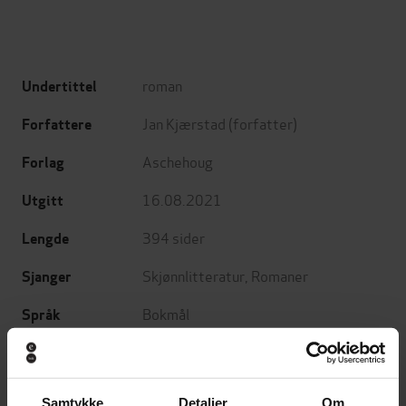
roman
Undertittel
Jan Kjærstad
(forfatter)
Forfattere
Aschehoug
Forlag
16.08.2021
Utgitt
394
sider
Lengde
Skjønnlitteratur
,
Romaner
Sjanger
Bokmål
Språk
epub
Format
Vannmerket
DRM-beskyttelse
Samtykke
Detaljer
Om