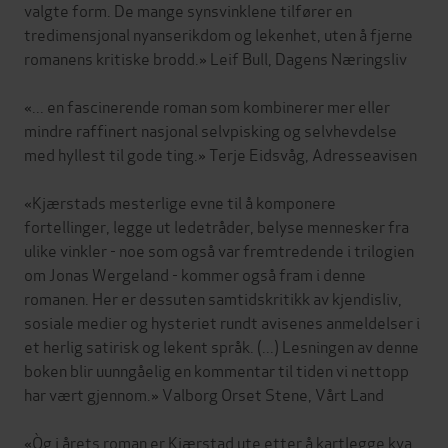
valgte form. De mange synsvinklene tilfører en
tredimensjonal nyanserikdom og lekenhet, uten å fjerne
romanens kritiske brodd.» Leif Bull, Dagens Næringsliv
«... en fascinerende roman som kombinerer mer eller
mindre raffinert nasjonal selvpisking og selvhevdelse
med hyllest til gode ting.» Terje Eidsvåg, Adresseavisen
«Kjærstads mesterlige evne til å komponere
fortellinger, legge ut ledetråder, belyse mennesker fra
ulike vinkler - noe som også var fremtredende i trilogien
om Jonas Wergeland - kommer også fram i denne
romanen. Her er dessuten samtidskritikk av kjendisliv,
sosiale medier og hysteriet rundt avisenes anmeldelser i
et herlig satirisk og lekent språk. (...) Lesningen av denne
boken blir uunngåelig en kommentar til tiden vi nettopp
har vært gjennom.» Valborg Orset Stene, Vårt Land
«Òg i årets roman er Kjærstad ute etter å kartlegge kva