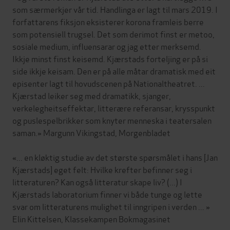
som særmerkjer vår tid. Handlinga er lagt til mars 2019. I
forfattarens fiksjon eksisterer korona framleis berre
som potensiell trugsel. Det som derimot finst er metoo,
sosiale medium, influensarar og jag etter merksemd.
Ikkje minst finst keisemd. Kjærstads forteljing er på si
side ikkje keisam. Den er på alle måtar dramatisk med eit
episenter lagt til hovudscenen på Nationaltheatret. ...
Kjærstad leiker seg med dramatikk, sjanger,
verkelegheitseffektar, litterære referansar, krysspunkt
og puslespelbrikker som knyter menneska i teatersalen
saman.» Margunn Vikingstad, Morgenbladet
«... en kløktig studie av det største spørsmålet i hans [Jan
Kjærstads] eget felt: Hvilke krefter befinner seg i
litteraturen? Kan også litteratur skape liv? (...) I
Kjærstads laboratorium finner vi både tunge og lette
svar om litteraturens mulighet til inngripen i verden ... »