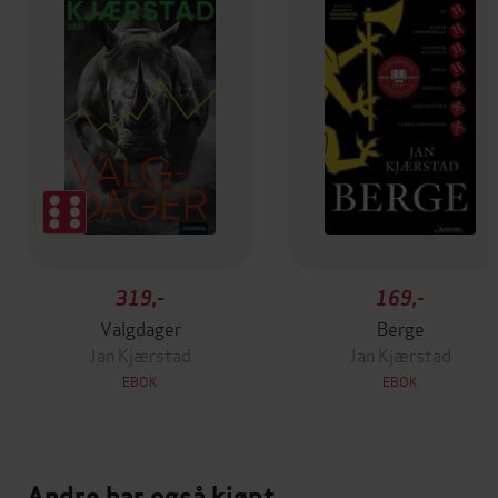
319,-
169,-
Valgdager
Berge
Jan Kjærstad
Jan Kjærstad
EBOK
EBOK
Andre har også kjøpt