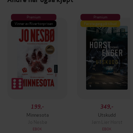
Premium
Premium
Vinner av Rivertonprisen
Første gang på tilbud
199,-
349,-
Minnesota
Utskudd
Jo Nesbø
Jørn Lier Horst
EBOK
EBOK