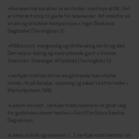
«Romanen har karakter av en thriller, med mye attåt. Det
er litterært snop til glede for lesenerder. Alt innenfor en
stram og stilsikker komposisjon.» Inger Bentzrud,
Dagbladet (Terningkast 5)
«Målbevisst, mangesidig og thrilleraktig om liv og død.
Det hele er dyktig og medrykkende gjort.» Steinar
Sivertsen, Stavanger Aftenblad (Terningkast 5)
«Jan Kjærstad har skrive ein glimrande kjærstadsk
roman, rik på detaljar, spenning og saker til ettertanke.»
Marta Norheim, NRK
«Lekent om livet. Jan Kjærstads nyeste er et godt valg
for godstolen utover høsten.» Gerd Elin Stava Sandve,
Dagsavisen
«Leken, kritisk og nyansert. (...) Jan Kjærstad mestrer sin