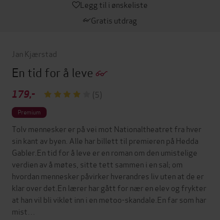
Legg til i ønskeliste
Gratis utdrag
Jan Kjærstad
En tid for å leve
179,-
(5)
Premium
Tolv mennesker er på vei mot Nationaltheatret fra hver
sin kant av byen. Alle har billett til premieren på Hedda
Gabler.En tid for å leve er en roman om den umistelige
verdien av å møtes, sitte tett sammen i en sal; om
hvordan mennesker påvirker hverandres liv uten at de er
klar over det.En lærer har gått for nær en elev og frykter
at han vil bli viklet inn i en metoo-skandale.En far som har
mist…