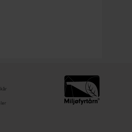
lkår
ler