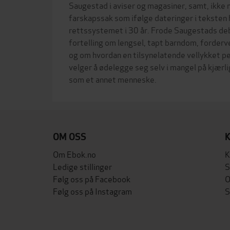
Saugestad i aviser og magasiner, samt, ikke m
farskapssak som ifølge dateringer i teksten h
rettssystemet i 30 år. Frode Saugestads deb
fortelling om lengsel, tapt barndom, forderv
og om hvordan en tilsynelatende vellykket pe
velger å ødelegge seg selv i mangel på kjærl
OM OSS
Om Ebok.no
K
Ledige stillinger
S
Følg oss på Facebook
O
Følg oss på Instagram
S