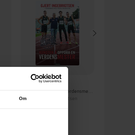
179,-
Kunsten å oppdra en verdensmester
Gjert Ingebrigtsen
Om
EBOK