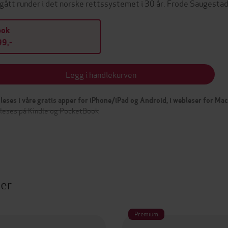
 gått runder i det norske rettssystemet i 30 år. Frode Saugest
bok
9,-
Legg i handlekurven
leses i våre gratis apper for iPhone/iPad og Android, i webleser for Ma
 leses på Kindle og PocketBook
ter
Premium