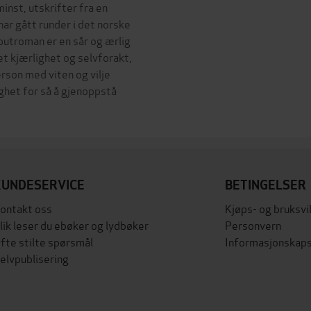
inst, utskrifter fra en
ar gått runder i det norske
utroman er en sår og ærlig
et kjærlighet og selvforakt,
rson med viten og vilje
ighet for så å gjenoppstå
KUNDESERVICE
BETINGELSER
ontakt oss
Kjøps- og bruksvi
lik leser du ebøker og lydbøker
Personvern
fte stilte spørsmål
Informasjonskaps
elvpublisering