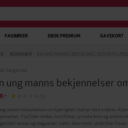
FAGBØKER
EBOK PREMIUM
GAVEKORT
ER
ROMANER
EN UNG MANNS BEKJENNELSER OM KJÆR
de Saugestad
n ung manns bekjennelser o
9,-
(1)
ung manns bekjennelser om kjærlighet starter med ordene «Kjæ
jennelser, YouTube-lenker, kortfilmer, private brev og autentisk
gestad i aviser og magasiner, samt, ikke minst, utskrifter fra en