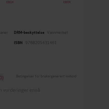
EBOK
EBOK
aner
Vannmerket
DRM-beskyttelse
9788205431461
ISBN
Betingelser for brukergenerert innhold
0)
n vurderinger ennå