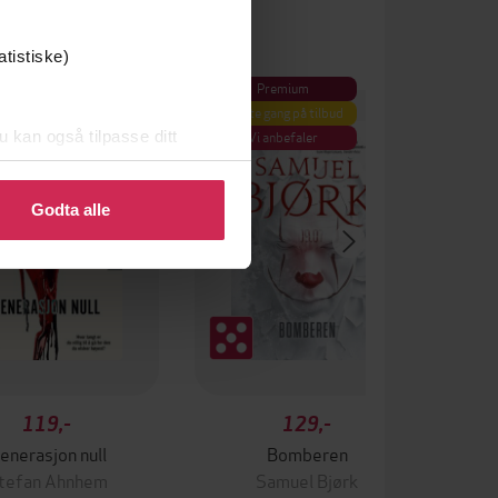
atistiske)
Premium
Premium
 gang på tilbud
Første gang på tilbud
u kan også tilpasse ditt
Vi anbefaler
 eller endre ditt samtykke.
Godta alle
119,-
129,-
enerasjon null
Bomberen
tefan Ahnhem
Samuel Bjørk