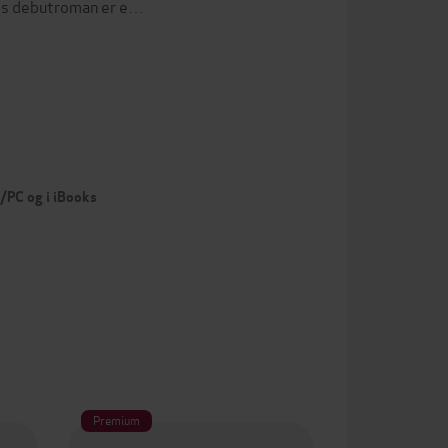
ads debutroman er e…
c/PC og i iBooks
Premium