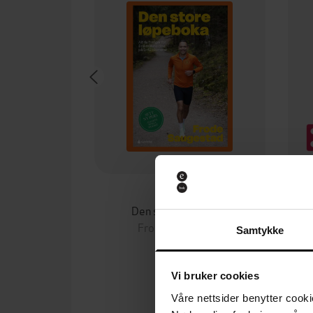
349,-
Den store løpeboka
Frode Saugestad
Samtykke
EBOK
Vi bruker cookies
Våre nettsider benytter cooki