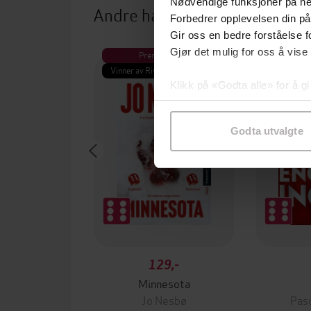
Nødvendige funksjoner på ne
Andre har også kjøpt
Forbedrer opplevelsen din på
Gir oss en bedre forståelse fo
Gjør det mulig for oss å vise
Premium
Vinner av Rivertonprisen
Klikk på «Godta alle» for å gi
samtykke til spesifikke formå
Godta utvalgte
129,-
Minnesota
Jo Nesbø
Pas