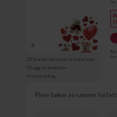
har
E
19
Kan 
Kan
Få varsel ved ny bok av forfatteren
Legg til i ønskeliste
Gratis utdrag
Flere bøker av samme forfat