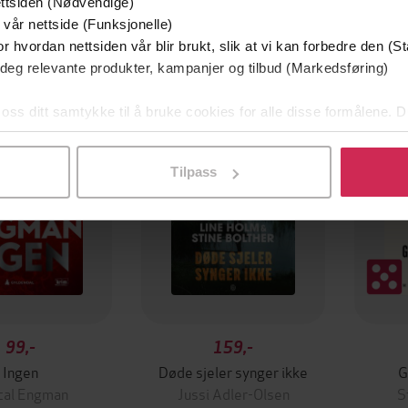
ttsiden (Nødvendige)
 vår nettside (Funksjonelle)
r hvordan nettsiden vår blir brukt, slik at vi kan forbedre den (St
 deg relevante produkter, kampanjer og tilbud (Markedsføring)
Første gang på tilbud
Første
 oss ditt samtykke til å bruke cookies for alle disse formålene. D
l ved å klikke på «Tilpass». Du kan når som helst trekke tilbake
Tilpass
99,-
159,-
Ingen
Døde sjeler synger ikke
G
cal Engman
Jussi Adler-Olsen
S