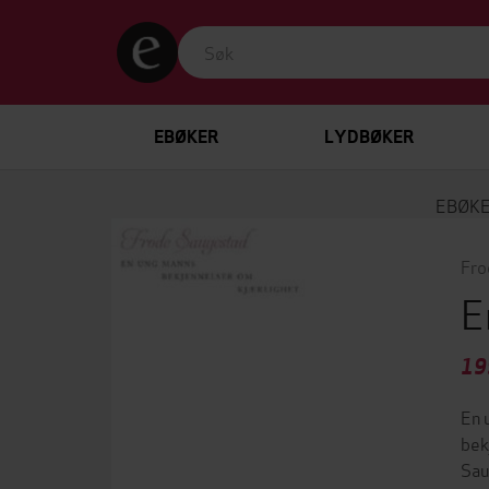
EBØKER
LYDBØKER
EBØK
Fro
E
19
En 
bek
Sau