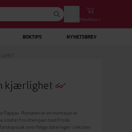
Logg inn
Handlekurv
BOKTIPS
NYHETSBREV
LIGHET
m kjærlighet
re Pappa». Romanen er en montasje av
e sitater fra intervjuer med Frode
 farskapssak som ifølge dateringer i teksten