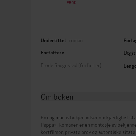
EBOK
roman
Undertittel
Forla
Forfattere
Utgit
Frode Saugestad
(forfatter)
Leng
Om boken
En ung manns bekjennelser om kjærlighet st
Pappa». Romanen er en montasje av bekjenne
kortfilmer, private brev og autentiske sitate