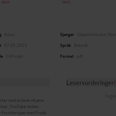
EBOK
EBOK
Kolon
Skjønnlitteratur
,
Rom
g
Sjanger
07.05.2013
Bokmål
t
Språk
149
sider
pdf
de
Format
Leservurderinger
(
Inge
arter med ordene «Kjære
lser, YouTube-lenker,
r fra intervjuer med Frode