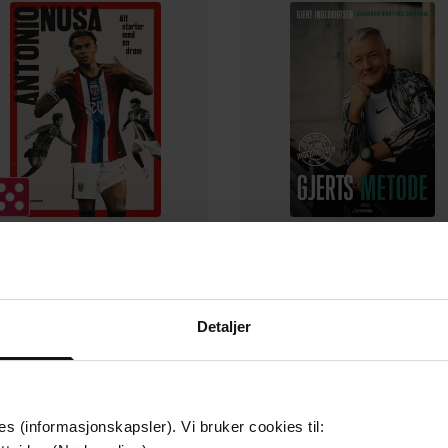
249,-
179,-
Alt starter med en drøm
Gjerts metode
Antonio Nusa
Gjert Ingebrigtsen
Detaljer
EBOK
EBOK
es (informasjonskapsler). Vi bruker cookies til: