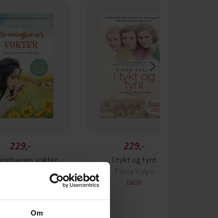
229,-
229,-
ingbienes vokter
I tykt og tynt
Fiona Valpy
Fiona Valpy
EBOK
EBOK
Om