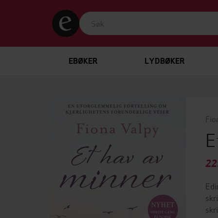
EBØKER
LYDBØKER
Fio
E
22
Edi
skr
skr