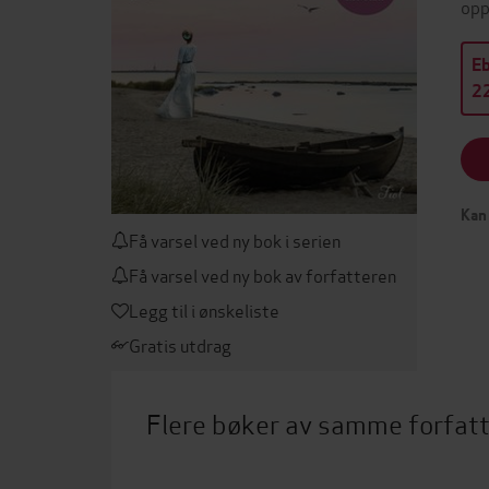
opp
E
22
Kan 
Få varsel ved ny bok i serien
Få varsel ved ny bok av forfatteren
Legg til i ønskeliste
Gratis utdrag
Flere bøker av samme forfat