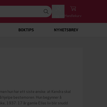
Logg inn
Handlekurv
BOKTIPS
NYHETSBREV
men hun har ett siste ønske: at Kendra skal
r å hjelpe bestemoren. Hun begynner å
ike, 1937: 17 år gamle Ellas liv blir snudd