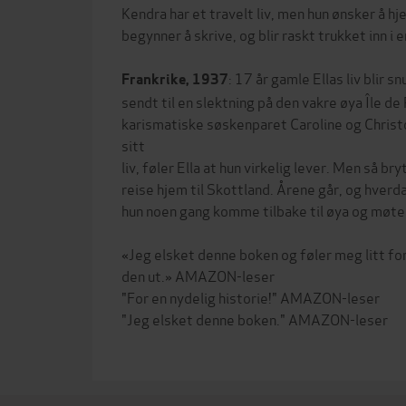
Kendra har et travelt liv, men hun ønsker å 
begynner å skrive, og blir raskt trukket inn i
: 17 år gamle Ellas liv blir s
Frankrike, 1937
sendt til en slektning på den vakre øya Île d
karismatiske søskenparet Caroline og Christo
sitt
liv, føler Ella at hun virkelig lever. Men så bry
reise hjem til Skottland. Årene går, og hverd
hun noen gang komme tilbake til øya og møte
«Jeg elsket denne boken og føler meg litt for
den ut.» AMAZON-leser
"For en nydelig historie!" AMAZON-leser
"Jeg elsket denne boken." AMAZON-leser