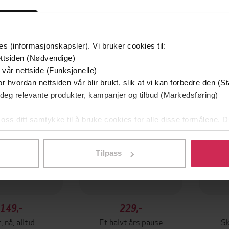
es (informasjonskapsler). Vi bruker cookies til:
ttsiden (Nødvendige)
 vår nettside (Funksjonelle)
r hvordan nettsiden vår blir brukt, slik at vi kan forbedre den (St
 deg relevante produkter, kampanjer og tilbud (Markedsføring)
 oss ditt samtykke til å bruke cookies for alle disse formålene. D
l ved å klikke på «Tilpass». Du kan når som helst trekke tilbake
Tilpass
149,-
229,-
, nå, alltid
Et halvt års pause
S