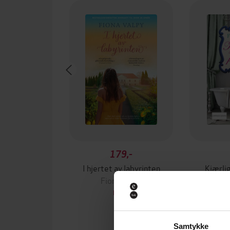
179,-
I hjertet av labyrinten
Kjærli
Fiona Valpy
Fi
EBOK
Samtykke