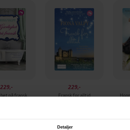
229,-
229,-
ghet på fransk
Fransk for alltid
Honn
ona Valpy
Fiona Valpy
EBOK
EBOK
Detaljer