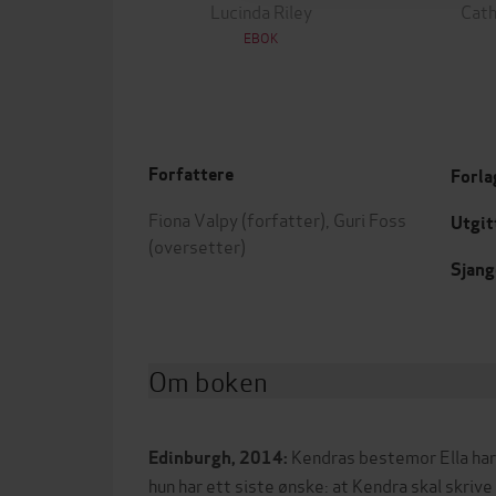
Lucinda Riley
Cath
EBOK
Forfattere
Forla
Fiona Valpy
(forfatter),
Guri Foss
Utgit
(oversetter)
Sjang
Om boken
Kendras bestemor Ella har 
Edinburgh, 2014:
hun har ett siste ønske: at Kendra skal skrive