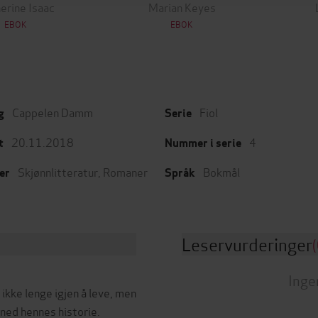
erine Isaac
Marian Keyes
EBOK
EBOK
Cappelen Damm
Fiol
g
Serie
20.11.2018
4
t
Nummer i serie
Skjønnlitteratur
,
Romaner
Bokmål
er
Språk
Leservurderinger
(
Inge
ikke lenge igjen å leve, men
 ned hennes historie.