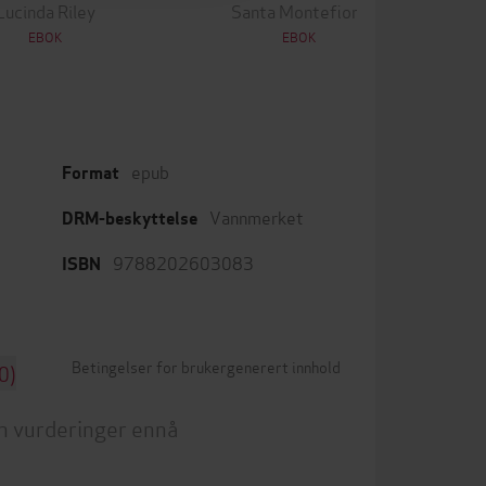
Lucinda Riley
Santa Montefiore
EBOK
EBOK
epub
Format
Vannmerket
DRM-beskyttelse
9788202603083
ISBN
Betingelser for brukergenerert innhold
0)
n vurderinger ennå