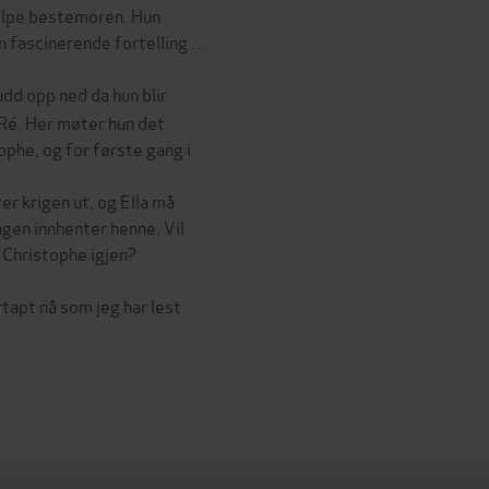
hjelpe bestemoren. Hun
 en fascinerende fortelling …
nudd opp ned da hun blir
e Ré. Her møter hun det
phe, og for første gang i
ter krigen ut, og Ella må
agen innhenter henne. Vil
 Christophe igjen?
tapt nå som jeg har lest