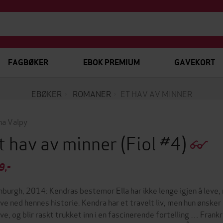
FAGBØKER
EBOK PREMIUM
GAVEKORT
EBØKER
ROMANER
ET HAV AV MINNER
na Valpy
t hav av minner
(Fiol #4)
9,-
nburgh, 2014: Kendras bestemor Ella har ikke lenge igjen å leve, 
ive ned hennes historie. Kendra har et travelt liv, men hun ønske
ive, og blir raskt trukket inn i en fascinerende fortelling … Frankr