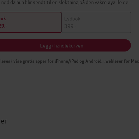
 ned da hun blir sendt til en slektning på den vakre øya Île de…
Lydbok
bok
399,-
9,-
Legg i handlekurven
leses i våre gratis apper for iPhone/iPad og Android, i webleser for Ma
ter