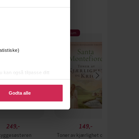
Premium
atistiske)
u kan også tilpasse ditt
 eller endre ditt samtykke.
Godta alle
249,-
149,-
kyggesøsteren
Toner av kjærlighet og krig