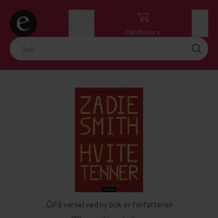
Logg inn
Handlekurv
Meny
Få varsel ved ny bok av forfatteren