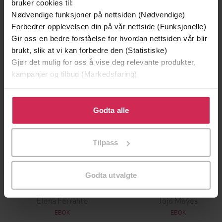
bruker cookies til:
Nødvendige funksjoner på nettsiden (Nødvendige)
Premium
Forbedrer opplevelsen din på vår nettside (Funksjonelle)
Gir oss en bedre forståelse for hvordan nettsiden vår blir
brukt, slik at vi kan forbedre den (Statistiske)
Gjør det mulig for oss å vise deg relevante produkter,
kampanjer og tilbud (Markedsføring)
Klikk på «Godta alle» for å gi oss ditt samtykke til å
bruke cookies for alle disse formålene. Du kan også
Godta alle
tilpasse ditt samtykke til spesifikke formål ved å klikke
på «Tilpass». Du kan når som helst trekke tilbake eller
Tilpass
endre ditt samtykke.
329,-
149,-
Godta utvalgte
Historia om det tapte barnet
Fremdeles meg
Elena Ferrante
Jojo Moyes
EBOK
EBOK