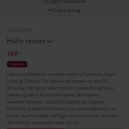
Legg til i ønskeliste
Gratis utdrag
Zadie Smith
Hvite tenner
169,-
Premium
I denne prisbelønte romanen møter vi familiene Jones,
Iqbal og Chalfen. Tre familier på tampen av det 20.
århundre. Når deres veier krysser hverandre og deres
sønner og døtre kysser hverandre, aktiviseres
rasemotsetninger, klasseforskjeller og religiøse
konflikter.Zadie Smith mestrer en unik kombinasjon av
humor og ettertanke, som gjør bokens temaer aktuelle i
alle land der mennesker med ulik kul…