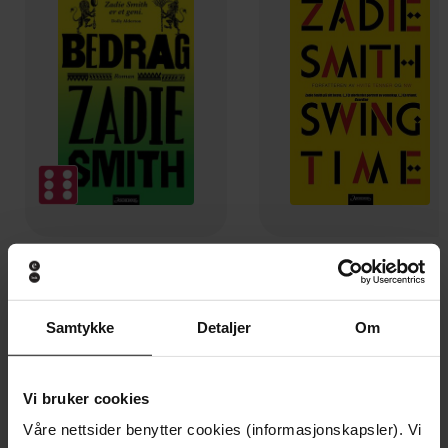
339,-
169,-
Bedrag
Swing time
Zadie Smith
Zadie Smith
Samtykke
Detaljer
Om
EBOK
EBOK
Vi bruker cookies
Våre nettsider benytter cookies (informasjonskapsler). Vi
Andre har også kjøpt