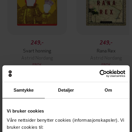
249,-
249,-
Svart honning
Rana Rex
Astrid Nordang
Astrid Nordang
EBOK
EBOK
Samtykke
Detaljer
Om
Andre har også kjøpt
Vi bruker cookies
Premium
Våre nettsider benytter cookies (informasjonskapsler). Vi
bruker cookies til: