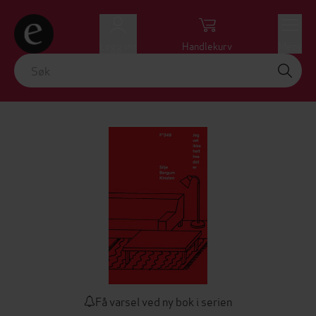
Logg inn
Handlekurv
Meny
Få varsel ved ny bok i serien