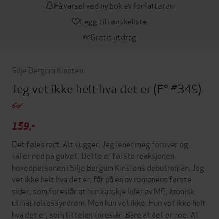
Få varsel ved ny bok av forfatteren
Legg til i ønskeliste
Gratis utdrag
Silje Bergum Kinsten
Jeg vet ikke helt hva det er
(F° #349)
159,-
Det føles rart. Alt vugger. Jeg lener meg forover og
faller ned på gulvet. Dette er første reaksjonen
hovedpersonen i Silje Bergum Kinstens debutroman, Jeg
vet ikke helt hva det er, får på en av romanens første
sider, som foreslår at hun kanskje lider av ME, kronisk
utmattelsessyndrom. Men hun vet ikke. Hun vet ikke helt
hva det er, som tittelen foreslår. Bare at det er noe. At