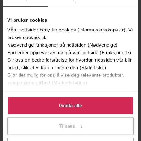
Vi bruker cookies
Våre nettsider benytter cookies (informasjonskapsler). Vi
bruker cookies til:
Nødvendige funksjoner på nettsiden (Nødvendige)
Forbedrer opplevelsen din på vår nettside (Funksjonelle)
Gir oss en bedre forståelse for hvordan nettsiden vår blir
brukt, slik at vi kan forbedre den (Statistiske)
Gjør det mulig for oss å vise deg relevante produkter,
kampanjer og tilbud (Markedsføring)
199,-
249,-
Klikk på «Godta alle» for å gi oss ditt samtykke til å
Så mye hadde jeg
Arv og miljø
bruke cookies for alle disse formålene. Du kan også
Godta alle
Trude Marstein
Vigdis Hjorth
tilpasse ditt samtykke til spesifikke formål ved å klikke
EBOK
EBOK
på «Tilpass». Du kan når som helst trekke tilbake eller
Tilpass
endre ditt samtykke.