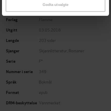
Godta utvalgte
Silje Bergum Kinsten
(forfatter)
Forfattere
Flamme
Forlag
03.05.2018
Utgitt
203
sider
Lengde
Skjønnlitteratur
,
Romaner
Sjanger
F°
Serie
349
Nummer i serie
Bokmål
Språk
epub
Format
Vannmerket
DRM-beskyttelse