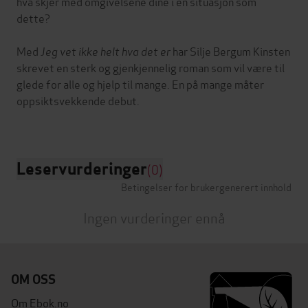
hva skjer med omgivelsene dine i en situasjon som
dette?
Med
Jeg vet ikke helt hva det er
har Silje Bergum Kinsten
skrevet en sterk og gjenkjennelig roman som vil være til
glede for alle og hjelp til mange. En på mange måter
oppsiktsvekkende debut.
Leservurderinger
(0)
Betingelser for brukergenerert innhold
Ingen vurderinger ennå
OM OSS
Om Ebok.no