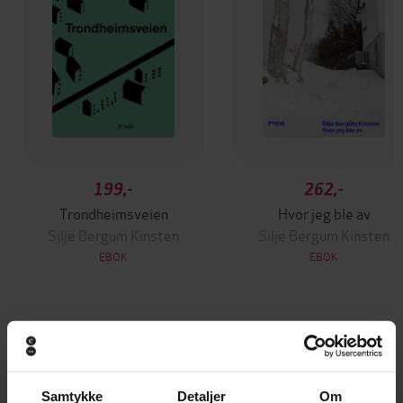
199,-
262,-
Trondheimsveien
Hvor jeg ble av
Silje Bergum Kinsten
Silje Bergum Kinsten
EBOK
EBOK
Andre har også kjøpt
Samtykke
Detaljer
Om