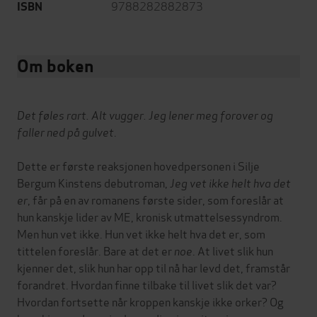
9788282882873
ISBN
Om boken
Det føles rart. Alt vugger. Jeg lener meg forover og
faller ned på gulvet
.
Dette er første reaksjonen hovedpersonen i Silje
Bergum Kinstens debutroman,
Jeg vet ikke helt hva det
er
, får på en av romanens første sider, som foreslår at
hun kanskje lider av ME, kronisk utmattelsessyndrom.
Men hun vet ikke. Hun vet ikke helt hva det er, som
tittelen foreslår. Bare at det er
noe
. At livet slik hun
kjenner det, slik hun har opp til nå har levd det, framstår
forandret. Hvordan finne tilbake til livet slik det var?
Hvordan fortsette når kroppen kanskje ikke orker? Og