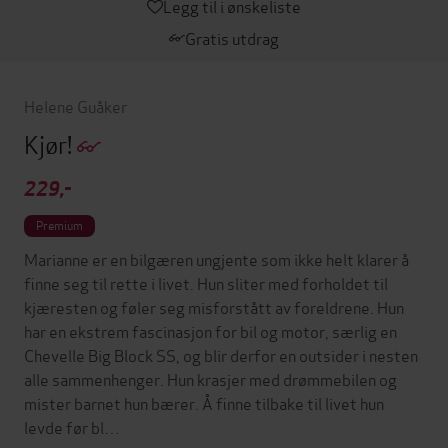
Legg til i ønskeliste
Gratis utdrag
Helene Guåker
Kjør!
229,-
Premium
Marianne er en bilgæren ungjente som ikke helt klarer å
finne seg til rette i livet. Hun sliter med forholdet til
kjæresten og føler seg misforstått av foreldrene. Hun
har en ekstrem fascinasjon for bil og motor, særlig en
Chevelle Big Block SS, og blir derfor en outsider i nesten
alle sammenhenger. Hun krasjer med drømmebilen og
mister barnet hun bærer. Å finne tilbake til livet hun
levde før bl…