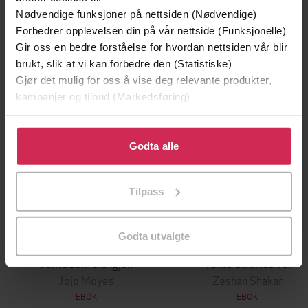
Nødvendige funksjoner på nettsiden (Nødvendige)
Forbedrer opplevelsen din på vår nettside (Funksjonelle)
Premium
Gir oss en bedre forståelse for hvordan nettsiden vår blir
brukt, slik at vi kan forbedre den (Statistiske)
Gjør det mulig for oss å vise deg relevante produkter,
kampanjer og tilbud (Markedsføring)
Klikk på «Godta alle» for å gi oss ditt samtykke til å
bruke cookies for alle disse formålene. Du kan også
Godta alle
tilpasse ditt samtykke til spesifikke formål ved å klikke
på «Tilpass». Du kan når som helst trekke tilbake eller
Tilpass
endre ditt samtykke.
Godta utvalgte
149,-
199,-
Jenta som ble igjen
Tante Ulrikkes vei
Jojo Moyes
Zeshan Shakar
EBOK
EBOK