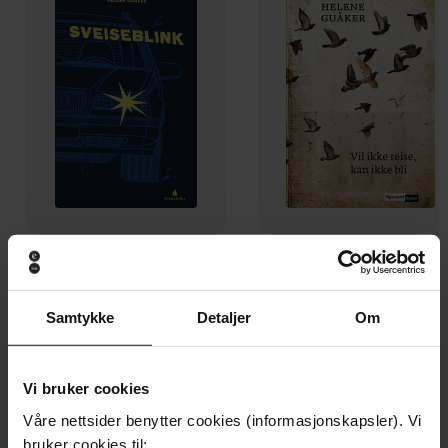
159,-
199,-
Sveiseblink
Vil ikke reise, kan ikke bli
Helene Guåker
Helene Guåker
Samtykke
Detaljer
Om
EBOK
EBOK
Vi bruker cookies
Våre nettsider benytter cookies (informasjonskapsler). Vi
Andre har også kjøpt
bruker cookies til: