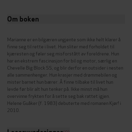
Om boken
Marianne er en bilgæren ungjente som ikke helt klarer å
finne seg til rette i livet. Hun sliter med forholdet til
kjæresten og føler seg misforstått av foreldrene. Hun
har en ekstrem fascinasjon for bil og motor, særlig en
Chevelle Big Block SS, og blir derfor en outsider i nesten
alle sammenhenger. Hun krasjer med drømmebilen og
mister barnet hun bærer. Å finne tilbake til livet hun
levde før blir alt hun tenker på. Ikke minst må hun
overvinne frykten for å sette seg bak rattet igjen.
Helene Guåker (f. 1983) debuterte med romanen Kjør! i