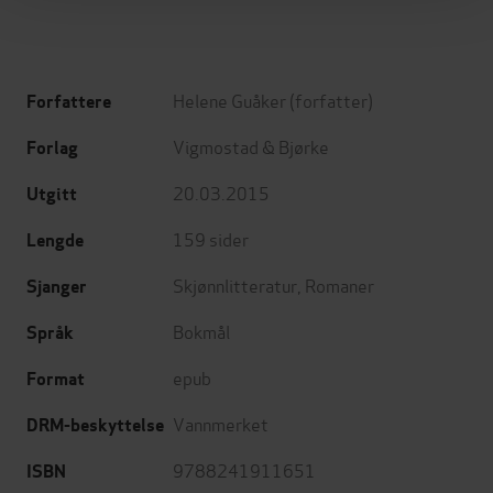
Helene Guåker
(forfatter)
Forfattere
Vigmostad & Bjørke
Forlag
20.03.2015
Utgitt
159
sider
Lengde
Skjønnlitteratur
,
Romaner
Sjanger
Bokmål
Språk
epub
Format
Vannmerket
DRM-beskyttelse
9788241911651
ISBN