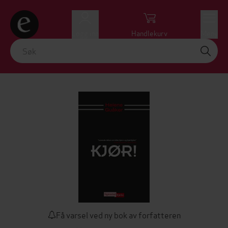
Logg inn
Handlekurv
Meny
Få varsel ved ny bok av forfatteren