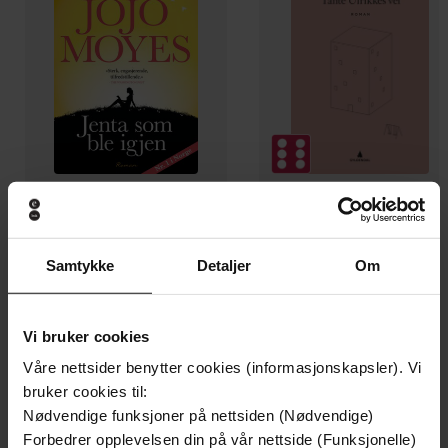
149,-
199,-
Jenta som ble igjen
Tante Ulrikkes vei
Samtykke
Detaljer
Om
Jojo Moyes
Zeshan Shakar
EBOK
EBOK
Vi bruker cookies
Våre nettsider benytter cookies (informasjonskapsler). Vi
bruker cookies til:
roman
Undertittel
Nødvendige funksjoner på nettsiden (Nødvendige)
Forbedrer opplevelsen din på vår nettside (Funksjonelle)