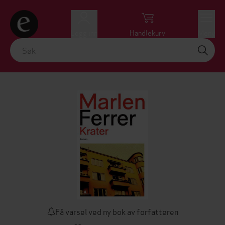
Logg inn
Handlekurv
Meny
Få varsel ved ny bok av forfatteren