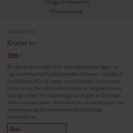
Legg til i ønskeliste
Gratis utdrag
Marlen Ferrer
Krater
239,-
Bo våkner en onsdag i Oslo, ved siden av ham ligger en
ung kvinne han traff på bar kvelden i forveien. Han går ut
for å kjøpe kaffe og regner med at hun går sin vei mens
han er borte. Da han kommer tilbake, er leiligheten hans
sprengt i filler. Terrorgjerningen er begått av den unge
Aldin i etasjen under – Aldin med den varme kroppen, den
myke huden og de sinte øynene.Bos plutselige
hjemløshet se…
Ebok