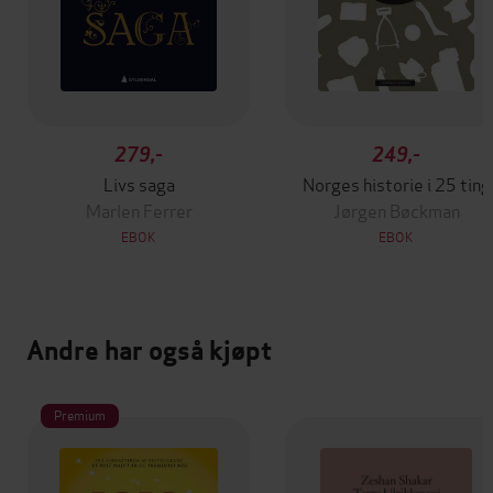
279,-
249,-
Livs saga
Norges historie i 25 ting
Marlen Ferrer
Jørgen Bøckman
EBOK
EBOK
Andre har også kjøpt
Premium