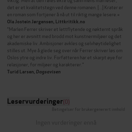
det er et kvalitetstegn ved denne romanen. [...] Krater er
en roman som fortjener å nå ut til riktig mange lesere.»
Ola Jostein Jørgensen, Littkritikk.no
"Marlen Ferrer skriver et lettflytende og nøkternt språk
og her er avsnitt med brodd mot kunstnermiljøer og det
akademiske liv. Ambisjoner avkles og selvhøytidelighet
stilles ut. Mye å glede seg over når Ferrer skriver løs om
Oslos ytre og indre liv. Forfatteren har et skarpt øye for
relasjoner, for miljøer og karakterer."
Turid Larsen,
Dagsavisen
Leservurderinger
(0)
Betingelser for brukergenerert innhold
Ingen vurderinger ennå