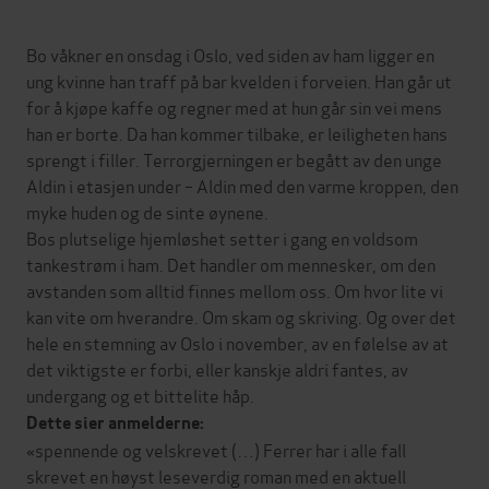
Bo våkner en onsdag i Oslo, ved siden av ham ligger en
ung kvinne han traff på bar kvelden i forveien. Han går ut
for å kjøpe kaffe og regner med at hun går sin vei mens
han er borte. Da han kommer tilbake, er leiligheten hans
sprengt i filler. Terrorgjerningen er begått av den unge
Aldin i etasjen under – Aldin med den varme kroppen, den
myke huden og de sinte øynene.
Bos plutselige hjemløshet setter i gang en voldsom
tankestrøm i ham. Det handler om mennesker, om den
avstanden som alltid finnes mellom oss. Om hvor lite vi
kan vite om hverandre. Om skam og skriving. Og over det
hele en stemning av Oslo i november, av en følelse av at
det viktigste er forbi, eller kanskje aldri fantes, av
undergang og et bittelite håp.
Dette sier anmelderne:
«spennende og velskrevet (…) Ferrer har i alle fall
skrevet en høyst leseverdig roman med en aktuell