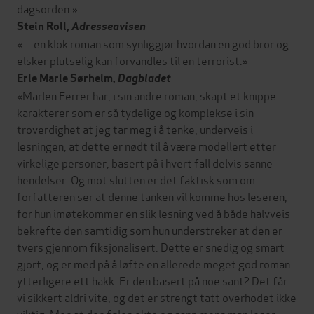
dagsorden.»
Stein Roll,
Adresseavisen
«…en klok roman som synliggjør hvordan en god bror og
elsker plutselig kan forvandles til en terrorist.»
Erle Marie Sørheim,
Dagbladet
«Marlen Ferrer har, i sin andre roman, skapt et knippe
karakterer som er så tydelige og komplekse i sin
troverdighet at jeg tar meg i å tenke, underveis i
lesningen, at dette er nødt til å være modellert etter
virkelige personer, basert på i hvert fall delvis sanne
hendelser. Og mot slutten er det faktisk som om
forfatteren ser at denne tanken vil komme hos leseren,
for hun imøtekommer en slik lesning ved å både halvveis
bekrefte den samtidig som hun understreker at den er
tvers gjennom fiksjonalisert. Dette er snedig og smart
gjort, og er med på å løfte en allerede meget god roman
ytterligere ett hakk. Er den basert på noe sant? Det får
vi sikkert aldri vite, og det er strengt tatt overhodet ikke
viktig. Men at den føles ekte og sann mens man leser,