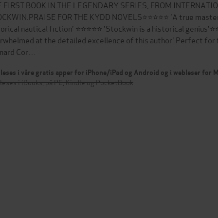
E FIRST BOOK IN THE LEGENDARY SERIES, FROM INTERNATI
CKWIN.PRAISE FOR THE KYDD NOVELS⭐⭐⭐⭐⭐ 'A true master of
torical nautical fiction' ⭐⭐⭐⭐⭐ 'Stockwin is a historical genius'⭐
rwhelmed at the detailed excellence of this author' Perfect for f
nard Cor…
leses i våre gratis apper for iPhone/iPad og Android og i webleser for
leses i iBooks, på PC, Kindle og PocketBook