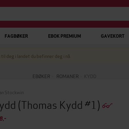
FAGBØKER
EBOK PREMIUM
GAVEKORT
 til deg i landet du befinner deg i nå.
EBØKER
ROMANER
KYDD
ian Stockwin
ydd
(Thomas Kydd #1)
8,-