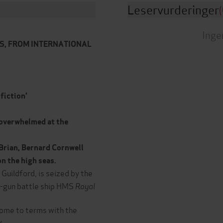
Leservurderinger
(
Inge
ES, FROM INTERNATIONAL
 fiction'
m overwhelmed at the
'Brian, Bernard Cornwell
n the high seas.
Guildford, is seized by the
98-gun battle ship HMS
Royal
come to terms with the
y.