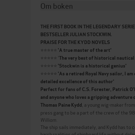
Om boken
THE FIRST BOOK IN THE LEGENDARY SERI
BESTSELLER JULIAN STOCKWIN.
PRAISE FOR THE KYDD NOVELS
⭐⭐⭐⭐⭐
'A true master of the art'
⭐⭐⭐⭐⭐ '
The very best of historical nautical
⭐⭐⭐⭐⭐
'Stockwin is a historical genius'
⭐⭐⭐⭐⭐
'As a retired Royal Navy sailor, I a
detailed excellence of this author'
Perfect for fans of C.S. Forester, Patrick O
and anyone who loves a gripping adventure o
, a young wig-maker from 
Thomas Paine Kydd
press gang to be a part of the crew of the 
William
.
The ship sails immediately, and Kydd has to 
harsh realities of shipboard life without dela