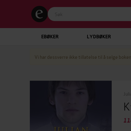
EBØKER
LYDBØKER
Vi har dessverre ikke tillatelse til å selge boken
Jul
K
11