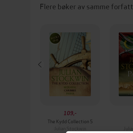
Flere bøker av samme forfat
109,-
The Kydd Collection 5
Julian Stockwin
Juli