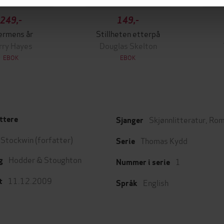
249,-
149,-
ermens år
Stillheten etterpå
rry Hayes
Douglas Skelton
EBOK
EBOK
Skjønnlitteratur
,
Rom
ttere
Sjanger
n Stockwin
(forfatter)
Thomas Kydd
Serie
Hodder & Stoughton
g
1
Nummer i serie
11.12.2009
t
English
Språk