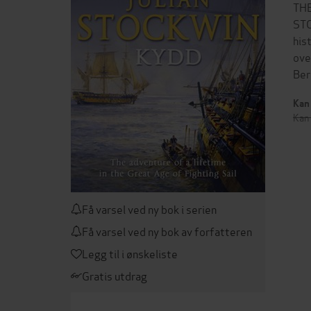
TH
STO
his
ove
Ber
Kan 
Kan 
Få varsel ved ny bok i serien
Få varsel ved ny bok av forfatteren
Legg til i ønskeliste
Gratis utdrag