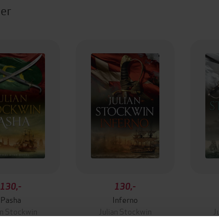
ter
130,-
130,-
Pasha
Inferno
an Stockwin
Julian Stockwin
J