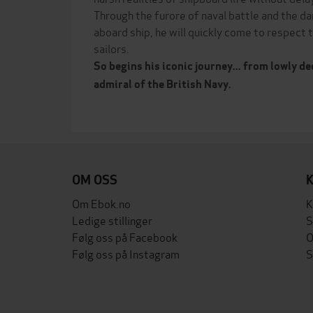
Through the furore of naval battle and the dan
aboard ship, he will quickly come to respect 
sailors.
So begins his iconic journey... from lowly d
admiral of the British Navy.
OM OSS
Om Ebok.no
K
Ledige stillinger
S
Følg oss på Facebook
O
Følg oss på Instagram
S