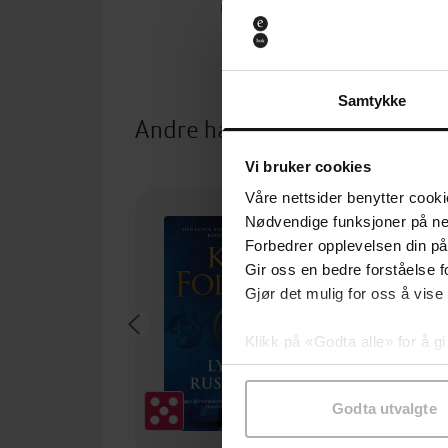
EBOK
Samtykke
Andre har også kjøpt
Vi bruker cookies
Våre nettsider benytter cooki
Nødvendige funksjoner på ne
Forbedrer opplevelsen din på
Gir oss en bedre forståelse fo
Gjør det mulig for oss å vise
Klikk på «Godta alle» for å gi
samtykke til spesifikke formå
Godta utvalgte