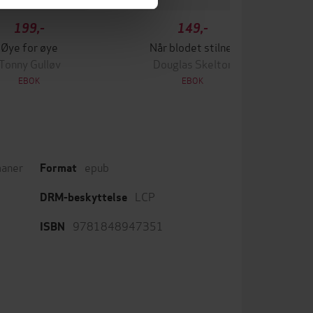
199,-
149,-
Øye for øye
Når blodet stilner
Tonny Gulløv
Douglas Skelton
EBOK
EBOK
aner
epub
Format
LCP
DRM-beskyttelse
9781848947351
ISBN