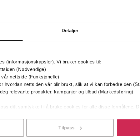
EBOK
EBOK
Detaljer
Premi
es (informasjonskapsler). Vi bruker cookies til:
ttsiden (Nødvendige)
 vår nettside (Funksjonelle)
r hvordan nettsiden vår blir brukt, slik at vi kan forbedre den (St
 deg relevante produkter, kampanjer og tilbud (Markedsføring)
 oss ditt samtykke til å bruke cookies for alle disse formålene. D
l ved å klikke på «Tilpass». Du kan når som helst trekke tilbake
Tilpass