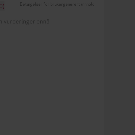
Betingelser for brukergenerert innhold
0)
n vurderinger ennå