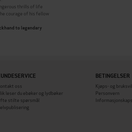
gerous thrills of life
the courage of his fellow
eckhand to legendary
KUNDESERVICE
BETINGELSER
ontakt oss
Kjøps- og bruksvi
lik leser du ebøker og lydbøker
Personvern
fte stilte spørsmål
Informasjonskaps
elvpublisering