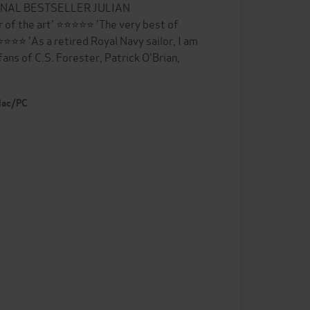
ONAL BESTSELLER JULIAN
 the art' ⭐⭐⭐⭐⭐ 'The very best of
⭐⭐⭐⭐ 'As a retired Royal Navy sailor, I am
ans of C.S. Forester, Patrick O'Brian,
 Mac/PC