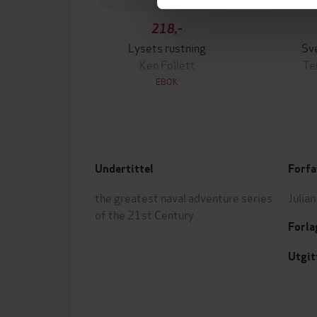
218,-
Lysets rustning
Sv
Ken Follett
Te
EBOK
Undertittel
Forfa
the greatest naval adventure series
Julia
of the 21st Century
Forla
Utgit