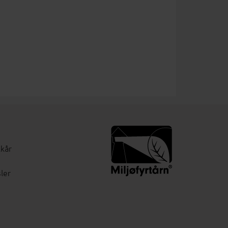
lkår
ler