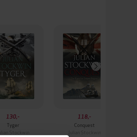
130,-
118,-
Tyger
Conquest
T
ulian Stockwin
Julian Stockwin