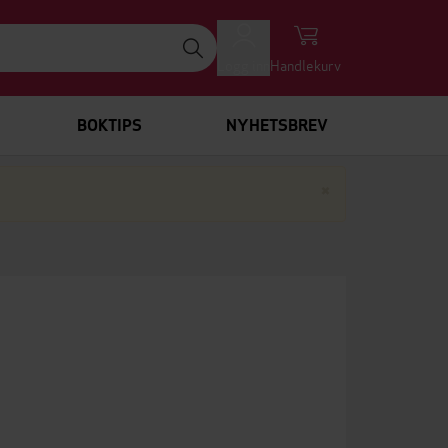
Logg inn
Handlekurv
BOKTIPS
NYHETSBREV
Lukk
×