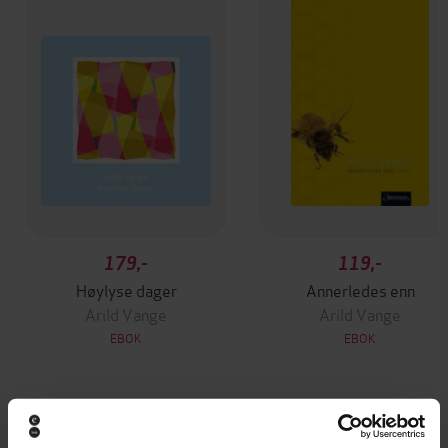
179,-
119,-
Høylyse dager
Annerledes enn
Arild Vange
Arild Vange
EBOK
EBOK
Andre har også kjøpt