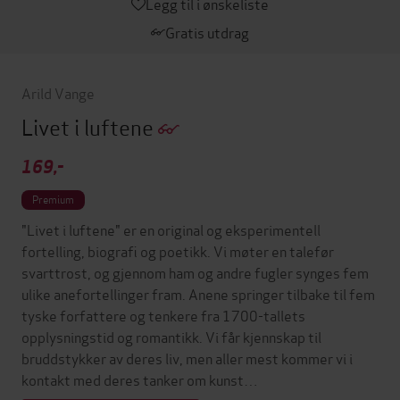
Legg til i ønskeliste
Gratis utdrag
Arild Vange
Livet i luftene
169,-
Premium
"Livet i luftene" er en original og eksperimentell
fortelling, biografi og poetikk. Vi møter en talefør
svarttrost, og gjennom ham og andre fugler synges fem
ulike anefortellinger fram. Anene springer tilbake til fem
tyske forfattere og tenkere fra 1700-tallets
opplysningstid og romantikk. Vi får kjennskap til
bruddstykker av deres liv, men aller mest kommer vi i
kontakt med deres tanker om kunst…