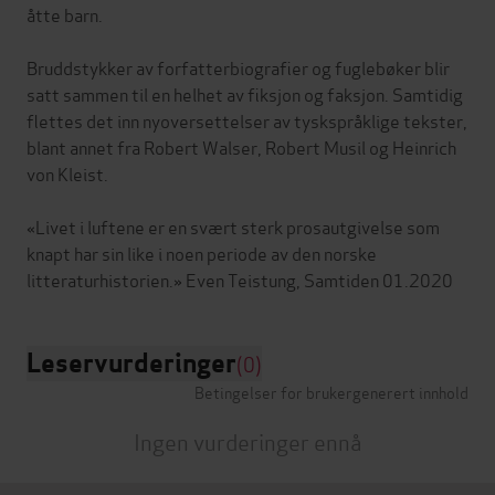
åtte barn.
Bruddstykker av forfatterbiografier og fuglebøker blir
satt sammen til en helhet av fiksjon og faksjon. Samtidig
flettes det inn nyoversettelser av tyskspråklige tekster,
blant annet fra Robert Walser, Robert Musil og Heinrich
von Kleist.
«Livet i luftene er en svært sterk prosautgivelse som
knapt har sin like i noen periode av den norske
Leservurderinger
(0)
Betingelser for brukergenerert innhold
Ingen vurderinger ennå