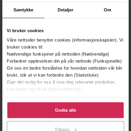
Samtykke
Detaljer
Om
Vi bruker cookies
Våre nettsider benytter cookies (informasjonskapsler). Vi
bruker cookies til:
Nødvendige funksjoner på nettsiden (Nødvendige)
Forbedrer opplevelsen din på vår nettside (Funksjonelle)
Gir oss en bedre forståelse for hvordan nettsiden vår blir
brukt, slik at vi kan forbedre den (Statistiske)
Gjør det mulig for oss å vise deg relevante produkter,
kampanjer og tilbud (Markedsføring)
249,-
249,-
Klikk på «Godta alle» for å gi oss ditt samtykke til å
bruke cookies for alle disse formålene. Du kan også
Godta alle
Å vanne blomster om kvelden
De uverdige
tilpasse ditt samtykke til spesifikke formål ved å klikke
Valérie Perrin
Roy Jacobsen
på «Tilpass». Du kan når som helst trekke tilbake eller
EBOK
EBOK
Tilpass
endre ditt samtykke.