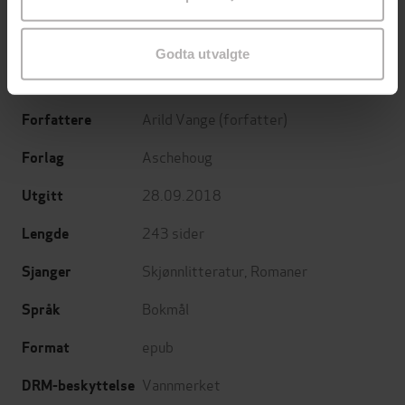
Godta utvalgte
fortelling. sang
Undertittel
Arild Vange
(forfatter)
Forfattere
Aschehoug
Forlag
28.09.2018
Utgitt
243
sider
Lengde
Skjønnlitteratur
,
Romaner
Sjanger
Bokmål
Språk
epub
Format
Vannmerket
DRM-beskyttelse