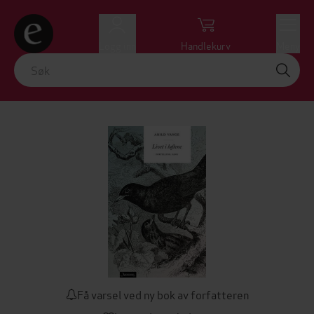
Logg inn
Handlekurv
Meny
Få varsel ved ny bok av forfatteren