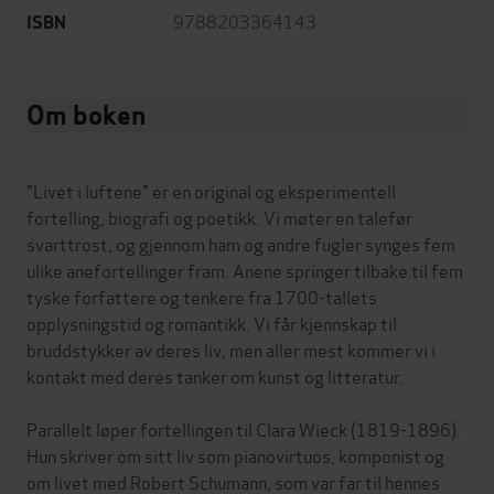
9788203364143
ISBN
Om boken
"Livet i luftene" er en original og eksperimentell
fortelling, biografi og poetikk. Vi møter en talefør
svarttrost, og gjennom ham og andre fugler synges fem
ulike anefortellinger fram. Anene springer tilbake til fem
tyske forfattere og tenkere fra 1700-tallets
opplysningstid og romantikk. Vi får kjennskap til
bruddstykker av deres liv, men aller mest kommer vi i
kontakt med deres tanker om kunst og litteratur.
Parallelt løper fortellingen til Clara Wieck (1819-1896).
Hun skriver om sitt liv som pianovirtuos, komponist og
om livet med Robert Schumann, som var far til hennes