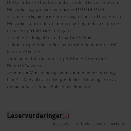
Dette er første bind i et omfattende litterært verk om
Mussolini, og spenner over årene 1919 til 1924.
«En mesterlig historisk beretning, et portrett av Benito
Mussolini som er desto mer presist og mektig siden det
er basert på fakta.» – Le Figaro
«En ubestridelig litterær bragd.» – El Paìs
«Likner en politisk thriller, overraskende moderne. Må
leses.» – Die Zeit
«Romanen Italia har ventet på. Et mesterverk.» –
Roberto Saviano
«Hvem var Mussolini, og hvem var mennene som omga
ham? ... Alle antifascister gjør klokt i å lese og lære av
denne boka.» – Jonas Bals, Klassekampen
Leservurderinger
(0)
Betingelser for brukergenerert innhold