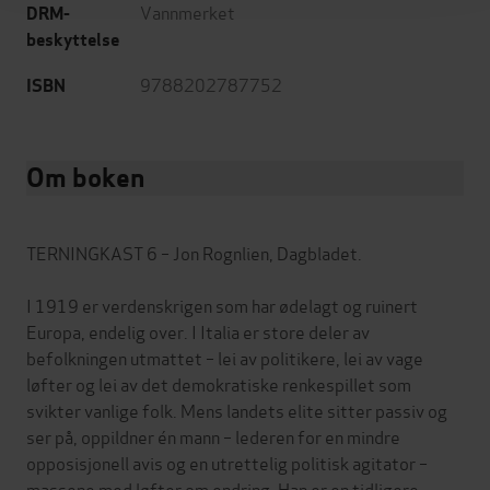
Vannmerket
DRM-
beskyttelse
9788202787752
ISBN
Om boken
TERNINGKAST 6 – Jon Rognlien, Dagbladet.
I 1919 er verdenskrigen som har ødelagt og ruinert
Europa, endelig over. I Italia er store deler av
befolkningen utmattet – lei av politikere, lei av vage
løfter og lei av det demokratiske renkespillet som
svikter vanlige folk. Mens landets elite sitter passiv og
ser på, oppildner én mann – lederen for en mindre
opposisjonell avis og en utrettelig politisk agitator –
massene med løfter om endring. Han er en tidligere