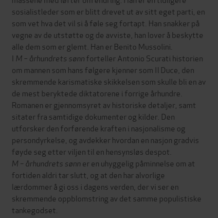
sosialistleder som er blitt drevet ut av sitt eget parti, en
som vet hva det vil si å føle seg fortapt. Han snakker på
vegne av de utstøtte og de avviste, han lover å beskytte
alle dem som er glemt. Han er Benito Mussolini.
I
M – århundrets sønn
forteller Antonio Scurati historien
om mannen som hans følgere kjenner som Il Duce, den
skremmende karismatiske skikkelsen som skulle bli en av
de mest beryktede diktatorene i forrige århundre.
Romanen er gjennomsyret av historiske detaljer, samt
sitater fra samtidige dokumenter og kilder. Den
utforsker den forførende kraften i nasjonalisme og
persondyrkelse, og avdekker hvordan en nasjon gradvis
føyde seg etter viljen til en hensynsløs despot.
M – århundrets sønn
er en uhyggelig påminnelse om at
fortiden aldri tar slutt, og at den har alvorlige
lærdommer å gi oss i dagens verden, der vi ser en
skremmende oppblomstring av det samme populistiske
tankegodset.