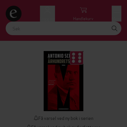
Logg inn
Handlekurv
Meny
Få varsel ved ny bok i serien
Få varsel ved ny bok av forfatteren