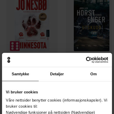
199,-
349,-
Minnesota
Utskudd
Samtykke
Detaljer
Om
Jo Nesbø
Jørn Lier Horst
EBOK
EBOK
Vi bruker cookies
Våre nettsider benytter cookies (informasjonskapsler). Vi
bruker cookies til:
århundrets sønn
Undertittel
Nødvendige funksjoner på nettsiden (Nødvendige)