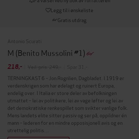
Legg til i ønskeliste
Gratis utdrag
Antonio Scurati
M
(Benito Mussolini #1)
218,-
|
Veil. pris: 249,-
|
Spar 31,-
TERNINGKAST 6 – Jon Rognlien, Dagbladet. I 1919 er
verdenskrigen som har ødelagt og ruinert Europa,
endelig over. I Italia er store deler av befolkningen
utmattet – lei av politikere, lei av vage løfter og lei av
det demokratiske renkespillet som svikter vanlige folk.
Mens landets elite sitter passiv og ser på, oppildner én
mann – lederen for en mindre opposisjonell avis og en
utrettelig politis…