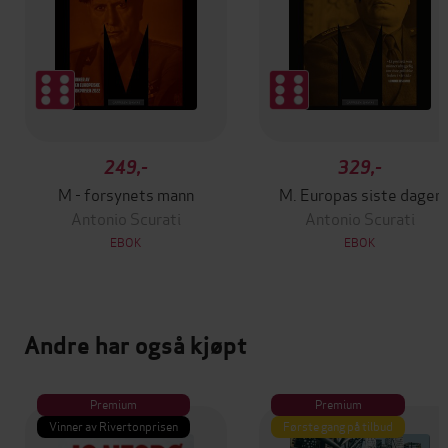
249,-
329,-
M - forsynets mann
M. Europas siste dager
Antonio Scurati
Antonio Scurati
EBOK
EBOK
Andre har også kjøpt
Premium
Premium
Vinner av Rivertonprisen
Første gang på tilbud