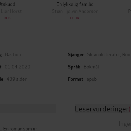
Utskudd
En lykkelig familie
 Lier Horst
Stian Hjelvin Andersen
P
EBOK
EBOK
Bastion
Skjønnlitteratur
,
Rom
g
Sjanger
01.04.2020
Bokmål
t
Språk
439
sider
epub
de
Format
Leservurderinger
(
Inge
... En roman som er