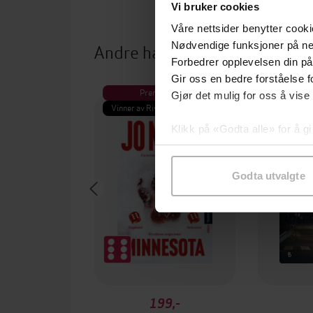
Vi bruker cookies
Våre nettsider benytter cooki
Andre har også kjøpt
Nødvendige funksjoner på ne
Forbedrer opplevelsen din på
Gir oss en bedre forståelse fo
Premium
Pre
Gjør det mulig for oss å vise
Vinner av Rivertonprisen
Første gan
Klikk på «Godta alle» for å gi
samtykke til spesifikke formå
Godta utvalgte
199,-