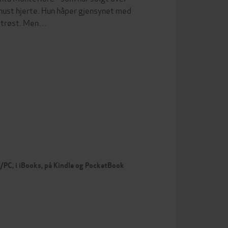
nust hjerte. Hun håper gjensynet med
ne trøst. Men…
c/PC, i iBooks, på Kindle og PocketBook