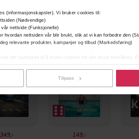
es (informasjonskapsler). Vi bruker cookies til:
ttsiden (Nødvendige)
 vår nettside (Funksjonelle)
r hvordan nettsiden vår blir brukt, slik at vi kan forbedre den (St
mium
Premium
 deg relevante produkter, kampanjer og tilbud (Markedsføring)
g på tilbud
 oss ditt samtykke til å bruke cookies for alle disse formålene. D
l ved å klikke på «Tilpass». Du kan når som helst trekke tilbake
Tilpass
349,-
149,-