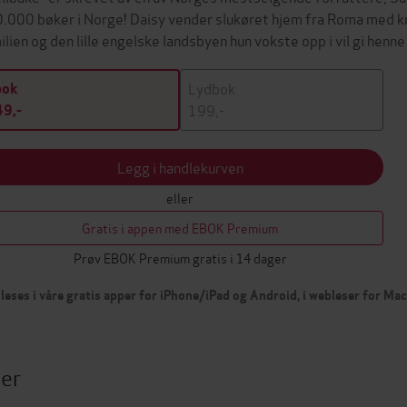
.000 bøker i Norge! Daisy vender slukøret hjem fra Roma med k
ilien og den lille engelske landsbyen hun vokste opp i vil gi hen
Lydbok
bok
199,-
9,-
Legg i handlekurven
eller
Gratis i appen med EBOK Premium
Prøv EBOK Premium gratis i 14 dager
leses i våre gratis apper for iPhone/iPad og Android, i webleser for Ma
ter