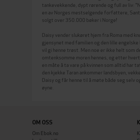
tankevekkende, dypt rørende og full av liv: "N
en av Norges mestselgende forfattere, Sant
solgt over 350.000 bøker i Norge!
Daisy vender slukøret hjem fra Roma med knu
gjensynet med familien og den lille engelske
vil gi henne trøst. Men noe er ikke helt som 
omtenksomme moren hennes, og etter hvert m
en måte å ta vare på kvinnen som alltid har tat
den kjekke Taran ankommer landsbyen, vekkes 
Daisy og får henne til å møte både seg selv 
OM OSS
Om Ebok.no
K