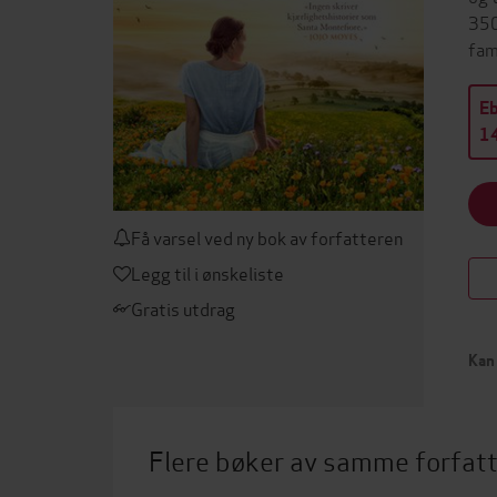
350
fam
E
14
Få varsel ved ny bok av forfatteren
Legg til i ønskeliste
Gratis utdrag
Kan 
Flere bøker av samme forfat