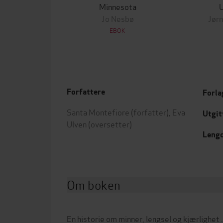
Minnesota
Jo Nesbø
Jørn
EBOK
Forfattere
Forla
Santa Montefiore
(forfatter),
Eva
Utgit
Ulven
(oversetter)
Leng
Om boken
En historie om minner, lengsel og kjærlighet 