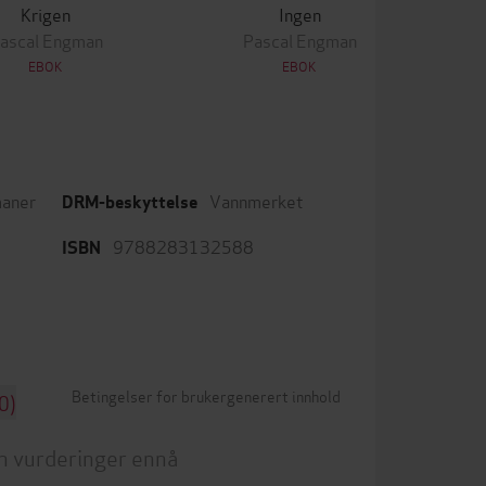
Krigen
Ingen
ascal Engman
Pascal Engman
EBOK
EBOK
aner
Vannmerket
DRM-beskyttelse
9788283132588
ISBN
Betingelser for brukergenerert innhold
0)
n vurderinger ennå