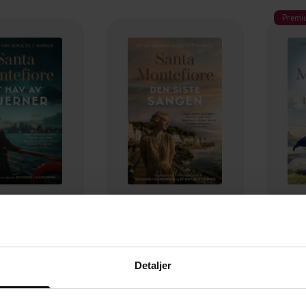
Premi
249,-
249,-
v av stjerner
Den siste sangen
Innsjøen
 Montefiore
Santa Montefiore
Sa
Detaljer
EBOK
EBOK