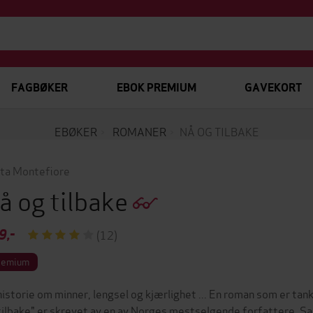
FAGBØKER
EBOK PREMIUM
GAVEKORT
EBØKER
ROMANER
NÅ OG TILBAKE
ta Montefiore
å og tilbake
9,-
(12)
remium
historie om minner, lengsel og kjærlighet ... En roman som er tank
tilbake" er skrevet av en av Norges mestselgende forfattere, Sa