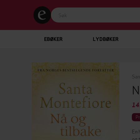
EBØKER
LYDBØKER
San
N
14
P
En 
og 