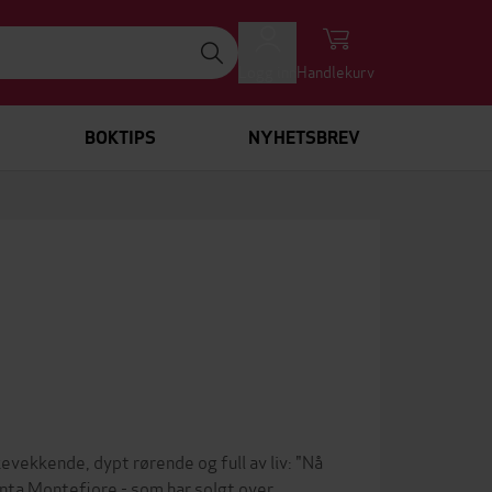
Logg inn
Handlekurv
BOKTIPS
NYHETSBREV
evekkende, dypt rørende og full av liv: "Nå
nta Montefiore - som har solgt over