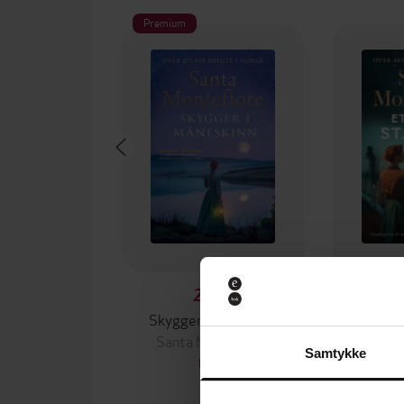
Premium
249,-
Skygger i måneskinn
Et ha
Santa Montefiore
Santa
Samtykke
EBOK