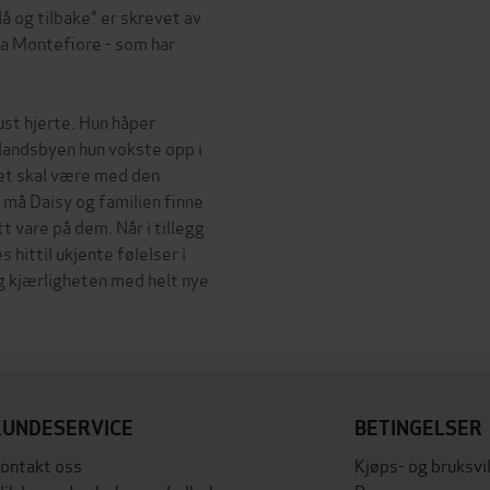
å og tilbake" er skrevet av
a Montefiore - som har
st hjerte. Hun håper
 landsbyen hun vokste opp i
det skal være med den
å Daisy og familien finne
t vare på dem. Når i tillegg
hittil ukjente følelser i
og kjærligheten med helt nye
KUNDESERVICE
BETINGELSER
ontakt oss
Kjøps- og bruksvi