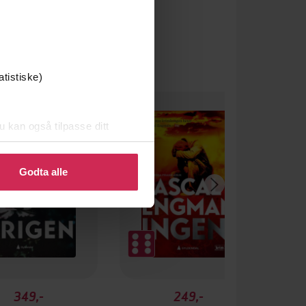
atistiske)
u kan også tilpasse ditt
 eller endre ditt samtykke.
Godta alle
349,-
249,-