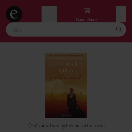
Logg inn
Handlekurv
Meny
Få varsel ved ny bok av forfatteren