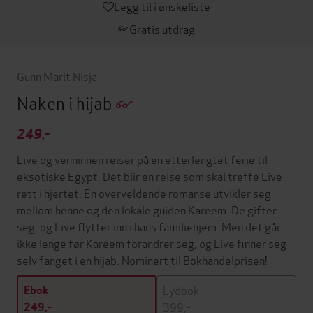
Legg til i ønskeliste
Gratis utdrag
Gunn Marit Nisja
Naken i hijab
249,-
Live og venninnen reiser på en etterlengtet ferie til
eksotiske Egypt. Det blir en reise som skal treffe Live
rett i hjertet. En overveldende romanse utvikler seg
mellom henne og den lokale guiden Kareem. De gifter
seg, og Live flytter inn i hans familiehjem. Men det går
ikke lenge før Kareem forandrer seg, og Live finner seg
selv fanget i en hijab. Nominert til Bokhandelprisen!
Lydbok
Ebok
399,-
249,-