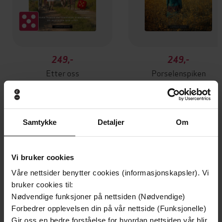
249,-
249,-
Etter oss
Porselenspiken
Gunn Marit Nisja
Gunn Marit Nisja
EBOK
EBOK
Samtykke
Detaljer
Om
Andre har også kjøpt
Vi bruker cookies
Våre nettsider benytter cookies (informasjonskapsler). Vi
Premium
Premium
bruker cookies til:
Vinner av Rivertonprisen
Første gang på tilbud
Nødvendige funksjoner på nettsiden (Nødvendige)
Forbedrer opplevelsen din på vår nettside (Funksjonelle)
Gir oss en bedre forståelse for hvordan nettsiden vår blir