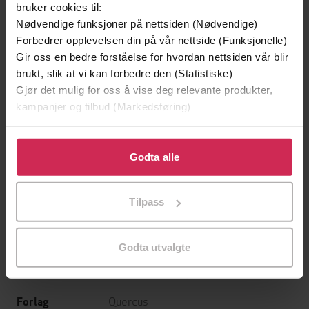
bruker cookies til:
Nødvendige funksjoner på nettsiden (Nødvendige)
Forbedrer opplevelsen din på vår nettside (Funksjonelle)
Gir oss en bedre forståelse for hvordan nettsiden vår blir
brukt, slik at vi kan forbedre den (Statistiske)
Gjør det mulig for oss å vise deg relevante produkter,
kampanjer og tilbud (Markedsføring)
Klikk på «Godta alle» for å gi oss ditt samtykke til å
199,-
349,-
bruke cookies for alle disse formålene. Du kan også
Godta alle
Minnesota
Utskudd
tilpasse ditt samtykke til spesifikke formål ved å klikke
Jo Nesbø
Jørn Lier Horst
på «Tilpass». Du kan når som helst trekke tilbake eller
EBOK
EBOK
Tilpass
endre ditt samtykke.
Godta utvalgte
Michelle Moran
(forfatter)
Forfattere
Quercus
Forlag