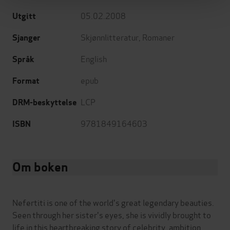
05.02.2008
Utgitt
Skjønnlitteratur
,
Romaner
Sjanger
English
Språk
epub
Format
LCP
DRM-beskyttelse
9781849164603
ISBN
Om boken
Nefertiti is one of the world's great legendary beauties.
Seen through her sister's eyes, she is vividly brought to
life in this heartbreaking story of celebrity, ambition,