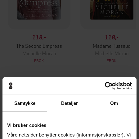
118,-
118,-
The Second Empress
Madame Tussaud
Michelle Moran
Michelle Moran
EBOK
EBOK
Andre har også kjøpt
Samtykke
Detaljer
Om
Premium
Premium
Vinner av Rivertonprisen
Første gang på tilbud
Vi bruker cookies
Våre nettsider benytter cookies (informasjonskapsler). Vi