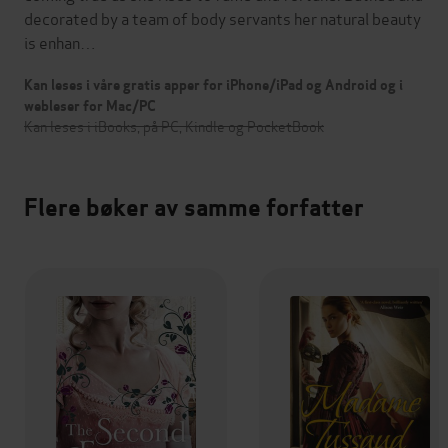
decorated by a team of body servants her natural beauty
is enhan…
Kan leses i våre gratis apper for iPhone/iPad og Android og i
webleser for Mac/PC
Kan leses i iBooks, på PC, Kindle og PocketBook
Flere bøker av samme forfatter