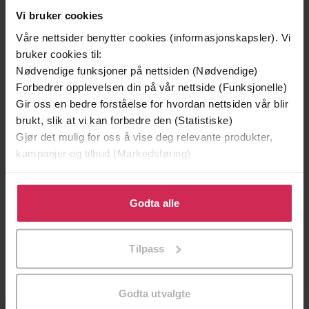
Vi bruker cookies
Våre nettsider benytter cookies (informasjonskapsler). Vi
bruker cookies til:
Nødvendige funksjoner på nettsiden (Nødvendige)
Forbedrer opplevelsen din på vår nettside (Funksjonelle)
Gir oss en bedre forståelse for hvordan nettsiden vår blir
brukt, slik at vi kan forbedre den (Statistiske)
Gjør det mulig for oss å vise deg relevante produkter,
kampanjer og tilbud (Markedsføring)
249,-
169,-
Arv og miljø
En moderne familie
Klikk på «Godta alle» for å gi oss ditt samtykke til å
Vigdis Hjorth
Helga Flatland
bruke cookies for alle disse formålene. Du kan også
Godta alle
EBOK
EBOK
tilpasse ditt samtykke til spesifikke formål ved å klikke
på «Tilpass». Du kan når som helst trekke tilbake eller
Tilpass
endre ditt samtykke.
roman
Undertittel
Godta utvalgte