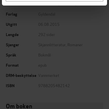
Heidi Linde
(forfatter)
Forfattere
Gyldendal
Forlag
06.08.2015
Utgitt
292
sider
Lengde
Skjønnlitteratur
,
Romaner
Sjanger
Bokmål
Språk
epub
Format
Vannmerket
DRM-beskyttelse
9788205482142
ISBN
Om boken