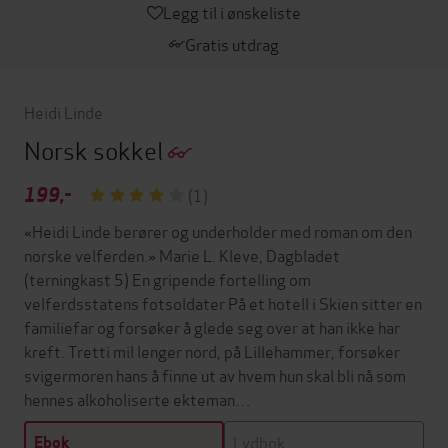
Legg til i ønskeliste
Gratis utdrag
Heidi Linde
Norsk sokkel
199,-
(1)
«Heidi Linde berører og underholder med roman om den
norske velferden.» Marie L. Kleve, Dagbladet
(terningkast 5) En gripende fortelling om
velferdsstatens fotsoldater På et hotell i Skien sitter en
familiefar og forsøker å glede seg over at han ikke har
kreft. Tretti mil lenger nord, på Lillehammer, forsøker
svigermoren hans å finne ut av hvem hun skal bli nå som
hennes alkoholiserte ekteman…
Lydbok
Ebok