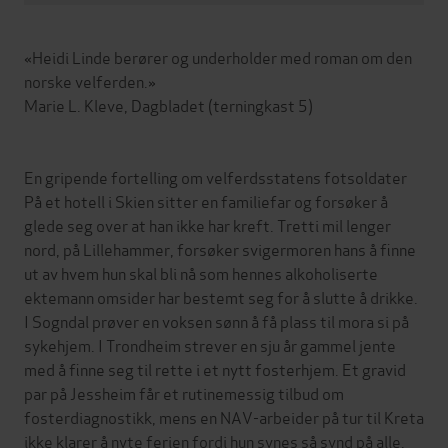
«Heidi Linde berører og underholder med roman om den
norske velferden.»
Marie L. Kleve, Dagbladet (terningkast 5)
En gripende fortelling om velferdsstatens fotsoldater
På et hotell i Skien sitter en familiefar og forsøker å
glede seg over at han ikke har kreft. Tretti mil lenger
nord, på Lillehammer, forsøker svigermoren hans å finne
ut av hvem hun skal bli nå som hennes alkoholiserte
ektemann omsider har bestemt seg for å slutte å drikke.
I Sogndal prøver en voksen sønn å få plass til mora si på
sykehjem. I Trondheim strever en sju år gammel jente
med å finne seg til rette i et nytt fosterhjem. Et gravid
par på Jessheim får et rutinemessig tilbud om
fosterdiagnostikk, mens en NAV-arbeider på tur til Kreta
ikke klarer å nyte ferien fordi hun synes så synd på alle.