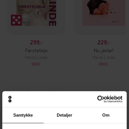
299,-
229,-
Førstelinja
Nu, jävlar!
Heidi Linde
Heidi Linde
EBOK
EBOK
Andre har også kjøpt
Premium
Samtykke
Detaljer
Om