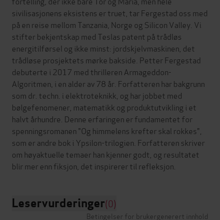
fortelling, der ikke bare Tor og Maria, men hele
sivilisasjonens eksistens er truet, tar Fergestad oss med
på en reise mellom Tanzania, Norge og Silicon Valley. Vi
stifter bekjentskap med Teslas patent på trådløs
energitilførsel og ikke minst: jordskjelvmaskinen, det
trådløse prosjektets mørke bakside. Petter Fergestad
debuterte i 2017 med thrilleren Armageddon-
Algoritmen, i en alder av 78 år. Forfatteren har bakgrunn
som dr. techn. i elektroteknikk, og har jobbet med
bølgefenomener, matematikk og produktutvikling i et
halvt århundre. Denne erfaringen er fundamentet for
spenningsromanen "Og himmelens krefter skal rokkes",
som er andre bok i Ypsilon-trilogien. Forfatteren skriver
om høyaktuelle temaer han kjenner godt, og resultatet
Leservurderinger
(0)
Betingelser for brukergenerert innhold