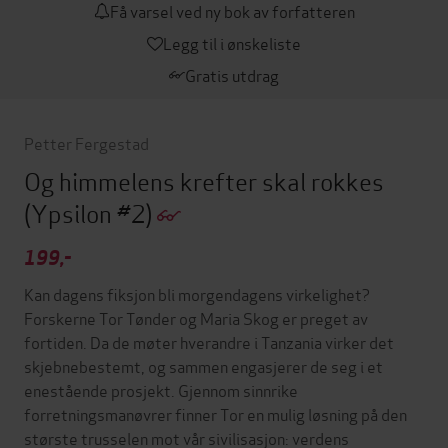
Få varsel ved ny bok av forfatteren
Legg til i ønskeliste
Gratis utdrag
Petter Fergestad
Og himmelens krefter skal rokkes
(Ypsilon #2)
199,-
Kan dagens fiksjon bli morgendagens virkelighet?
Forskerne Tor Tønder og Maria Skog er preget av
fortiden. Da de møter hverandre i Tanzania virker det
skjebnebestemt, og sammen engasjerer de seg i et
enestående prosjekt. Gjennom sinnrike
forretningsmanøvrer finner Tor en mulig løsning på den
største trusselen mot vår sivilisasjon: verdens