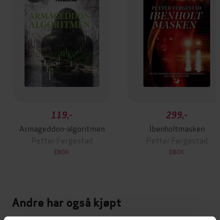
119,-
299,-
Armageddon-algoritmen
Ibenholtmasken
Petter Fergestad
Petter Fergestad
EBOK
EBOK
Andre har også kjøpt