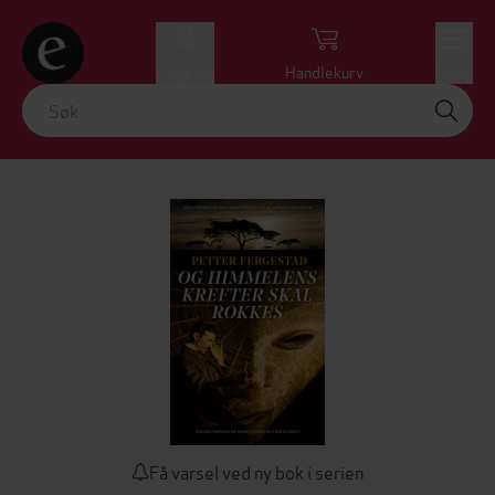
Logg inn
Handlekurv
Meny
Få varsel ved ny bok i serien