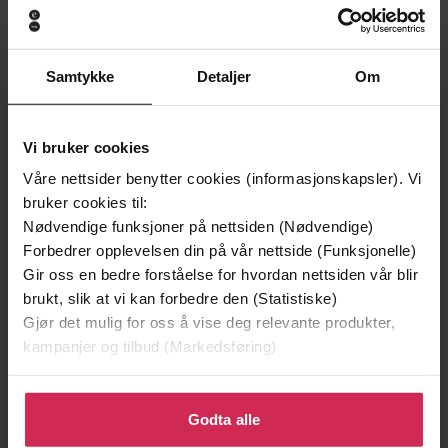
Premium
Premium
Samtykke
Detaljer
Om
Vi bruker cookies
Våre nettsider benytter cookies (informasjonskapsler). Vi
bruker cookies til:
Nødvendige funksjoner på nettsiden (Nødvendige)
Forbedrer opplevelsen din på vår nettside (Funksjonelle)
Gir oss en bedre forståelse for hvordan nettsiden vår blir
brukt, slik at vi kan forbedre den (Statistiske)
149,-
149,-
Gjør det mulig for oss å vise deg relevante produkter,
kampanjer og tilbud (Markedsføring)
Det innerste rommet
Den du ikke ser
Jørn Lier Horst
Jonas Moström
Klikk på «Godta alle» for å gi oss ditt samtykke til å
EBOK
EBOK
bruke cookies for alle disse formålene. Du kan også
Godta alle
tilpasse ditt samtykke til spesifikke formål ved å klikke