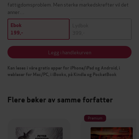
fattigdomsproblem. Men sterke markedskrefter vil det
anner…
Lydbok
Ebok
399,-
199,-
Legg i handlekurven
Kan leses i våre gratis apper for iPhone/iPad og Android, i
webleser for Mac/PC, i iBooks, på Kindle og PocketBook
Flere bøker av samme forfatter
Premium