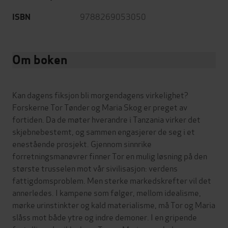
9788269053050
ISBN
Om boken
Kan dagens fiksjon bli morgendagens virkelighet?
Forskerne Tor Tønder og Maria Skog er preget av
fortiden. Da de møter hverandre i Tanzania virker det
skjebnebestemt, og sammen engasjerer de seg i et
enestående prosjekt. Gjennom sinnrike
forretningsmanøvrer finner Tor en mulig løsning på den
største trusselen mot vår sivilisasjon: verdens
fattigdomsproblem. Men sterke markedskrefter vil det
annerledes. I kampene som følger, mellom idealisme,
mørke urinstinkter og kald materialisme, må Tor og Maria
slåss mot både ytre og indre demoner. I en gripende