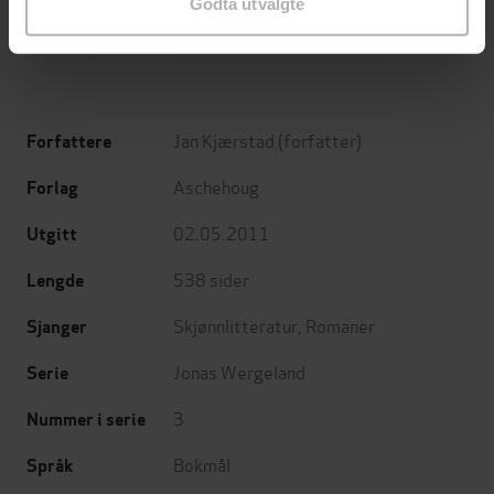
Godta utvalgte
EBOK
EBOK
Jan Kjærstad
(forfatter)
Forfattere
Aschehoug
Forlag
02.05.2011
Utgitt
538
sider
Lengde
Skjønnlitteratur
,
Romaner
Sjanger
Jonas Wergeland
Serie
3
Nummer i serie
Bokmål
Språk