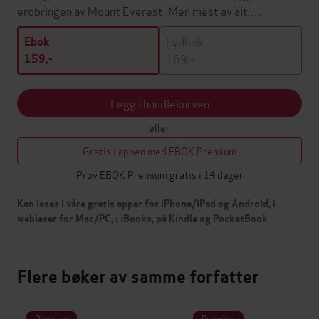
erobringen av Mount Everest. Men mest av alt …
Lydbok
Ebok
169,-
159,-
Legg i handlekurven
eller
Gratis i appen med EBOK Premium
Prøv EBOK Premium gratis i 14 dager
Kan leses i våre gratis apper for iPhone/iPad og Android, i
webleser for Mac/PC, i iBooks, på Kindle og PocketBook
Flere bøker av samme forfatter
Premium
Premium