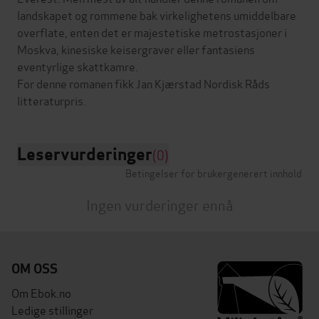
landskapet og rommene bak virkelighetens umiddelbare
overflate, enten det er majestetiske metrostasjoner i
Moskva, kinesiske keisergraver eller fantasiens
eventyrlige skattkamre.
For denne romanen fikk Jan Kjærstad Nordisk Råds
Leservurderinger
(0)
Betingelser for brukergenerert innhold
Ingen vurderinger ennå
OM OSS
Om Ebok.no
Ledige stillinger