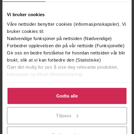
Andre har også kjøpt
Vi bruker cookies
Våre nettsider benytter cookies (informasjonskapsler). Vi
Premium
Premium
bruker cookies til:
Boka bak TV-serien
Nødvendige funksjoner på nettsiden (Nødvendige)
Forbedrer opplevelsen din på vår nettside (Funksjonelle)
Gir oss en bedre forståelse for hvordan nettsiden vår blir
brukt, slik at vi kan forbedre den (Statistiske)
Gjør det mulig for oss å vise deg relevante produkter,
kampanjer og tilbud (Markedsføring)
Klikk på «Godta alle» for å gi oss ditt samtykke til å
bruke cookies for alle disse formålene. Du kan også
Godta alle
tilpasse ditt samtykke til spesifikke formål ved å klikke
på «Tilpass». Du kan når som helst trekke tilbake eller
Tilpass
159,-
169,-
endre ditt samtykke.
Erobreren
Berge
Jan Kjærstad
Jan Kjærstad