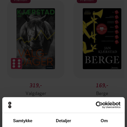
319,-
169,-
Valgdager
Berge
Jan Kjærstad
Jan Kjærstad
EBOK
EBOK
Samtykke
Detaljer
Om