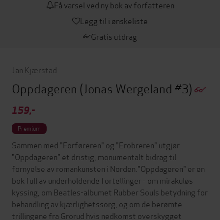
Få varsel ved ny bok av forfatteren
Legg til i ønskeliste
Gratis utdrag
Jan Kjærstad
Oppdageren
(Jonas Wergeland #3)
159,-
Premium
Sammen med "Forføreren" og "Erobreren" utgjør
"Oppdageren" et dristig, monumentalt bidrag til
fornyelse av romankunsten i Norden."Oppdageren" er en
bok full av underholdende fortellinger - om mirakuløs
kyssing, om Beatles-albumet Rubber Souls betydning for
behandling av kjærlighetssorg, og om de berømte
trillingene fra Grorud hvis nedkomst overskygget