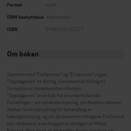
epub
Format
Vannmerket
DRM-beskyttelse
9788203197277
ISBN
Om boken
Sammen med "Forføreren" og "Erobreren" utgjør
"Oppdageren" et dristig, monumentalt bidrag til
fornyelse av romankunsten i Norden.
"Oppdageren" er en bok full av underholdende
fortellinger - om mirakuløs kyssing, om Beatles-albumet
Rubber Souls betydning for behandling av
kjærlighetssorg, og om de berømte trillingene fra Grorud
hvis nedkomst overskygget erobringen av Mount
Everest. Men mest av alt handler denne romanen om