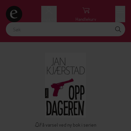
Logg inn
Handlekurv
Meny
Få varsel ved ny bok i serien