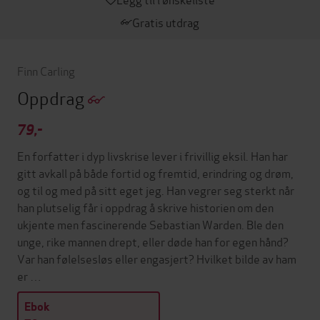
Gratis utdrag
Finn Carling
Oppdrag
79,-
En forfatter i dyp livskrise lever i frivillig eksil. Han har
gitt avkall på både fortid og fremtid, erindring og drøm,
og til og med på sitt eget jeg. Han vegrer seg sterkt når
han plutselig får i oppdrag å skrive historien om den
ukjente men fascinerende Sebastian Warden. Ble den
unge, rike mannen drept, eller døde han for egen hånd?
Var han følelsesløs eller engasjert? Hvilket bilde av ham
er …
Ebok