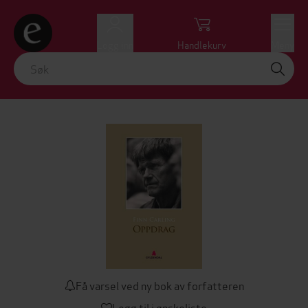
Logg inn
Handlekurv
Meny
Få varsel ved ny bok av forfatteren
Legg til i ønskeliste