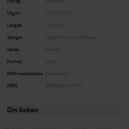
Gyldendal
Forlag
10.10.2012
Utgitt
156
sider
Lengde
Skjønnlitteratur
,
Romaner
Sjanger
Bokmål
Språk
epub
Format
Vannmerket
DRM-beskyttelse
9788205433472
ISBN
Om boken