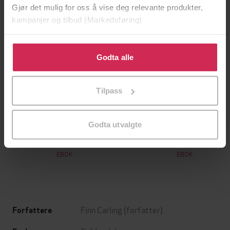
Gjør det mulig for oss å vise deg relevante produkter,
kampanjer og tilbud (Markedsføring)
Klikk på «Godta alle» for å gi oss ditt samtykke til å
bruke cookies for alle disse formålene. Du kan også
Godta alle
tilpasse ditt samtykke til spesifikke formål ved å klikke
på «Tilpass». Du kan når som helst trekke tilbake eller
Tilpass
endre ditt samtykke.
199,-
349,-
Godta utvalgte
Minnesota
Utskudd
Jo Nesbø
Jørn Lier Horst
EBOK
EBOK
Finn Carling
(forfatter)
Forfattere