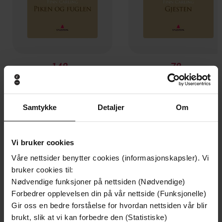
149,-
79,-
Piken og fuglen
Gjesten
Finn Carling
Finn Carling
EBOK
EBOK
Samtykke
Detaljer
Om
Vi bruker cookies
Andre har også kjøpt
Våre nettsider benytter cookies (informasjonskapsler). Vi
bruker cookies til:
Nødvendige funksjoner på nettsiden (Nødvendige)
Premium
Premium
Forbedrer opplevelsen din på vår nettside (Funksjonelle)
Vinner av Rivertonprisen
Første gang på tilbud
Gir oss en bedre forståelse for hvordan nettsiden vår blir
brukt, slik at vi kan forbedre den (Statistiske)