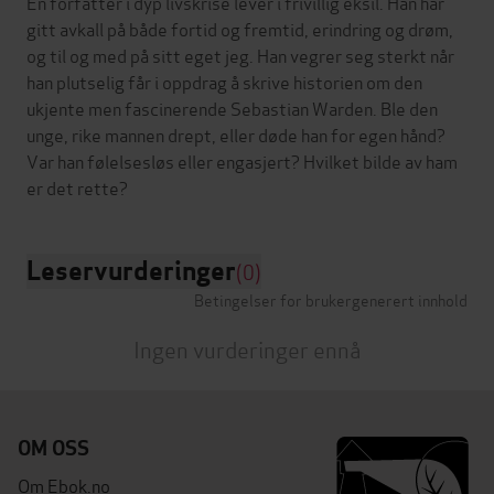
En forfatter i dyp livskrise lever i frivillig eksil. Han har
gitt avkall på både fortid og fremtid, erindring og drøm,
og til og med på sitt eget jeg. Han vegrer seg sterkt når
han plutselig får i oppdrag å skrive historien om den
ukjente men fascinerende Sebastian Warden. Ble den
unge, rike mannen drept, eller døde han for egen hånd?
Var han følelsesløs eller engasjert? Hvilket bilde av ham
Leservurderinger
(0)
Betingelser for brukergenerert innhold
Ingen vurderinger ennå
OM OSS
Om Ebok.no