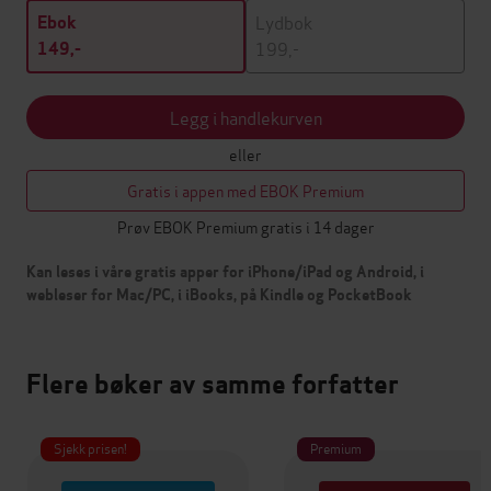
Lydbok
Ebok
199,-
149,-
Legg i handlekurven
eller
Gratis i appen med EBOK Premium
Prøv EBOK Premium gratis i 14 dager
Kan leses i våre gratis apper for iPhone/iPad og Android, i
webleser for Mac/PC, i iBooks, på Kindle og PocketBook
Flere bøker av samme forfatter
Sjekk prisen!
Premium