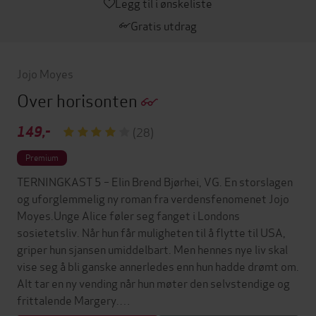
Legg til i ønskeliste
Gratis utdrag
Jojo Moyes
Over horisonten
149,-
(28)
Premium
TERNINGKAST 5 – Elin Brend Bjørhei, VG. En storslagen
og uforglemmelig ny roman fra verdensfenomenet Jojo
Moyes.Unge Alice føler seg fanget i Londons
sosietetsliv. Når hun får muligheten til å flytte til USA,
griper hun sjansen umiddelbart. Men hennes nye liv skal
vise seg å bli ganske annerledes enn hun hadde drømt om.
Alt tar en ny vending når hun møter den selvstendige og
frittalende Margery.…