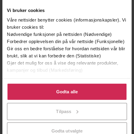
Vi bruker cookies
Premium
Premium
Våre nettsider benytter cookies (informasjonskapsler). Vi
Vinner av Rivertonprisen
Første gang på tilbud
bruker cookies til:
Nødvendige funksjoner på nettsiden (Nødvendige)
Forbedrer opplevelsen din på vår nettside (Funksjonelle)
Gir oss en bedre forståelse for hvordan nettsiden vår blir
brukt, slik at vi kan forbedre den (Statistiske)
Gjør det mulig for oss å vise deg relevante produkter,
kampanjer og tilbud (Markedsføring)
Klikk på «Godta alle» for å gi oss ditt samtykke til å
bruke cookies for alle disse formålene. Du kan også
Godta alle
tilpasse ditt samtykke til spesifikke formål ved å klikke
199,-
349,-
på «Tilpass». Du kan når som helst trekke tilbake eller
Tilpass
Minnesota
Utskudd
endre ditt samtykke.
Jo Nesbø
Jørn Lier Horst
EBOK
EBOK
Godta utvalgte