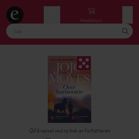
Logg inn
Handlekurv
Meny
Få varsel ved ny bok av forfatteren