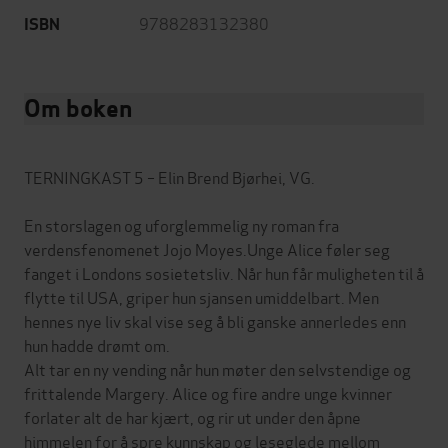
9788283132380
ISBN
Om boken
TERNINGKAST 5 – Elin Brend Bjørhei, VG.
En storslagen og uforglemmelig ny roman fra
verdensfenomenet Jojo Moyes.Unge Alice føler seg
fanget i Londons sosietetsliv. Når hun får muligheten til å
flytte til USA, griper hun sjansen umiddelbart. Men
hennes nye liv skal vise seg å bli ganske annerledes enn
hun hadde drømt om.
Alt tar en ny vending når hun møter den selvstendige og
frittalende Margery. Alice og fire andre unge kvinner
forlater alt de har kjært, og rir ut under den åpne
himmelen for å spre kunnskap og leseglede mellom