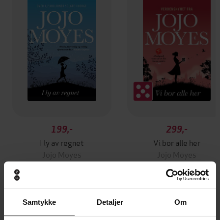
199,-
299,-
I ly av regnet
Vi bor alle her
Jojo Moyes
Jojo Moyes
EBOK
EBOK
Samtykke
Detaljer
Om
Andre har også kjøpt