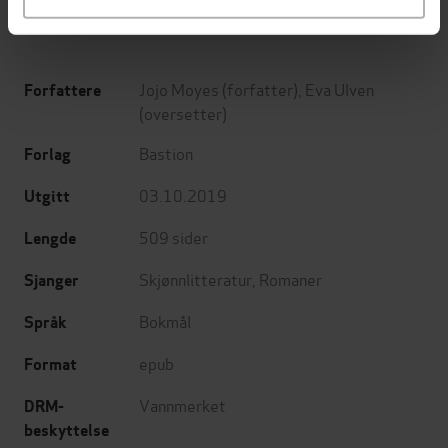
Jojo Moyes
(forfatter),
Eva Ulven
Forfattere
(oversetter)
Bastion
Forlag
03.10.2019
Utgitt
509
sider
Lengde
Skjønnlitteratur
,
Romaner
Sjanger
Bokmål
Språk
epub
Format
Vannmerket
DRM-
beskyttelse