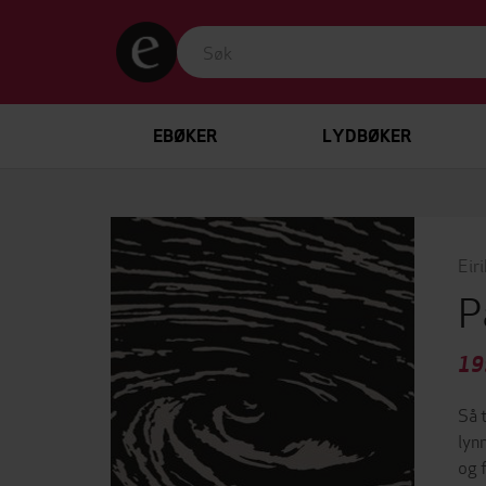
EBØKER
LYDBØKER
Eir
P
19
Så 
lyn
og 