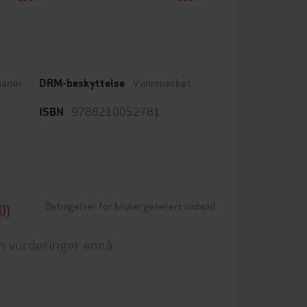
aner
Vannmerket
DRM-beskyttelse
9788210052781
ISBN
Betingelser for brukergenerert innhold
0)
n vurderinger ennå