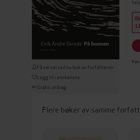
hel
E
19
Kan 
Få varsel ved ny bok av forfatteren
Legg til i ønskeliste
Gratis utdrag
Flere bøker av samme forfat