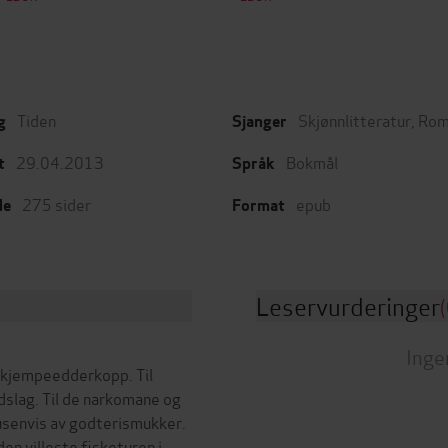
Tiden
Skjønnlitteratur
,
Rom
g
Sjanger
29.04.2013
Bokmål
t
Språk
275
sider
epub
de
Format
Leservurderinger
(
Inge
n kjempeedderkopp. Til
dslag. Til de narkomane og
 tusenvis av godterismukker.
en villeste fisketuren i