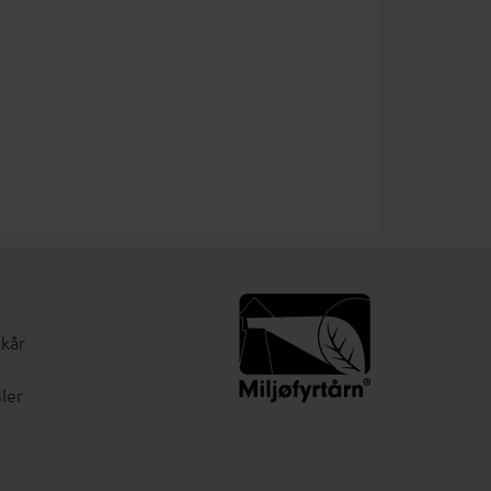
lkår
ler