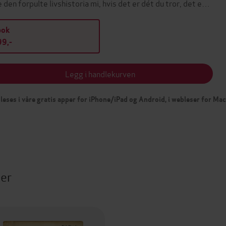
e den forpulte livshistoria mi, hvis det er dét du tror, det e…
bok
9,-
Legg i handlekurven
leses i våre gratis apper for iPhone/iPad og Android, i webleser for Ma
ter