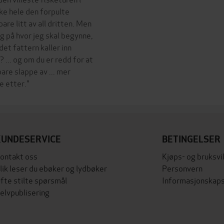
kke hele den forpulte
bare litt av all dritten. Men
ng på hvor jeg skal begynne,
det fattern kaller inn
? ... og om du er redd for at
 bare slappe av ... mer
KUNDESERVICE
BETINGELSER
ontakt oss
Kjøps- og bruksvi
lik leser du ebøker og lydbøker
Personvern
fte stilte spørsmål
Informasjonskaps
elvpublisering