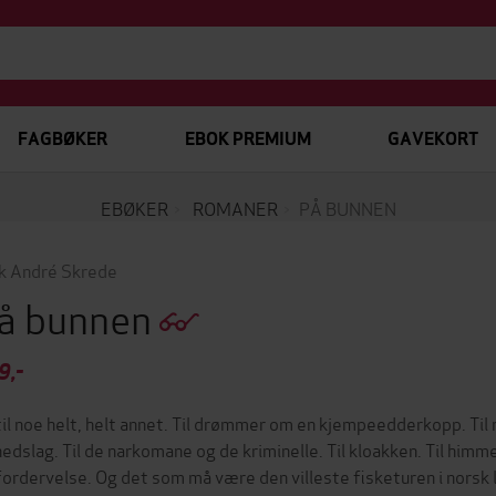
FAGBØKER
EBOK PREMIUM
GAVEKORT
EBØKER
ROMANER
PÅ BUNNEN
ik André Skrede
å bunnen
9,-
til noe helt, helt annet. Til drømmer om en kjempeedderkopp. Til
nedslag. Til de narkomane og de kriminelle. Til kloakken. Til himm
fordervelse. Og det som må være den villeste fisketuren i norsk li