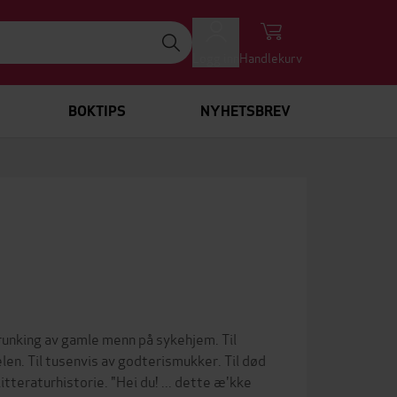
Logg inn
Handlekurv
BOKTIPS
NYHETSBREV
 runking av gamle menn på sykehjem. Til
elen. Til tusenvis av godterismukker. Til død
tteraturhistorie. "Hei du! ... dette æ'kke