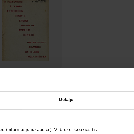
218,-
Ho mor å hann far
Eirik André Skrede
Detaljer
EBOK
es (informasjonskapsler). Vi bruker cookies til: