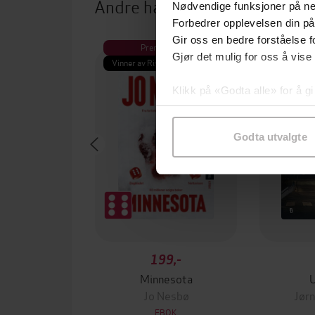
Andre har også kjøpt
Nødvendige funksjoner på ne
Forbedrer opplevelsen din på
Gir oss en bedre forståelse fo
Premium
Pre
Gjør det mulig for oss å vise
Vinner av Rivertonprisen
Første gan
Klikk på «Godta alle» for å gi
samtykke til spesifikke formå
Godta utvalgte
199,-
Minnesota
Jo Nesbø
Jørn
EBOK