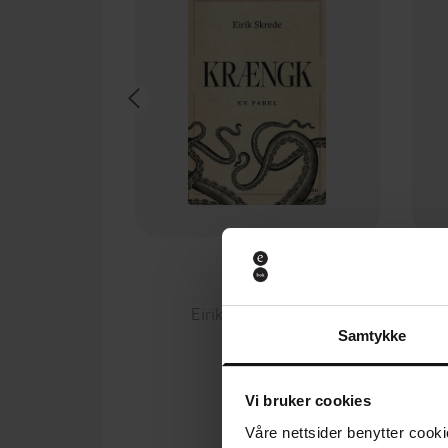
249,-
Krængk
Eirik André Skrede
Samtykke
EBOK
Vi bruker cookies
Våre nettsider benytter cooki