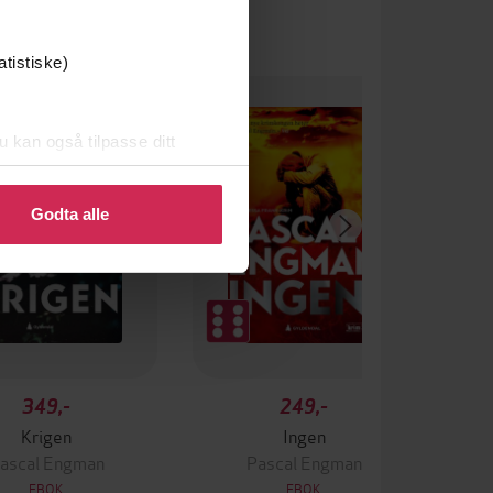
atistiske)
u kan også tilpasse ditt
 eller endre ditt samtykke.
Godta alle
349,-
249,-
Krigen
Ingen
ascal Engman
Pascal Engman
EBOK
EBOK