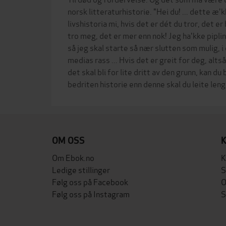
norsk litteraturhistorie. "Hei du! ... dette æ'
livshistoria mi, hvis det er dét du tror, det er 
tro meg, det er mer enn nok! Jeg ha'kke pipli
så jeg skal starte så nær slutten som mulig, i 
medias rass ... Hvis det er greit for deg, altså
det skal bli for lite dritt av den grunn, kan du
OM OSS
Om Ebok.no
K
Ledige stillinger
S
Følg oss på Facebook
O
Følg oss på Instagram
S