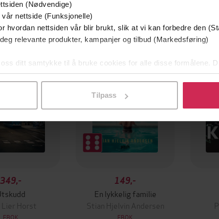
ttsiden (Nødvendige)
 vår nettside (Funksjonelle)
r hvordan nettsiden vår blir brukt, slik at vi kan forbedre den (St
mium
Premium
 deg relevante produkter, kampanjer og tilbud (Markedsføring)
g på tilbud
 oss ditt samtykke til å bruke cookies for alle disse formålene. D
l ved å klikke på «Tilpass». Du kan når som helst trekke tilbake
Tilpass
349,-
149,-
Utskudd
En lykkelig familie
 Lier Horst
Stian Hjelvin Andersen
P
EBOK
EBOK