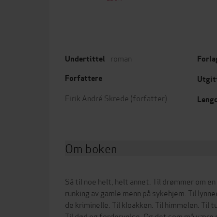
roman
Undertittel
Forla
Forfattere
Utgit
Eirik André Skrede
(forfatter)
Leng
Om boken
Så til noe helt, helt annet. Til drømmer om e
runking av gamle menn på sykehjem. Til lynne
de kriminelle. Til kloakken. Til himmelen. Til
Til død og fordervelse. Og det som må være d