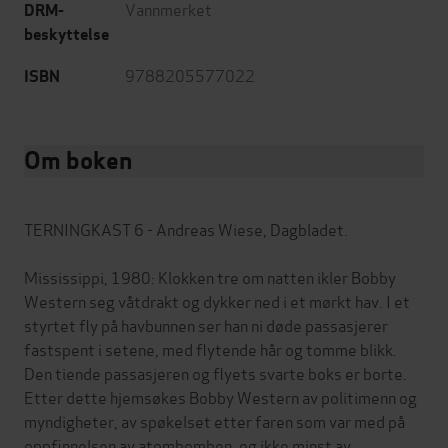
Vannmerket
DRM-
beskyttelse
9788205577022
ISBN
Om boken
TERNINGKAST 6 - Andreas Wiese, Dagbladet.
Mississippi, 1980: Klokken tre om natten ikler Bobby
Western seg våtdrakt og dykker ned i et mørkt hav. I et
styrtet fly på havbunnen ser han ni døde passasjerer
fastspent i setene, med flytende hår og tomme blikk.
Den tiende passasjeren og flyets svarte boks er borte.
Etter dette hjemsøkes Bobby Western av politimenn og
myndigheter, av spøkelset etter faren som var med på
oppfinnelsen av atombomben, og ikke minst av