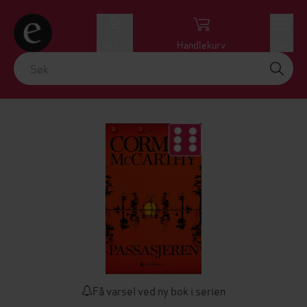
Logg inn
Handlekurv
Meny
Få varsel ved ny bok i serien