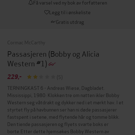
Få varsel ved ny bok av forfatteren
Legg til i ønskeliste
Gratis utdrag
Cormac McCarthy
Passasjeren
(Bobby og Alicia
Western #1)
229,-
(5)
TERNINGKAST 6 - Andreas Wiese, Dagbladet.
Mississippi, 1980: Klokken tre om natten ikler Bobby
Western seg våtdrakt og dykker ned i et mørkt hav. I et
styrtet fly på havbunnen ser han ni døde passasjerer
fastspent i setene, med flytende hår og tomme blikk.
Den tiende passasjeren og flyets svarte boks er
borte.Etter dette hjemsøkes Bobby Western av