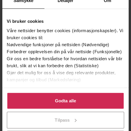
Samtykke
Detaljer
Om
Vinner av Rivertonprisen
Første gang på tilbud
Vi bruker cookies
Våre nettsider benytter cookies (informasjonskapsler). Vi
bruker cookies til:
Nødvendige funksjoner på nettsiden (Nødvendige)
Forbedrer opplevelsen din på vår nettside (Funksjonelle)
Gir oss en bedre forståelse for hvordan nettsiden vår blir
brukt, slik at vi kan forbedre den (Statistiske)
Gjør det mulig for oss å vise deg relevante produkter,
kampanjer og tilbud (Markedsføring)
199,-
349,-
Klikk på «Godta alle» for å gi oss ditt samtykke til å
Minnesota
Utskudd
bruke cookies for alle disse formålene. Du kan også
Godta alle
Jo Nesbø
Jørn Lier Horst
tilpasse ditt samtykke til spesifikke formål ved å klikke
EBOK
EBOK
på «Tilpass». Du kan når som helst trekke tilbake eller
Tilpass
endre ditt samtykke.