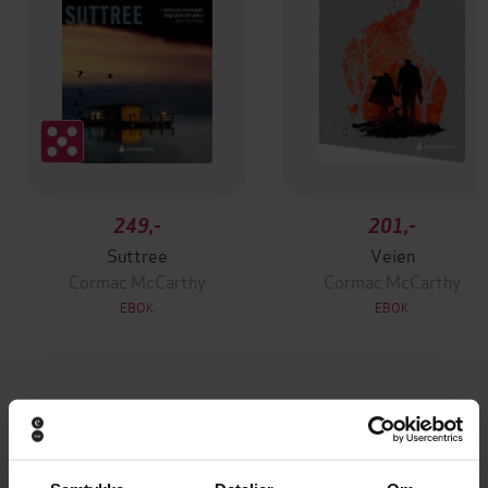
249,-
201,-
Suttree
Veien
Cormac McCarthy
Cormac McCarthy
EBOK
EBOK
Andre har også kjøpt
Premium
Premium