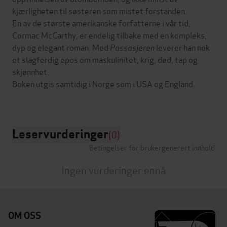
kjærligheten til søsteren som mistet forstanden.
En av de største amerikanske forfatterne i vår tid,
Cormac McCarthy, er endelig tilbake med en kompleks,
dyp og elegant roman. Med
Passasjeren
leverer han nok
et slagferdig epos om maskulinitet, krig, død, tap og
skjønnhet.
Boken utgis samtidig i Norge som i USA og England.
Leservurderinger
(0)
Betingelser for brukergenerert innhold
Ingen vurderinger ennå
OM OSS