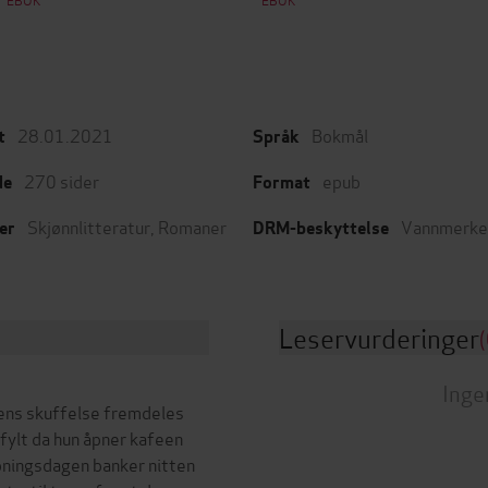
28.01.2021
Bokmål
t
Språk
270
sider
epub
de
Format
Skjønnlitteratur
,
Romaner
Vannmerke
er
DRM-beskyttelse
Leservurderinger
(
Inge
orens skuffelse fremdeles
pfylt da hun åpner kafeen
pningsdagen banker nitten