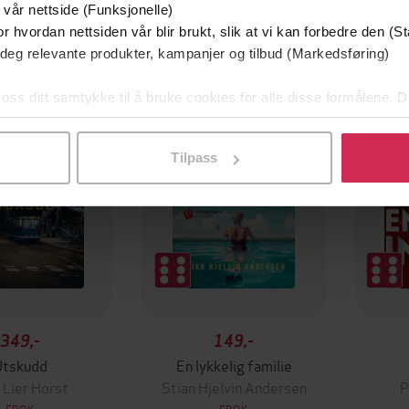
 vår nettside (Funksjonelle)
r hvordan nettsiden vår blir brukt, slik at vi kan forbedre den (St
 deg relevante produkter, kampanjer og tilbud (Markedsføring)
mium
Premium
g på tilbud
 oss ditt samtykke til å bruke cookies for alle disse formålene. D
l ved å klikke på «Tilpass». Du kan når som helst trekke tilbake
Tilpass
349,-
149,-
Utskudd
En lykkelig familie
 Lier Horst
Stian Hjelvin Andersen
P
EBOK
EBOK