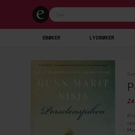
EBØKER
LYDBØKER
Gun
P
24
Kri
opp
Mar