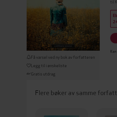
til
E
24
Kan 
Få varsel ved ny bok av forfatteren
Legg til i ønskeliste
Gratis utdrag
Flere bøker av samme forfat