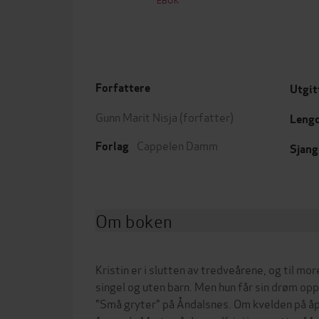
Forfattere
Utgit
Gunn Marit Nisja
(forfatter)
Leng
Cappelen Damm
Forlag
Sjang
Om boken
Kristin er i slutten av tredveårene, og til m
singel og uten barn. Men hun får sin drøm op
"Små gryter" på Åndalsnes. Om kvelden på å