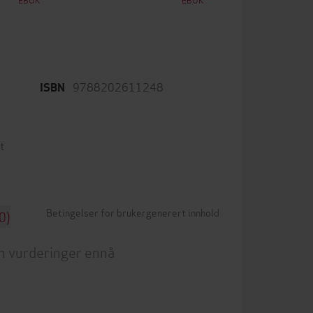
9788202611248
ISBN
t
Betingelser for brukergenerert innhold
0)
n vurderinger ennå