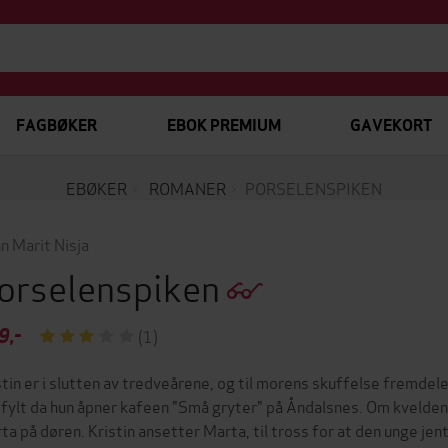
FAGBØKER
EBOK PREMIUM
GAVEKORT
EBØKER
ROMANER
PORSELENSPIKEN
n Marit Nisja
orselenspiken
9,-
(1)
stin er i slutten av tredveårene, og til morens skuffelse fremdel
fylt da hun åpner kafeen "Små gryter" på Åndalsnes. Om kvelden
ta på døren. Kristin ansetter Marta, til tross for at den unge jen