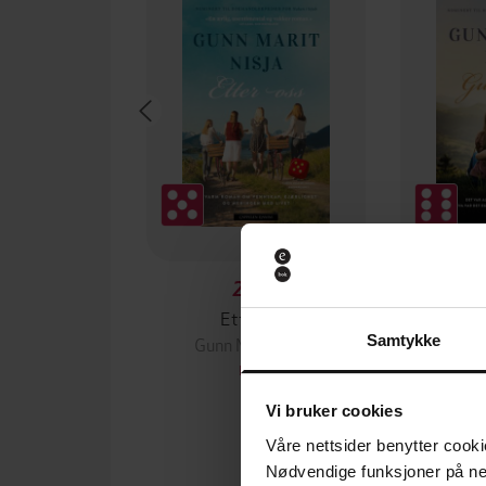
249,-
Etter oss
G
Samtykke
Gunn Marit Nisja
Gunn
EBOK
Vi bruker cookies
Våre nettsider benytter cooki
Nødvendige funksjoner på ne