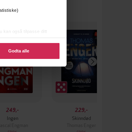
atistiske)
u kan også tilpasse ditt
 eller endre ditt samtykke.
Godta alle
249,-
229,-
Ingen
Skinndød
ascal Engman
Thomas Enger
EBOK
EBOK