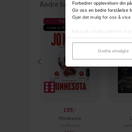
Andre har også kjøpt
Forbedrer opplevelsen din på
Gir oss en bedre forståelse fo
Gjør det mulig for oss å vise
Premium
Pre
Vinner av Rivertonprisen
Første gan
Klikk på «Godta alle» for å gi
samtykke til spesifikke formå
Godta utvalgte
199,-
Minnesota
Jo Nesbø
Jørn
EBOK