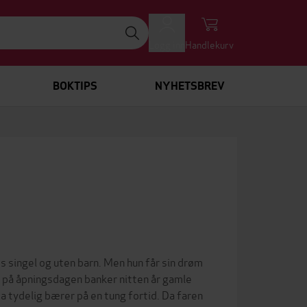
Logg inn
Handlekurv
BOKTIPS
NYHETSBREV
es singel og uten barn. Men hun får sin drøm
 på åpningsdagen banker nitten år gamle
ta tydelig bærer på en tung fortid. Da faren