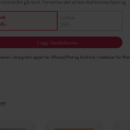
 Kristin brått går bort, forventes det at hun skal komme hjem og
Lydbok
bok
399,-
9,-
Legg i handlekurven
leses i våre gratis apper for iPhone/iPad og Android, i webleser for Ma
ter