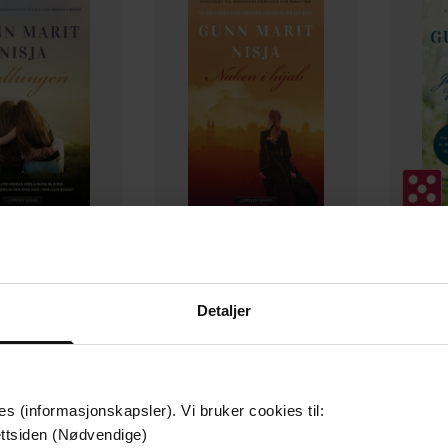
288,-
249,-
ullungen
Naken i hijab
Jeg s
Detaljer
 Marit Nisja
Gunn Marit Nisja
Gu
EBOK
EBOK
es (informasjonskapsler). Vi bruker cookies til:
ttsiden (Nødvendige)