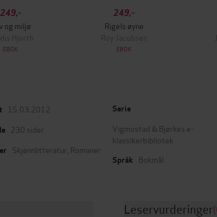
249,-
249,-
v og miljø
Rigels øyne
dis Hjorth
Roy Jacobsen
EBOK
EBOK
15.03.2012
Serie
t
Vigmostad & Bjørkes e-
230
sider
de
klassikerbibliotek
Skjønnlitteratur
,
Romaner
er
Bokmål
Språk
Leservurderinger
(