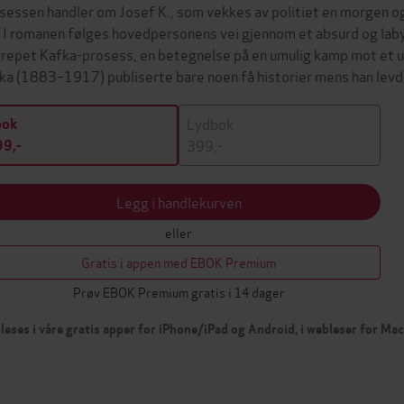
sessen handler om Josef K., som vekkes av politiet en morgen og
. I romanen følges hovedpersonens vei gjennom et absurd og labyr
repet Kafka-prosess, en betegnelse på en umulig kamp mot et u
ka (1883–1917) publiserte bare noen få historier mens han lev
Lydbok
bok
399,-
9,-
Legg i handlekurven
eller
Gratis i appen med EBOK Premium
Prøv EBOK Premium gratis i 14 dager
leses i våre gratis apper for iPhone/iPad og Android, i webleser for Ma