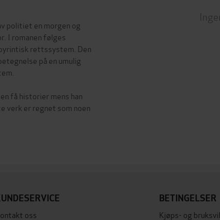
Inge
v politiet en morgen og
or. I romanen følges
byrintisk rettssystem. Den
 betegnelse på en umulig
tem.
en få historier mens han
te verk er regnet som noen
KUNDESERVICE
BETINGELSER
ontakt oss
Kjøps- og bruksvi