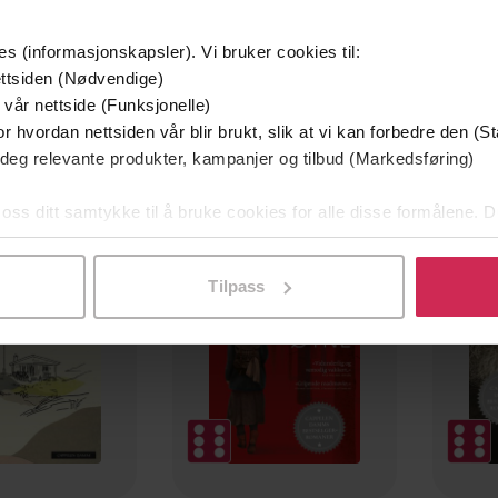
es (informasjonskapsler). Vi bruker cookies til:
ttsiden (Nødvendige)
 vår nettside (Funksjonelle)
r hvordan nettsiden vår blir brukt, slik at vi kan forbedre den (St
 deg relevante produkter, kampanjer og tilbud (Markedsføring)
 oss ditt samtykke til å bruke cookies for alle disse formålene. D
l ved å klikke på «Tilpass». Du kan når som helst trekke tilbake
Tilpass