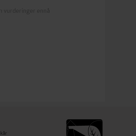
n vurderinger ennå
lkår