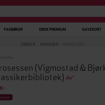
FAGBØKER
EBOK PREMIUM
GAVEKORT
EBØKER
ROMANER
PROSESSEN
nz Kafka
rosessen
(Vigmostad & Bjør
lassikerbibliotek)
9,-
remium