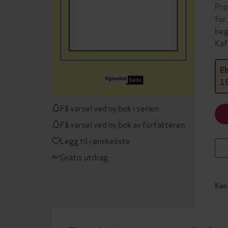
Pro
for
beg
Kaf
E
19
Få varsel ved ny bok i serien
Få varsel ved ny bok av forfatteren
Legg til i ønskeliste
Gratis utdrag
Kan 