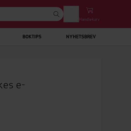
Logg inn
Handlekurv
BOKTIPS
NYHETSBREV
kes e-