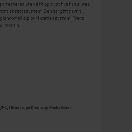
 arresteres uten å få opplyst hva han siktes
intisk rettssystem. Den har gitt navn til
gjennomsiktig byråkratisk system. Franz
de, mens h…
c/PC, i iBooks, på Kindle og PocketBook