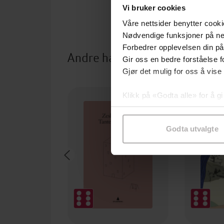
Vi bruker cookies
Våre nettsider benytter cooki
Nødvendige funksjoner på ne
Forbedrer opplevelsen din på
Andre har også kjøpt
Gir oss en bedre forståelse fo
Gjør det mulig for oss å vise
Klikk på «Godta alle» for å gi
samtykke til spesifikke formå
Godta utvalgte