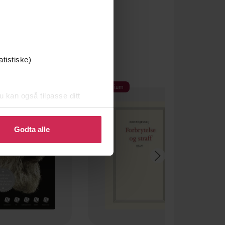
atistiske)
Premium
u kan også tilpasse ditt
 eller endre ditt samtykke.
Godta alle