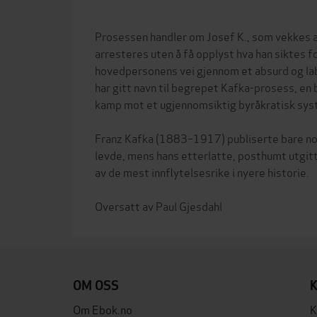
Prosessen handler om Josef K., som vekkes a
arresteres uten å få opplyst hva han siktes f
hovedpersonens vei gjennom et absurd og la
har gitt navn til begrepet Kafka-prosess, en
kamp mot et ugjennomsiktig byråkratisk sys
Franz Kafka (1883–1917) publiserte bare no
levde, mens hans etterlatte, posthumt utgit
av de mest innflytelsesrike i nyere historie.
OM OSS
Om Ebok.no
K