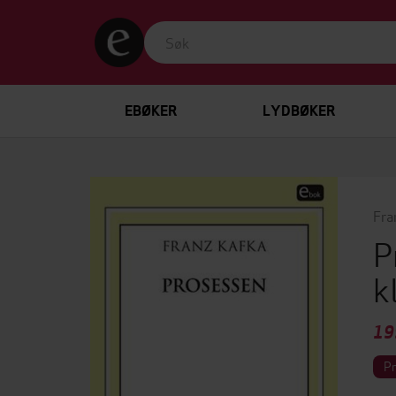
EBØKER
LYDBØKER
Fra
P
k
19
P