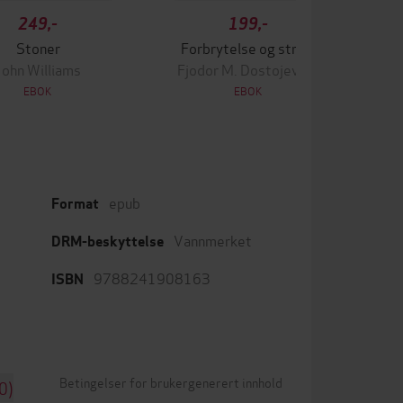
249,-
199,-
Stoner
Forbrytelse og straff
John Williams
Fjodor M. Dostojevskij
EBOK
EBOK
epub
Format
Vannmerket
DRM-beskyttelse
9788241908163
ISBN
Betingelser for brukergenerert innhold
0)