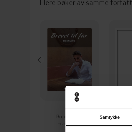
Flere bøker av samme forfat
69,-
Brevet til far
Samtykke
Franz Kafka
Fr
EBOK