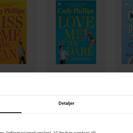
65,-
65,-
Me If You Can
Love Me If You Dare
C
ly Phillips
Carly Phillips
EBOK
EBOK
Detaljer
es (informasjonskapsler). Vi bruker cookies til: