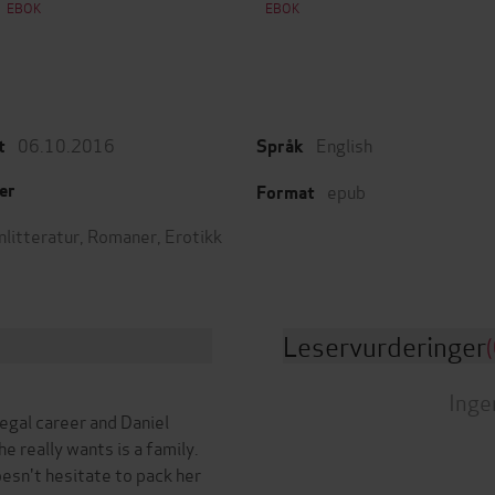
EBOK
EBOK
06.10.2016
English
t
Språk
epub
er
Format
nlitteratur
,
Romaner
,
Erotikk
Leservurderinger
(
Inge
legal career and Daniel
e really wants is a family.
oesn't hesitate to pack her