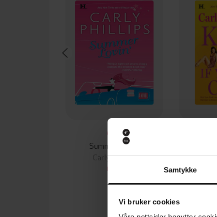
65,-
Summer Lovin'
Kiss 
Carly Phillips
Car
EBOK
Samtykke
Vi bruker cookies
Våre nettsider benytter cooki