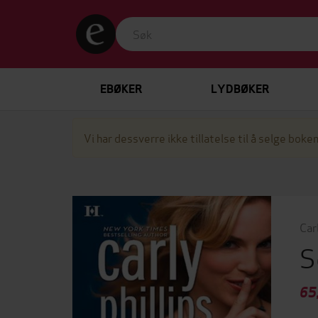
EBØKER
LYDBØKER
Vi har dessverre ikke tillatelse til å selge boken
Carl
S
65