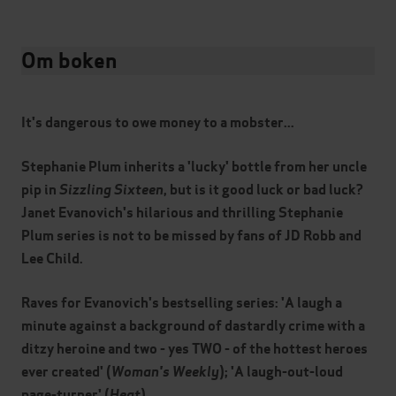
Om boken
It's dangerous to owe money to a mobster...
Stephanie Plum inherits a 'lucky' bottle from her uncle
pip in
Sizzling Sixteen
, but is it good luck or bad luck?
Janet Evanovich's hilarious and thrilling Stephanie
Plum series is not to be missed by fans of JD Robb and
Lee Child.
Raves for Evanovich's bestselling series: 'A laugh a
minute against a background of dastardly crime with a
ditzy heroine and two - yes TWO - of the hottest heroes
ever created' (
Woman's Weekly
); 'A laugh-out-loud
page-turner' (
Heat
).