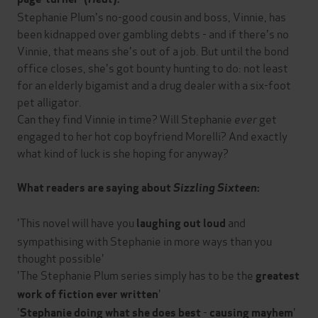
Stephanie Plum's no-good cousin and boss, Vinnie, has
been kidnapped over gambling debts - and if there's no
Vinnie, that means she's out of a job. But until the bond
office closes, she's got bounty hunting to do: not least
for an elderly bigamist and a drug dealer with a six-foot
pet alligator.
Can they find Vinnie in time? Will Stephanie
ever
get
engaged to her hot cop boyfriend Morelli? And exactly
what kind of luck is she hoping for anyway?
What readers are saying about
Sizzling Sixteen
:
'This novel will have you
and
laughing out loud
sympathising with Stephanie in more ways than you
thought possible'
'The Stephanie Plum series simply has to be the
greatest
'
work of fiction ever written
'
-
'
Stephanie doing what she does best
causing mayhem