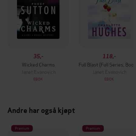
35,-
118,-
Wicked Charms
Full Blast (Fu
Janet Evanovich
Janet Evanovich
EBOK
EBOK
Andre har også kjøpt
Premium
Premium