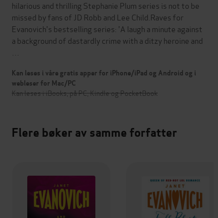
hilarious and thrilling Stephanie Plum series is not to be
missed by fans of JD Robb and Lee Child.Raves for
Evanovich's bestselling series: 'A laugh a minute against
a background of dastardly crime with a ditzy heroine and
…
Kan leses i våre gratis apper for iPhone/iPad og Android og i
webleser for Mac/PC
Kan leses i iBooks, på PC, Kindle og PocketBook
Flere bøker av samme forfatter