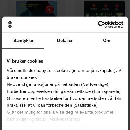
Samtykke
Detaljer
Om
Vi bruker cookies
Våre nettsider benytter cookies (informasjonskapsler). Vi
bruker cookies til:
149,-
149,-
Nødvendige funksjoner på nettsiden (Nødvendige)
Nullpunkt
Sak 1569
Forbedrer opplevelsen din på vår nettside (Funksjonelle)
Jørn Lier Horst
Jørn Lier Horst
Gir oss en bedre forståelse for hvordan nettsiden vår blir
EBOK
EBOK
brukt, slik at vi kan forbedre den (Statistiske)
Gjør det mulig for oss å vise deg relevante produkter,
kampanjer og tilbud (Markedsføring)