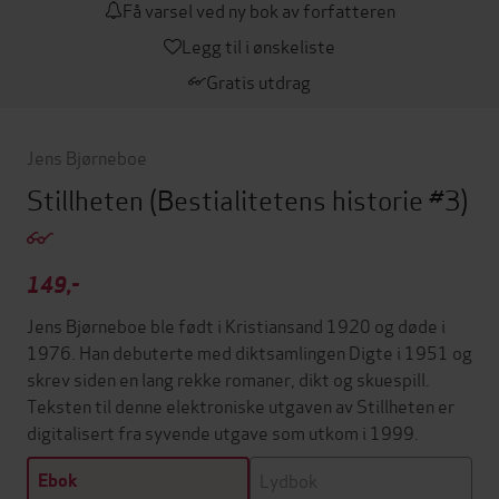
Få varsel ved ny bok av forfatteren
Legg til i ønskeliste
Gratis utdrag
Jens Bjørneboe
Stillheten
(Bestialitetens historie #3)
149,-
Jens Bjørneboe ble født i Kristiansand 1920 og døde i
1976. Han debuterte med diktsamlingen Digte i 1951 og
skrev siden en lang rekke romaner, dikt og skuespill.
Teksten til denne elektroniske utgaven av Stillheten er
digitalisert fra syvende utgave som utkom i 1999.
Lydbok
Ebok