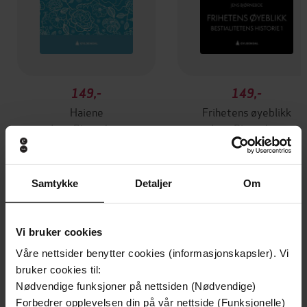
149,-
149,-
Haiene
Frihetens øyeblikk
Jens Bjørneboe
Jens Bjørneboe
EBOK
EBOK
Samtykke
Detaljer
Om
Andre har også kjøpt
Vi bruker cookies
Våre nettsider benytter cookies (informasjonskapsler). Vi
bruker cookies til:
Nødvendige funksjoner på nettsiden (Nødvendige)
Forbedrer opplevelsen din på vår nettside (Funksjonelle)