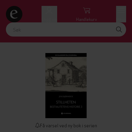
Logg inn
Handlekurv
Meny
Få varsel ved ny bok i serien