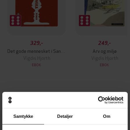
329,-
249,-
Det gode mennesket i Sandvika
Arv og miljø
Vigdis Hjorth
Vigdis Hjorth
EBOK
EBOK
Andre har også kjøpt
Premium
Samtykke
Detaljer
Om