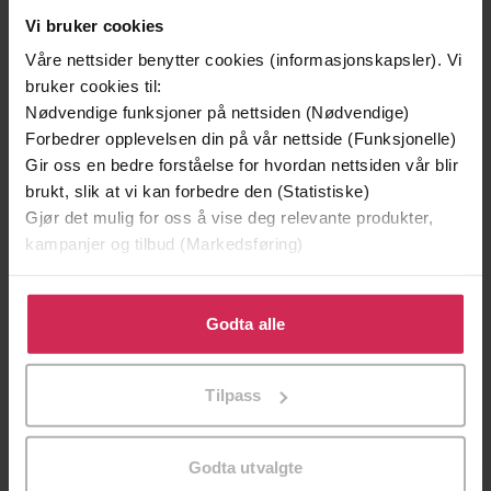
Vi bruker cookies
Våre nettsider benytter cookies (informasjonskapsler). Vi
bruker cookies til:
Nødvendige funksjoner på nettsiden (Nødvendige)
Forbedrer opplevelsen din på vår nettside (Funksjonelle)
Gir oss en bedre forståelse for hvordan nettsiden vår blir
brukt, slik at vi kan forbedre den (Statistiske)
Gjør det mulig for oss å vise deg relevante produkter,
kampanjer og tilbud (Markedsføring)
169,-
199,-
En moderne familie
Fri vilje
Klikk på «Godta alle» for å gi oss ditt samtykke til å
Helga Flatland
Helga Hjorth
bruke cookies for alle disse formålene. Du kan også
Godta alle
EBOK
EBOK
tilpasse ditt samtykke til spesifikke formål ved å klikke
på «Tilpass». Du kan når som helst trekke tilbake eller
Tilpass
endre ditt samtykke.
en norsk roman i tre deler
Undertittel
Godta utvalgte