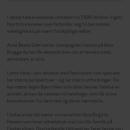
I denne tankevekkende romanen fra 1998 skildrer Vigdis
Hjorth tre kvinner som forholder seg til den norske
virkeligheten på svært forskjellige måter.
Anne Beate Dahl setter champagnen i halsen på Aker
Brygge da hun får anonymt brev om at hennes mann,
advokaten, er utro.
Lotte Heier, selv advokat med familierett som spesiale,
har større perspektiver – og tar større utfordringer. Da
hun møter legen Bjørn Ihlen som deler hennes følelse av
avmakt, drives de sammen til handlinger som får store
konsekvenser for dem selv og deres nærmeste.
I bokas siste del møter vi oversetter Nina Birgitte
Hansen som lever udramatisk med sin lille familie på
Ekebergåsen. Overraskende tildragelser fører henne inn i