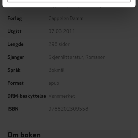
Vigdis Hjorth
(forfatter)
Forfattere
Cappelen Damm
Forlag
07.03.2011
Utgitt
298
sider
Lengde
Skjønnlitteratur
,
Romaner
Sjanger
Bokmål
Språk
epub
Format
Vannmerket
DRM-beskyttelse
9788202309558
ISBN
Om boken