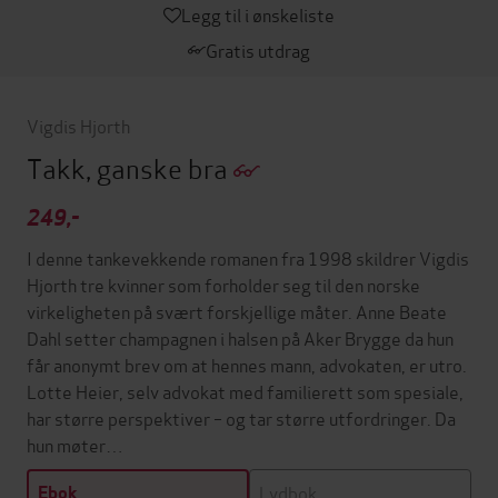
Legg til i ønskeliste
Gratis utdrag
Vigdis Hjorth
Takk, ganske bra
249,-
I denne tankevekkende romanen fra 1998 skildrer Vigdis
Hjorth tre kvinner som forholder seg til den norske
virkeligheten på svært forskjellige måter. Anne Beate
Dahl setter champagnen i halsen på Aker Brygge da hun
får anonymt brev om at hennes mann, advokaten, er utro.
Lotte Heier, selv advokat med familierett som spesiale,
har større perspektiver – og tar større utfordringer. Da
hun møter…
Lydbok
Ebok