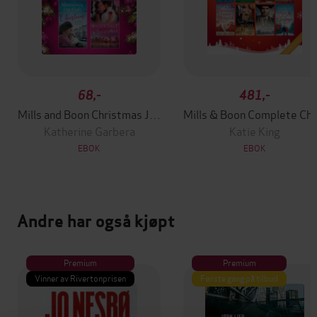
68,-
481,-
Mills and Boon Christmas Joy Collection
Mills & Boon Complet
Katherine Garbera
Katie King
EBOK
EBOK
Andre har også kjøpt
Premium
Premium
Vinner av Rivertonprisen
Første gang på tilbud