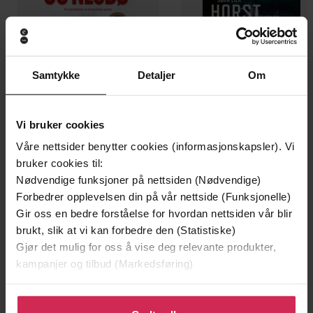
Samtykke
Detaljer
Om
Vi bruker cookies
Våre nettsider benytter cookies (informasjonskapsler). Vi
199,-
349,-
bruker cookies til:
Minnesota
Utskudd
Nødvendige funksjoner på nettsiden (Nødvendige)
Jo Nesbø
Jørn Lier Horst
Forbedrer opplevelsen din på vår nettside (Funksjonelle)
EBOK
EBOK
Gir oss en bedre forståelse for hvordan nettsiden vår blir
brukt, slik at vi kan forbedre den (Statistiske)
Gjør det mulig for oss å vise deg relevante produkter,
kampanjer og tilbud (Markedsføring)
Katie King
(forfatter)
Forfattere
Klikk på «Godta alle» for å gi oss ditt samtykke til å