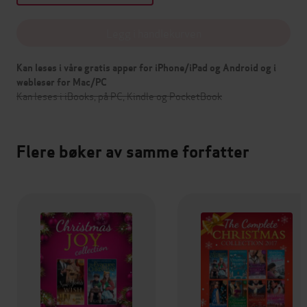
Legg i handlekurven
Kan leses i våre gratis apper for iPhone/iPad og Android og i
webleser for Mac/PC
Kan leses i iBooks, på PC, Kindle og PocketBook
Flere bøker av samme forfatter