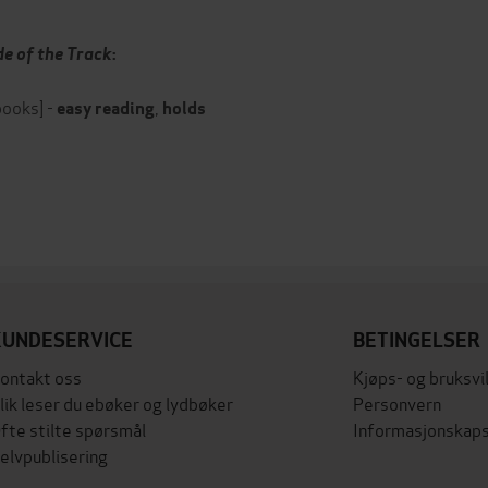
de of the Track
:
books] -
,
easy reading
holds
KUNDESERVICE
BETINGELSER
ontakt oss
Kjøps- og bruksvi
lik leser du ebøker og lydbøker
Personvern
fte stilte spørsmål
Informasjonskaps
elvpublisering