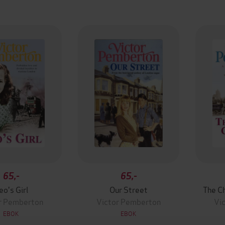
65,-
65,-
eo's Girl
Our Street
The C
r Pemberton
Victor Pemberton
Vi
EBOK
EBOK