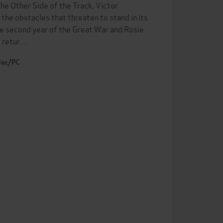
The Other Side of the Track, Victor
he obstacles that threaten to stand in its
he second year of the Great War and Rosie
ps retur…
 Mac/PC