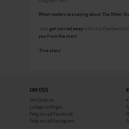
What readers are saying about
The Other Si
'Just
in [Victor Pemberton 
get carried away
'
you from the start
'
'
Five stars
OM OSS
Om Ebok.no
K
Ledige stillinger
S
Følg oss på Facebook
O
Følg oss på Instagram
S