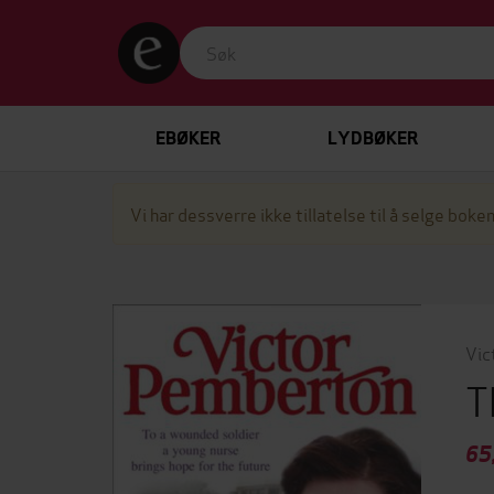
EBØKER
LYDBØKER
Vi har dessverre ikke tillatelse til å selge boken
Vic
T
65