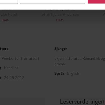
349,-
149,-
Utskudd
En lykkelig familie
 Lier Horst
Stian Hjelvin Andersen
P
EBOK
EBOK
ttere
Sjanger
r Pemberton
(forfatter)
Skjønnlitteratur
,
Romantikk og
drama
Headline
g
English
Språk
24.05.2012
t
Leservurderinger
(