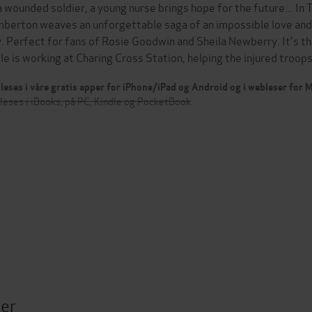
a wounded soldier, a young nurse brings hope for the future... In 
berton weaves an unforgettable saga of an impossible love and t
. Perfect for fans of Rosie Goodwin and Sheila Newberry. It's t
tle is working at Charing Cross Station, helping the injured troo
leses i våre gratis apper for iPhone/iPad og Android og i webleser for
leses i iBooks, på PC, Kindle og PocketBook
ter