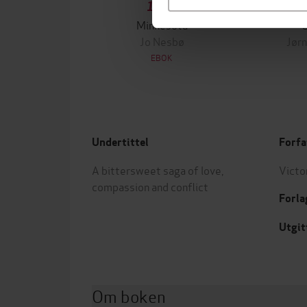
199,-
Minnesota
Jo Nesbø
Jørn
EBOK
Undertittel
Forfa
A bittersweet saga of love,
Victo
compassion and conflict
Forla
Utgit
Om boken