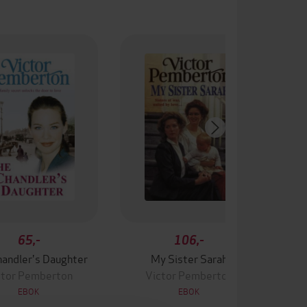
65,-
106,-
handler's Daughter
My Sister Sarah
ctor Pemberton
Victor Pemberton
EBOK
EBOK