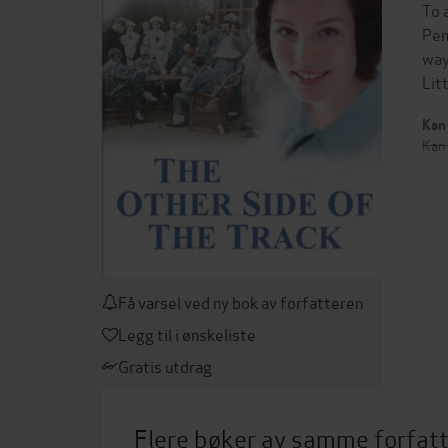
To 
Pem
way
Lit
Kan 
Kan 
Få varsel ved ny bok av forfatteren
Legg til i ønskeliste
Gratis utdrag
Flere bøker av samme forfat