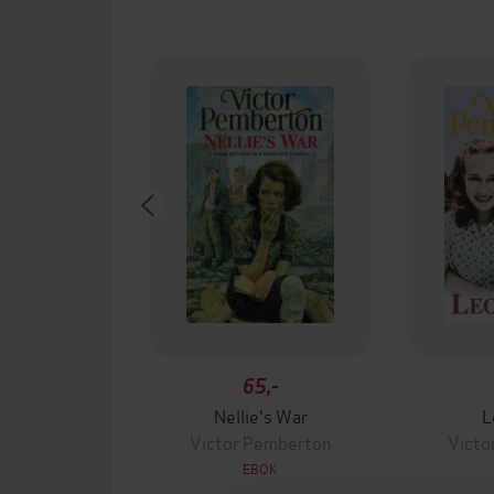
65,-
Nellie's War
L
Victor Pemberton
Victo
EBOK