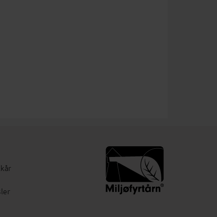
lkår
ler