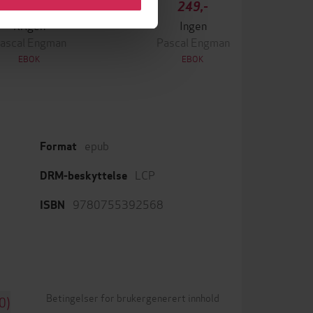
349,-
249,-
Krigen
Ingen
ascal Engman
Pascal Engman
EBOK
EBOK
epub
Format
LCP
DRM-beskyttelse
9780755392568
ISBN
Betingelser for brukergenerert innhold
0)