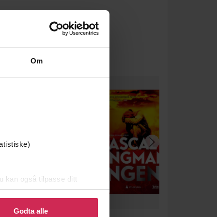
Om
atistiske)
u kan også tilpasse ditt
 eller endre ditt samtykke.
Godta alle