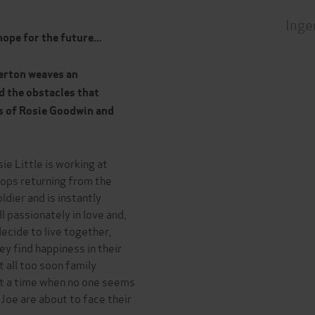
Inge
ope for the future...
erton weaves an
d the obstacles that
ns of Rosie Goodwin and
ie Little is working at
oops returning from the
ldier and is instantly
l passionately in love and,
ecide to live together,
ey find happiness in their
 all too soon family
at a time when no one seems
Joe are about to face their