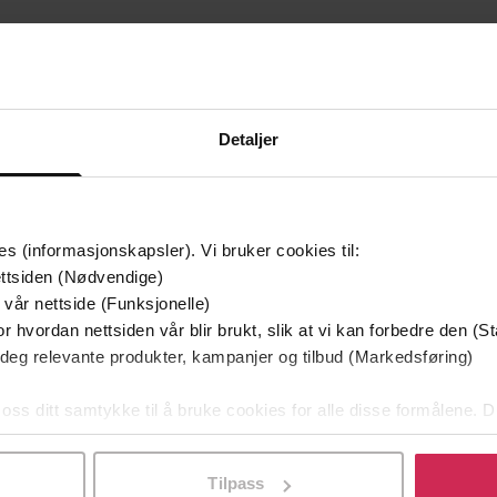
Detaljer
mium
Premium
g på tilbud
es (informasjonskapsler). Vi bruker cookies til:
ttsiden (Nødvendige)
 vår nettside (Funksjonelle)
r hvordan nettsiden vår blir brukt, slik at vi kan forbedre den (St
 deg relevante produkter, kampanjer og tilbud (Markedsføring)
 oss ditt samtykke til å bruke cookies for alle disse formålene. D
l ved å klikke på «Tilpass». Du kan når som helst trekke tilbake
Tilpass