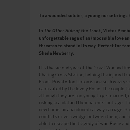
To a wounded soldier, a young nurse brings h
In
The Other Side of the Track
, Victor Pemb
unforgettable saga of an impossible love an
threaten to stand in its way. Perfect for fa
Sheila Newberry.
It's the second year of the Great War and Ros
Charing Cross Station, helping the injured tr
Front. Private Joe Upton is one such weary so
captivated by the lovely Rosie. The couple fal
although they are too young to get married, d
risking scandal and their parents' outrage. Th
new home: an abandoned railway carriage. But
conflicts drive a wedge between them, and 
able to escape the tragedy of war, Rosie and 
toughest test...