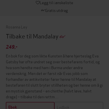
Legg til i ønskeliste
Gratis utdrag
Rosanna Ley
Tilbake til Mandalay
249,-
En bok for deg som likte Kunsten å høre hjerteslag Eva
Gatsby har ofte undret seg over bestefarens fortid, og
hva som hendte med ham i Burma under andre
verdenskrig. Men det er først når Evas jobb som
forhandler av antikviteter fører henne til Mandalay at
bestefaren til slutt bryter stillheten og ber henne om å gi
en mystisk gjenstand – en chinthe (halvt løve, halvt
drage) – tilbake til den rettm…
Lydbok
Ebok