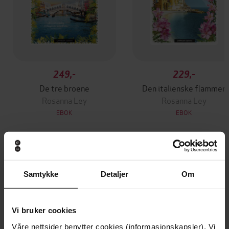
249,-
229,-
De tre broene
Den italienske flammen
Rosanna Ley
Rosanna Ley
EBOK
EBOK
Andre har også kjøpt
Samtykke
Detaljer
Om
Premium
Vi bruker cookies
Våre nettsider benytter cookies (informasjonskapsler). Vi