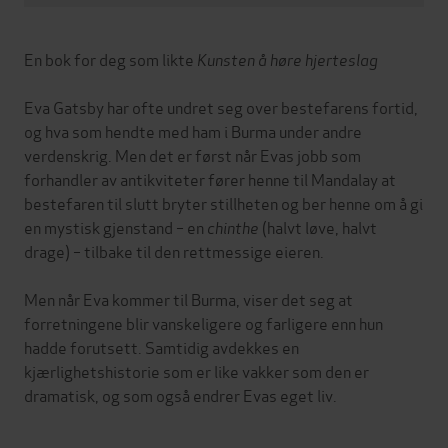
En bok for deg som likte
Kunsten å høre hjerteslag
Eva Gatsby har ofte undret seg over bestefarens fortid,
og hva som hendte med ham i Burma under andre
verdenskrig. Men det er først når Evas jobb som
forhandler av antikviteter fører henne til Mandalay at
bestefaren til slutt bryter stillheten og ber henne om å gi
en mystisk gjenstand – en
chinthe
(halvt løve, halvt
drage) – tilbake til den rettmessige eieren.
Men når Eva kommer til Burma, viser det seg at
forretningene blir vanskeligere og farligere enn hun
hadde forutsett. Samtidig avdekkes en
kjærlighetshistorie som er like vakker som den er
dramatisk, og som også endrer Evas eget liv.