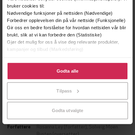
bruker cookies til:
Nødvendige funksjoner på nettsiden (Nødvendige)
Forbedrer opplevelsen din på vår nettside (Funksjonelle)
Gir oss en bedre forståelse for hvordan nettsiden vår blir
brukt, slik at vi kan forbedre den (Statistiske)
Gjør det mulig for oss å vise deg relevante produkter,
kampanjer og tilbud (Markedsføring)
Klikk på «Godta alle» for å gi oss ditt samtykke til å
249,-
149,-
bruke cookies for alle disse formålene. Du kan også
Godta alle
tilpasse ditt samtykke til spesifikke formål ved å klikke
Kjærlighetsbrevet
Det lille pianohuset
på «Tilpass». Du kan når som helst trekke tilbake eller
Lucinda Riley
Erica James
Tilpass
endre ditt samtykke.
EBOK
EBOK
Godta utvalgte
Rosanna Ley
(forfatter),
Solveig Moen
Forfattere
Rusten
(oversetter)