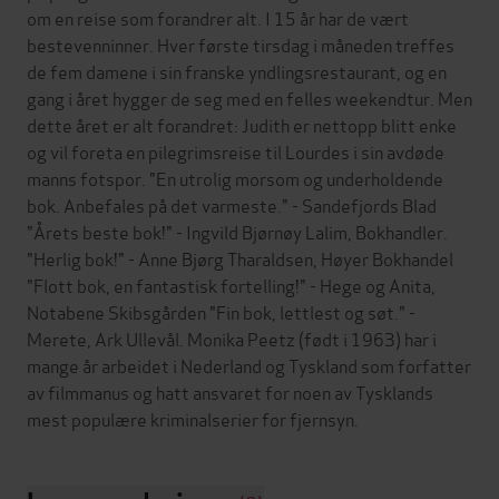
om en reise som forandrer alt. I 15 år har de vært
bestevenninner. Hver første tirsdag i måneden treffes
de fem damene i sin franske yndlingsrestaurant, og en
gang i året hygger de seg med en felles weekendtur. Men
dette året er alt forandret: Judith er nettopp blitt enke
og vil foreta en pilegrimsreise til Lourdes i sin avdøde
manns fotspor. "En utrolig morsom og underholdende
bok. Anbefales på det varmeste." - Sandefjords Blad
"Årets beste bok!" - Ingvild Bjørnøy Lalim, Bokhandler.
"Herlig bok!" - Anne Bjørg Tharaldsen, Høyer Bokhandel
"Flott bok, en fantastisk fortelling!" - Hege og Anita,
Notabene Skibsgården "Fin bok, lettlest og søt." -
Merete, Ark Ullevål. Monika Peetz (født i 1963) har i
mange år arbeidet i Nederland og Tyskland som forfatter
av filmmanus og hatt ansvaret for noen av Tysklands