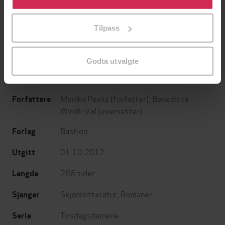
tilpasse ditt samtykke til spesifikke formål ved å klikke
Lucinda Riley
Lucinda Riley
på «Tilpass». Du kan når som helst trekke tilbake eller
EBOK
EBOK
Tilpass
endre ditt samtykke.
Godta utvalgte
en roman
Undertittel
Monika Peetz
(forfatter),
Benedicta
Forfattere
Windt-Val
(oversetter)
Bastion
Forlag
01.10.2012
Utgitt
286
sider
Lengde
Skjønnlitteratur
,
Romaner
Sjanger
Tirsdagsdamene
Serie