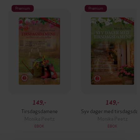
Premium
Premium
149,-
149,-
Tirsdagsdamene
Syv dager 
Monika Peetz
Monika Peetz
EBOK
EBOK