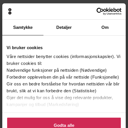
Andre har også kjøpt
Samtykke
Detaljer
Om
Vi bruker cookies
Våre nettsider benytter cookies (informasjonskapsler). Vi
bruker cookies til:
Nødvendige funksjoner på nettsiden (Nødvendige)
Forbedrer opplevelsen din på vår nettside (Funksjonelle)
Gir oss en bedre forståelse for hvordan nettsiden vår blir
brukt, slik at vi kan forbedre den (Statistiske)
Gjør det mulig for oss å vise deg relevante produkter,
kampanjer og tilbud (Markedsføring)
Klikk på «Godta alle» for å gi oss ditt samtykke til å
249,-
249,-
bruke cookies for alle disse formålene. Du kan også
Godta alle
Perlesøsteren
Skyggesøsteren