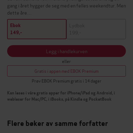
gang i året hygger de seg med en felles weekendtur. Men
dette åre…
Lydbok
Ebok
199,-
149,-
Legg i handlekurven
eller
Gratis i appen med EBOK Premium
Prøv EBOK Premium gratis i 14 dager
Kan leses i våre gratis apper for iPhone/iPad og Android, i
webleser for Mac/PC, i iBooks, på Kindle og PocketBook
Flere bøker av samme forfatter