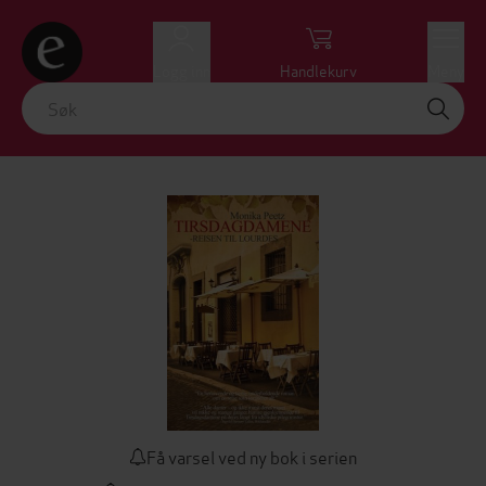
Logg inn
Handlekurv
Meny
Få varsel ved ny bok i serien