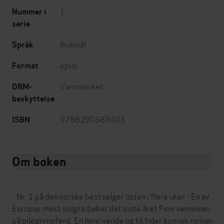
1
Nummer i
serie
Bokmål
Språk
epub
Format
Vannmerket
DRM-
beskyttelse
9788290583403
ISBN
Om boken
- Nr. 1 på den norske bestselger listen i flere uker - En av
Europas mest solgte bøker det siste året Fem venninner
på pilegrimsferd. En henrivende og til tider komisk roman