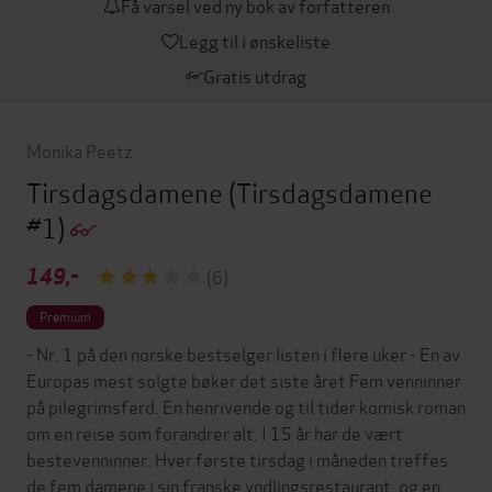
Få varsel ved ny bok av forfatteren
Legg til i ønskeliste
Gratis utdrag
Monika Peetz
Tirsdagsdamene
(Tirsdagsdamene
#1)
149,-
(6)
Premium
- Nr. 1 på den norske bestselger listen i flere uker - En av
Europas mest solgte bøker det siste året Fem venninner
på pilegrimsferd. En henrivende og til tider komisk roman
om en reise som forandrer alt. I 15 år har de vært
bestevenninner. Hver første tirsdag i måneden treffes
de fem damene i sin franske yndlingsrestaurant, og en