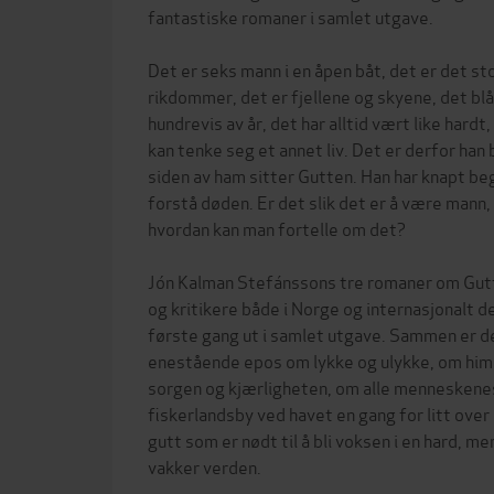
fantastiske romaner i samlet utgave.
Det er seks mann i en åpen båt, det er det st
rikdommer, det er fjellene og skyene, det blås
hundrevis av år, det har alltid vært like hardt,
kan tenke seg et annet liv. Det er derfor han
siden av ham sitter Gutten. Han har knapt beg
forstå døden. Er det slik det er å være man
hvordan kan man fortelle om det?
Jón Kalman Stefánssons tre romaner om Gutt
og kritikere både i Norge og internasjonalt de
første gang ut i samlet utgave. Sammen er de
enestående epos om lykke og ulykke, om hi
sorgen og kjærligheten, om alle menneskenes
fiskerlandsby ved havet en gang for litt over
gutt som er nødt til å bli voksen i en hard, m