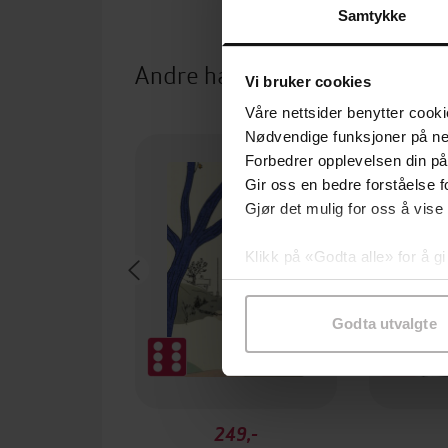
Samtykke
Andre har også kjøpt
Vi bruker cookies
Våre nettsider benytter cooki
Nødvendige funksjoner på ne
Forbedrer opplevelsen din på
Gir oss en bedre forståelse fo
Gjør det mulig for oss å vise
Klikk på «Godta alle» for å gi
samtykke til spesifikke formå
Godta utvalgte
249,-