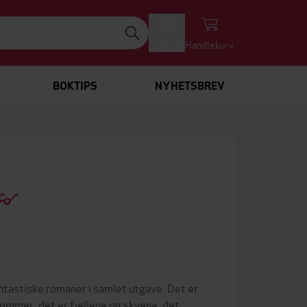
Logg inn
Handlekurv
BOKTIPS
NYHETSBREV
ntastiske romaner i samlet utgave. Det er
dommer, det er fjellene og skyene, det