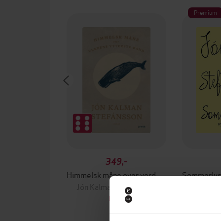
Premium
349,-
Himmelsk måne over verdens ytterste rand
Jón Kalman Stefánsson
Jón Kal
EBOK