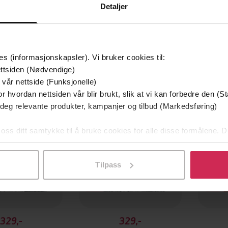
Detaljer
es (informasjonskapsler). Vi bruker cookies til:
Premi
ttsiden (Nødvendige)
 vår nettside (Funksjonelle)
r hvordan nettsiden vår blir brukt, slik at vi kan forbedre den (St
 deg relevante produkter, kampanjer og tilbud (Markedsføring)
 oss ditt samtykke til å bruke cookies for alle disse formålene. D
l ved å klikke på «Tilpass». Du kan når som helst trekke tilbake
Tilpass
329,-
329,-