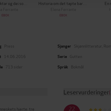
Dei som flyktar og dei som blir
Historia om det tapte barnet
En 
a Ferrante
Elena Ferrante
H
EBOK
EBOK
Press
Skjønnlitteratur
,
Rom
g
Sjanger
14.06.2016
Gutten
t
Serie
713
sider
Bokmål
de
Språk
Leservurderinger
(
22
nneskets hjerte: tre