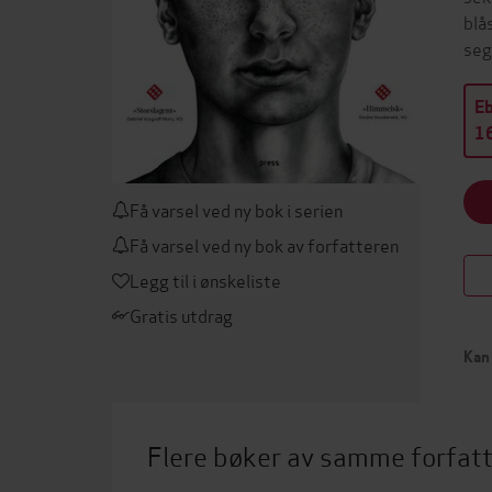
blå
seg
E
16
Få varsel ved ny bok i serien
Få varsel ved ny bok av forfatteren
Legg til i ønskeliste
Gratis utdrag
Kan 
Flere bøker av samme forfat