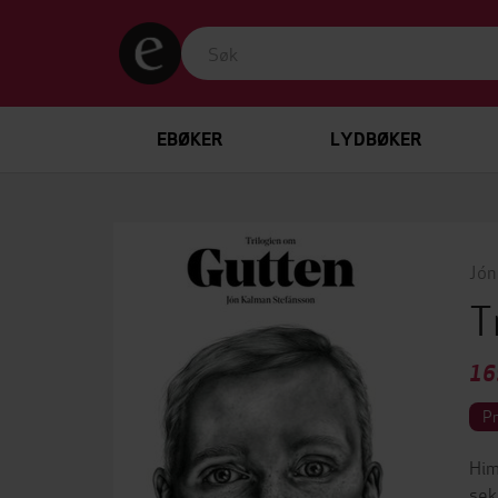
EBØKER
LYDBØKER
Jón
T
16
P
Him
sek