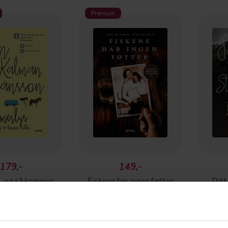
Premium
179,-
149,-
Sommerlys, og så kommer natten
Fiskene har ingen føtter
Ditt
man Stefánsson
Jón Kalman Stefánsson
Jón K
EBOK
EBOK