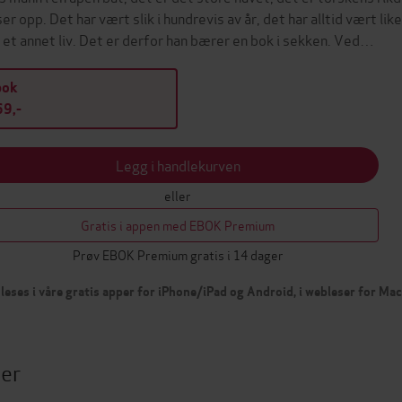
ser opp. Det har vært slik i hundrevis av år, det har alltid vært lik
 et annet liv. Det er derfor han bærer en bok i sekken. Ved…
bok
9,-
Legg i handlekurven
eller
Gratis i appen med EBOK Premium
Prøv EBOK Premium gratis i 14 dager
leses i våre gratis apper for iPhone/iPad og Android, i webleser for Ma
ter