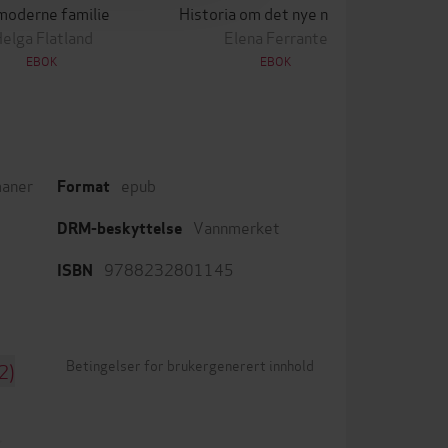
moderne familie
Historia om det nye namnet
elga Flatland
Elena Ferrante
EBOK
EBOK
aner
epub
Format
Vannmerket
DRM-beskyttelse
9788232801145
ISBN
Betingelser for brukergenerert innhold
2)