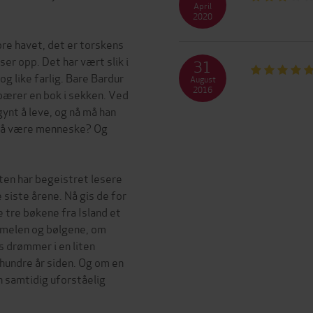
April
2020
ore havet, det er torskens
er opp. Det har vært slik i
31
 og like farlig. Bare Bardur
August
2016
 bærer en bok i sekken. Ved
ynt å leve, og nå må han
n, å være menneske? Og
en har begeistret lesere
 siste årene. Nå gis de for
 tre bøkene fra Island et
mmelen og bølgene, om
 drømmer i en liten
 hundre år siden. Og om en
en samtidig uforståelig