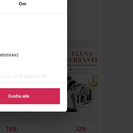
Om
um
atistiske)
u kan også tilpasse ditt
 eller endre ditt samtykke.
Godta alle
169,-
329,-