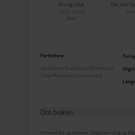
Arv og miljø
Vigdis Hjorth
Elen
EBOK
Forfattere
Forla
Jón Kalman Stefánsson
(forfatter),
Utgit
Tone Myklebost
(oversetter)
Leng
Om boken
Himmelrike og helvete, Englenes sorg og Me