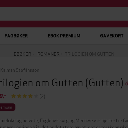
FAGBØKER
EBOK PREMIUM
GAVEKORT
EBØKER
ROMANER
TRILOGIEN OM GUTTEN
 Kalman Stefánsson
rilogien om Gutten
(Gutten)
9,-
(2)
remium
melrike og helvete, Englenes sorg og Menneskets hjerte: tre fa
s mann i en åpen båt, det er det store havet, det er torskens rik