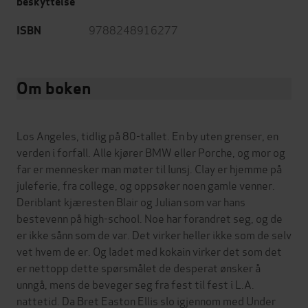
beskyttelse
9788248916277
ISBN
Om boken
Los Angeles, tidlig på 80-tallet. En by uten grenser, en
verden i forfall. Alle kjører BMW eller Porche, og mor og
far er mennesker man møter til lunsj. Clay er hjemme på
juleferie, fra college, og oppsøker noen gamle venner.
Deriblant kjæresten Blair og Julian som var hans
bestevenn på high-school. Noe har forandret seg, og de
er ikke sånn som de var. Det virker heller ikke som de selv
vet hvem de er. Og ladet med kokain virker det som det
er nettopp dette spørsmålet de desperat ønsker å
unngå, mens de beveger seg fra fest til fest i L.A.
nattetid. Da Bret Easton Ellis slo igjennom med Under