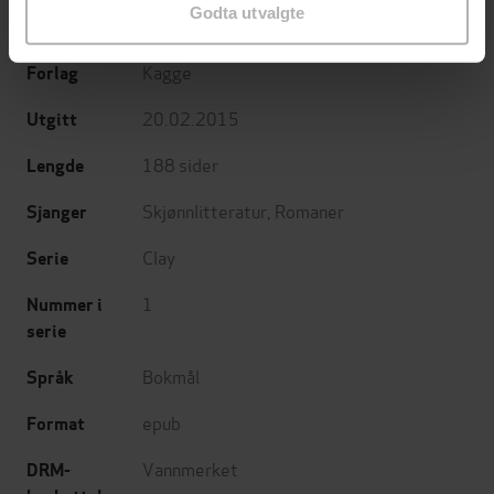
Bret Easton Ellis
(forfatter),
Isak Rogde
Forfattere
Godta utvalgte
(oversetter)
Kagge
Forlag
20.02.2015
Utgitt
188
sider
Lengde
Skjønnlitteratur
,
Romaner
Sjanger
Clay
Serie
1
Nummer i
serie
Bokmål
Språk
epub
Format
Vannmerket
DRM-