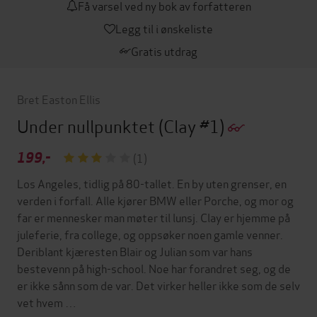
Få varsel ved ny bok av forfatteren
Legg til i ønskeliste
Gratis utdrag
Bret Easton Ellis
Under nullpunktet
(Clay #1)
199,-
(1)
Los Angeles, tidlig på 80-tallet. En by uten grenser, en
verden i forfall. Alle kjører BMW eller Porche, og mor og
far er mennesker man møter til lunsj. Clay er hjemme på
juleferie, fra college, og oppsøker noen gamle venner.
Deriblant kjæresten Blair og Julian som var hans
bestevenn på high-school. Noe har forandret seg, og de
er ikke sånn som de var. Det virker heller ikke som de selv
vet hvem …