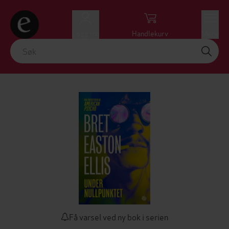
Logg inn
Handlekurv
Meny
Få varsel ved ny bok i serien