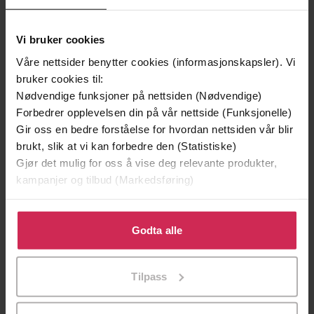
Vi bruker cookies
Våre nettsider benytter cookies (informasjonskapsler). Vi
bruker cookies til:
Nødvendige funksjoner på nettsiden (Nødvendige)
Forbedrer opplevelsen din på vår nettside (Funksjonelle)
Gir oss en bedre forståelse for hvordan nettsiden vår blir
brukt, slik at vi kan forbedre den (Statistiske)
Gjør det mulig for oss å vise deg relevante produkter,
kampanjer og tilbud (Markedsføring)
149,-
199,-
Jenta som ble igjen
Tante Ulrikkes vei
Klikk på «Godta alle» for å gi oss ditt samtykke til å
Jojo Moyes
Zeshan Shakar
bruke cookies for alle disse formålene. Du kan også
Godta alle
EBOK
EBOK
tilpasse ditt samtykke til spesifikke formål ved å klikke
på «Tilpass». Du kan når som helst trekke tilbake eller
Tilpass
endre ditt samtykke.