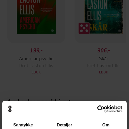
199,-
306,-
American psycho
Skår
Bret Easton Ellis
Bret Easton Ellis
EBOK
EBOK
Andre har også kjøpt
Premium
Samtykke
Detaljer
Om