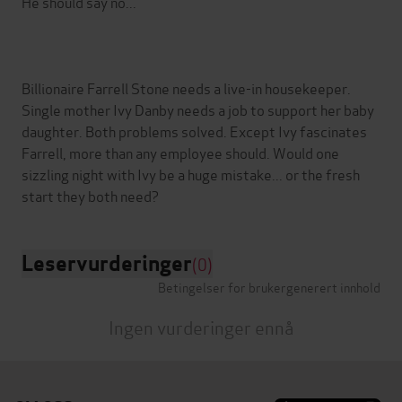
He should say no...
Billionaire Farrell Stone needs a live-in housekeeper.
Single mother Ivy Danby needs a job to support her baby
daughter. Both problems solved. Except Ivy fascinates
Farrell, more than any employee should. Would one
sizzling night with Ivy be a huge mistake... or the fresh
Leservurderinger
(0)
Betingelser for brukergenerert innhold
Ingen vurderinger ennå