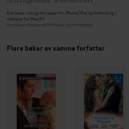
Ivy be a huge mistake... or the fresh start t…
Kan leses i våre gratis apper for iPhone/iPad og Android og i
webleser for Mac/PC
Kan leses i iBooks, på PC, Kindle og PocketBook
Flere bøker av samme forfatter