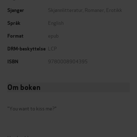
Skjønnlitteratur
,
Romaner
,
Erotikk
Sjanger
English
Språk
epub
Format
LCP
DRM-beskyttelse
9780008904395
ISBN
Om boken
"You want to kiss me?"