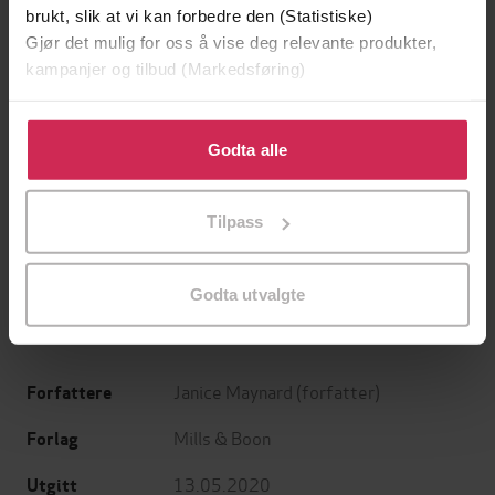
brukt, slik at vi kan forbedre den (Statistiske)
Gjør det mulig for oss å vise deg relevante produkter,
kampanjer og tilbud (Markedsføring)
Klikk på «Godta alle» for å gi oss ditt samtykke til å
bruke cookies for alle disse formålene. Du kan også
Godta alle
tilpasse ditt samtykke til spesifikke formål ved å klikke
199,-
349,-
på «Tilpass». Du kan når som helst trekke tilbake eller
Minnesota
Utskudd
Tilpass
endre ditt samtykke.
Jo Nesbø
Jørn Lier Horst
EBOK
EBOK
Godta utvalgte
Janice Maynard
(forfatter)
Forfattere
Mills & Boon
Forlag
13.05.2020
Utgitt