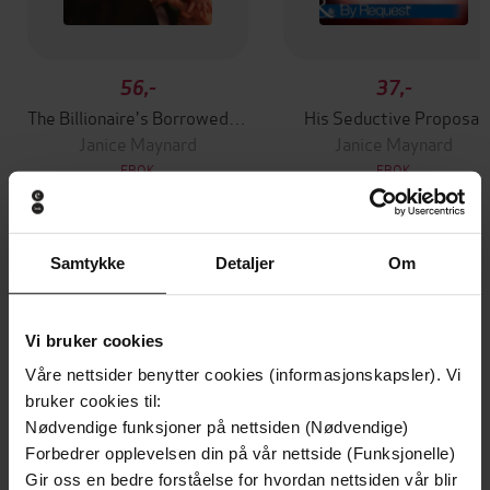
56,-
37,-
The Billionaire's Borrowed Baby & Baby Business
His Seductive Proposal
Janice Maynard
Janice Maynard
EBOK
EBOK
Samtykke
Detaljer
Om
Andre har også kjøpt
Vi bruker cookies
Premium
Premium
Vinner av Rivertonprisen
Første gang på tilbud
Våre nettsider benytter cookies (informasjonskapsler). Vi
bruker cookies til:
Nødvendige funksjoner på nettsiden (Nødvendige)
Forbedrer opplevelsen din på vår nettside (Funksjonelle)
Gir oss en bedre forståelse for hvordan nettsiden vår blir