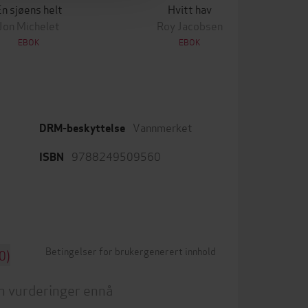
n sjøens helt
Hvitt hav
Jon Michelet
Roy Jacobsen
EBOK
EBOK
Vannmerket
DRM-beskyttelse
9788249509560
ISBN
Betingelser for brukergenerert innhold
0)
n vurderinger ennå