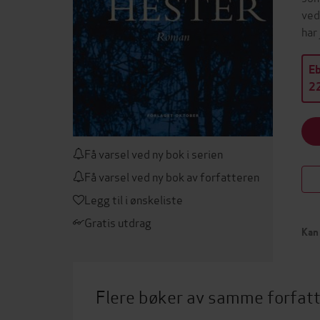
ved
har
E
22
Få varsel ved ny bok i serien
Få varsel ved ny bok av forfatteren
Legg til i ønskeliste
Gratis utdrag
Kan 
Flere bøker av samme forfat