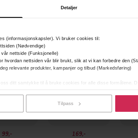
Detaljer
es (informasjonskapsler). Vi bruker cookies til:
Premium
Premi
ttsiden (Nødvendige)
 vår nettside (Funksjonelle)
r hvordan nettsiden vår blir brukt, slik at vi kan forbedre den (St
 deg relevante produkter, kampanjer og tilbud (Markedsføring)
 oss ditt samtykke til å bruke cookies for alle disse formålene. D
l ved å klikke på «Tilpass». Du kan når som helst trekke tilbake
Tilpass
99,-
169,-