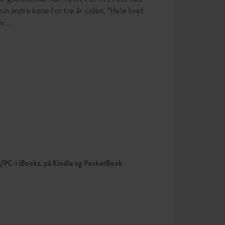
in andre kone for tre år siden. "Hele livet
t v…
c/PC, i iBooks, på Kindle og PocketBook