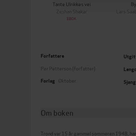
Tante Ulrikkes vei
By
Zeshan Shakar
Lars Saa
EBOK
Forfattere
Utgit
Per Petterson
(forfatter)
Leng
Oktober
Forlag
Sjang
Om boken
Trond var 15 år gammel sommeren 1948, ha