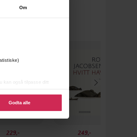
Om
um
atistiske)
u kan også tilpasse ditt
 eller endre ditt samtykke.
Godta alle
229,-
249,-