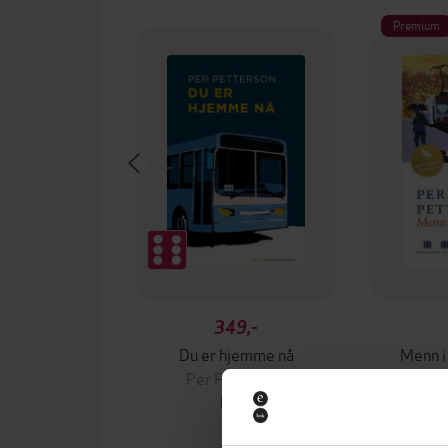
Premium
349,-
Du er hjemme nå
Menn i
Per Petterson
Per
EBOK