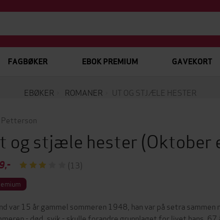
FAGBØKER
EBOK PREMIUM
GAVEKORT
EBØKER
ROMANER
UT OG STJÆLE HESTER
 Petterson
t og stjæle hester
(Oktober 
9,-
(13)
remium
nd var 15 år gammel sommeren 1948, han var på setra sammen m
meren - død, svik - skulle forandre grunnlaget for livet hans. 67 å