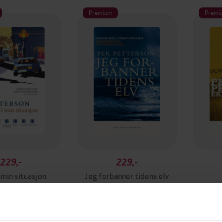
Premium
Premi
229,-
229,-
 min situasjon
Jeg forbanner tidens elv
 Petterson
Per Petterson
P
EBOK
EBOK