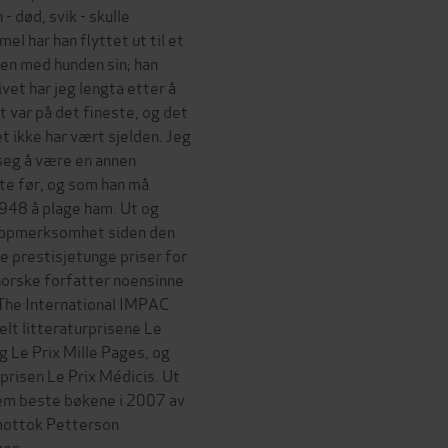
 død, svik - skulle
el har han flyttet ut til et
mmen med hunden sin; han
ivet har jeg lengta etter å
t var på det fineste, og det
et ikke har vært sjelden. Jeg
seg å være en annen
te før, og som han må
948 å plage ham. Ut og
 oppmerksomhet siden den
e prestisjetunge priser for
norske forfatter noensinne
 The International IMPAC
delt litteraturprisene Le
 Le Prix Mille Pages, og
 prisen Le Prix Médicis. Ut
 fem beste bøkene i 2007 av
mottok Petterson