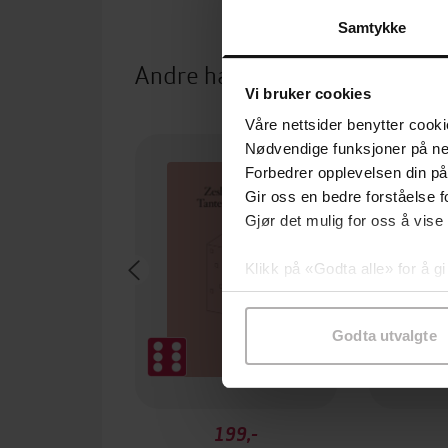
Samtykke
Andre har også kjøpt
Vi bruker cookies
Våre nettsider benytter cooki
Nødvendige funksjoner på ne
Forbedrer opplevelsen din på
Gir oss en bedre forståelse fo
Gjør det mulig for oss å vise
Klikk på «Godta alle» for å gi
samtykke til spesifikke formå
Godta utvalgte
199,-