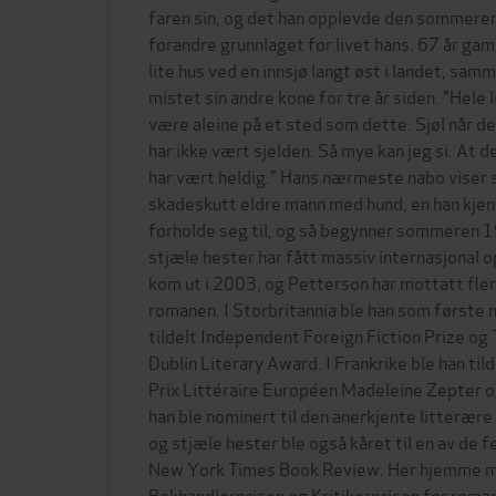
faren sin, og det han opplevde den sommeren -
forandre grunnlaget for livet hans. 67 år gamm
lite hus ved en innsjø langt øst i landet, sa
mistet sin andre kone for tre år siden. "Hele l
være aleine på et sted som dette. Sjøl når de
har ikke vært sjelden. Så mye kan jeg si. At d
har vært heldig." Hans nærmeste nabo viser 
skadeskutt eldre mann med hund, en han kjen
forholde seg til, og så begynner sommeren 1
stjæle hester har fått massiv internasjonal
kom ut i 2003, og Petterson har mottatt fler
romanen. I Storbritannia ble han som første 
tildelt Independent Foreign Fiction Prize og
Dublin Literary Award. I Frankrike ble han til
Prix Littéraire Européen Madeleine Zepter og
han ble nominert til den anerkjente litterære
og stjæle hester ble også kåret til en av de
New York Times Book Review. Her hjemme 