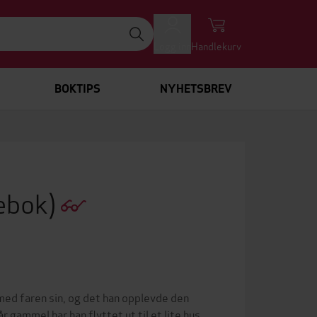
Logg inn
Handlekurv
BOKTIPS
NYHETSBREV
ebok)
ed faren sin, og det han opplevde den
r gammel har han flyttet ut til et lite hus