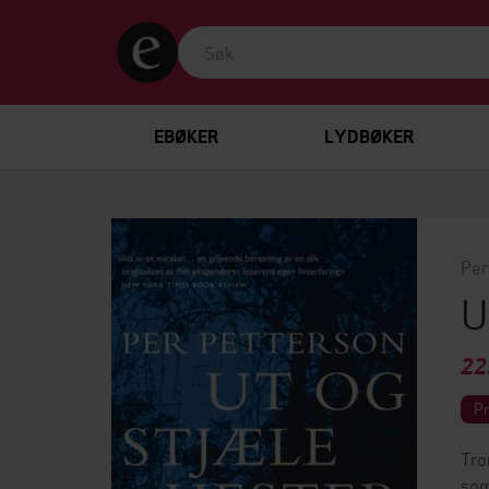
EBØKER
LYDBØKER
Per
U
22
P
Tro
som