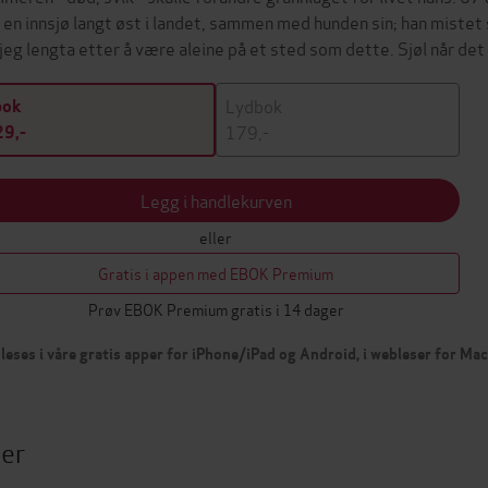
 en innsjø langt øst i landet, sammen med hunden sin; han mistet s
 jeg lengta etter å være aleine på et sted som dette. Sjøl når de
Lydbok
bok
179,-
9,-
Legg i handlekurven
eller
Gratis i appen med EBOK Premium
Prøv EBOK Premium gratis i 14 dager
leses i våre gratis apper for iPhone/iPad og Android, i webleser for Ma
ter