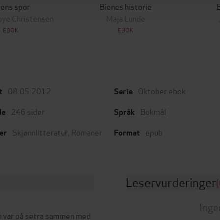
ens spor
Bienes historie
E
bye Christensen
Maja Lunde
EBOK
EBOK
08.05.2012
Oktober ebok
t
Serie
246
sider
Bokmål
de
Språk
Skjønnlitteratur
,
Romaner
epub
er
Format
Leservurderinger
(
Inge
n var på setra sammen med