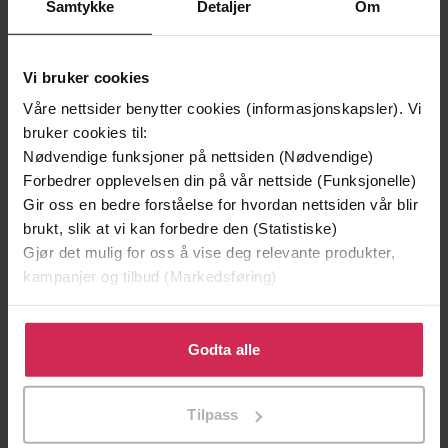
Samtykke
Detaljer
Om
Vi bruker cookies
Våre nettsider benytter cookies (informasjonskapsler). Vi
bruker cookies til:
Nødvendige funksjoner på nettsiden (Nødvendige)
Forbedrer opplevelsen din på vår nettside (Funksjonelle)
Gir oss en bedre forståelse for hvordan nettsiden vår blir
129,-
129,-
brukt, slik at vi kan forbedre den (Statistiske)
Minnesota
Utskudd
Gjør det mulig for oss å vise deg relevante produkter,
Jo Nesbø
Jørn Lier Horst
kampanjer og tilbud (Markedsføring)
EBOK
EBOK
Klikk på «Godta alle» for å gi oss ditt samtykke til å
bruke cookies for alle disse formålene. Du kan også
Godta alle
tilpasse ditt samtykke til spesifikke formål ved å klikke
på «Tilpass». Du kan når som helst trekke tilbake eller
Portsmouth Book 1
Undertittel
Tilpass
endre ditt samtykke.
Julia Bryant
(forfatter)
Forfattere