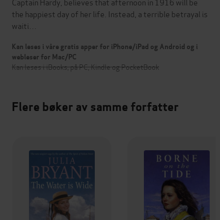
Captain Hardy, believes that afternoon in 1916 will be
the happiest day of her life. Instead, a terrible betrayal is
waiti…
Kan leses i våre gratis apper for iPhone/iPad og Android og i
webleser for Mac/PC
Kan leses i iBooks, på PC, Kindle og PocketBook
Flere bøker av samme forfatter