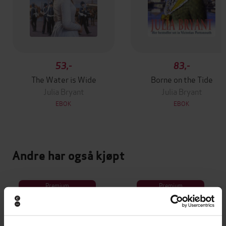
53,-
83,-
The Water is Wide
Borne on the Tide
Julia Bryant
Julia Bryant
EBOK
EBOK
Andre har også kjøpt
Premium
Premium
Vinner av Rivertonprisen
Første gang på tilbud