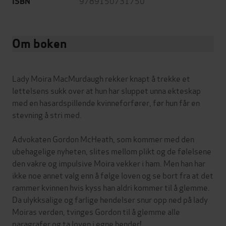
9789150731750
ISBN
Om boken
Lady Moira MacMurdaugh rekker knapt å trekke et
lettelsens sukk over at hun har sluppet unna ekteskap
med en hasardspillende kvinneforfører, før hun får en
stevning å stri med.
Advokaten Gordon McHeath, som kommer med den
ubehagelige nyheten, slites mellom plikt og de følelsene
den vakre og impulsive Moira vekker i ham. Men han har
ikke noe annet valg enn å følge loven og se bort fra at det
rammer kvinnen hvis kyss han aldri kommer til å glemme.
Da ulykksalige og farlige hendelser snur opp ned på lady
Moiras verden, tvinges Gordon til å glemme alle
paragrafer og ta loven i egne hender!