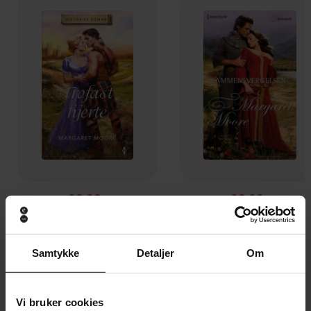
99,90,-
89,90,-
Trofast hjerte
Sammensvergelsen
Margaret Moore
Margaret Moore
EBOK
EBOK
Samtykke
Detaljer
Om
Vi bruker cookies