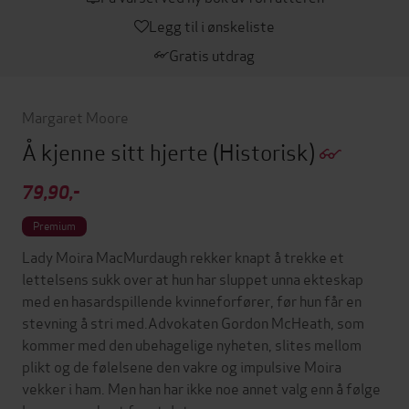
Legg til i ønskeliste
Gratis utdrag
Margaret Moore
Å kjenne sitt hjerte
(Historisk)
79,90,-
Premium
Lady Moira MacMurdaugh rekker knapt å trekke et
lettelsens sukk over at hun har sluppet unna ekteskap
med en hasardspillende kvinneforfører, før hun får en
stevning å stri med.Advokaten Gordon McHeath, som
kommer med den ubehagelige nyheten, slites mellom
plikt og de følelsene den vakre og impulsive Moira
vekker i ham. Men han har ikke noe annet valg enn å følge