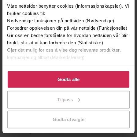
Andre har også kjøpt
Våre nettsider benytter cookies (informasjonskapsler). Vi
bruker cookies til:
Nødvendige funksjoner på nettsiden (Nødvendige)
Premium
Første gang på tilbud
Forbedrer opplevelsen din på vår nettside (Funksjonelle)
Vi anbefaler
Gir oss en bedre forståelse for hvordan nettsiden vår blir
brukt, slik at vi kan forbedre den (Statistiske)
Gjør det mulig for oss å vise deg relevante produkter,
kampanjer og tilbud (Markedsføring)
Klikk på «Godta alle» for å gi oss ditt samtykke til å
bruke cookies for alle disse formålene. Du kan også
Godta alle
tilpasse ditt samtykke til spesifikke formål ved å klikke
på «Tilpass». Du kan når som helst trekke tilbake eller
Tilpass
endre ditt samtykke.
79,-
109,-
Godta utvalgte
En lykkelig familie
Mysteriet på Capri
Stian Hjelvin Andersen
Anders De la Motte