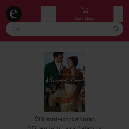
Logg inn
Handlekurv
Meny
Få varsel ved ny bok i serien
Få varsel ved ny bok av forfatteren