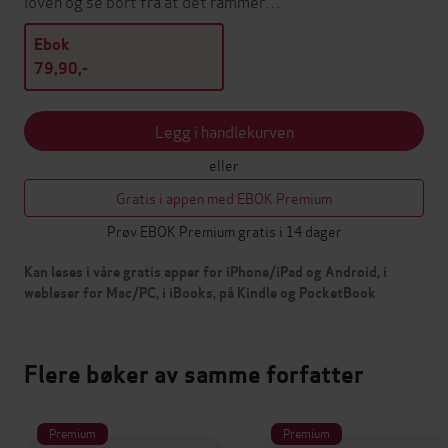
loven og se bort fra at det rammer…
Ebok
79,90,-
Legg i handlekurven
eller
Gratis i appen med EBOK Premium
Prøv EBOK Premium gratis i 14 dager
Kan leses i våre gratis apper for iPhone/iPad og Android, i
webleser for Mac/PC, i iBooks, på Kindle og PocketBook
Flere bøker av samme forfatter
Premium
Premium