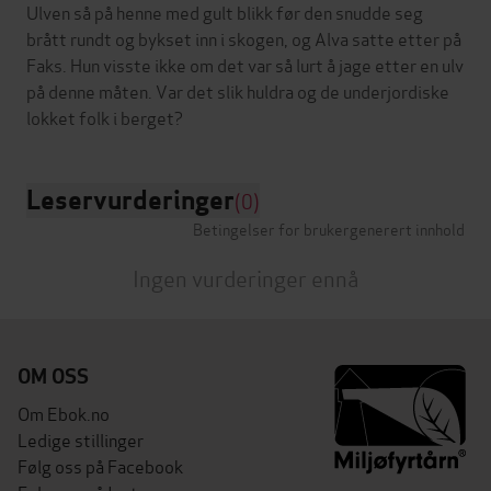
Ulven så på henne med gult blikk før den snudde seg
brått rundt og bykset inn i skogen, og Alva satte etter på
Faks. Hun visste ikke om det var så lurt å jage etter en ulv
på denne måten. Var det slik huldra og de underjordiske
Leservurderinger
(0)
Betingelser for brukergenerert innhold
Ingen vurderinger ennå
OM OSS
Om Ebok.no
Ledige stillinger
Følg oss på Facebook