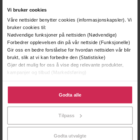
Vi bruker cookies
Andre har også kjøpt
Våre nettsider benytter cookies (informasjonskapsler). Vi
bruker cookies til:
Premium
Premium
Nødvendige funksjoner på nettsiden (Nødvendige)
Vinner av Rivertonprisen
Forbedrer opplevelsen din på vår nettside (Funksjonelle)
Gir oss en bedre forståelse for hvordan nettsiden vår blir
brukt, slik at vi kan forbedre den (Statistiske)
Gjør det mulig for oss å vise deg relevante produkter,
kampanjer og tilbud (Markedsføring)
Klikk på «Godta alle» for å gi oss ditt samtykke til å
bruke cookies for alle disse formålene. Du kan også
Godta alle
tilpasse ditt samtykke til spesifikke formål ved å klikke
på «Tilpass». Du kan når som helst trekke tilbake eller
Tilpass
endre ditt samtykke.
199,-
349,-
Minnesota
Utskudd
Godta utvalgte