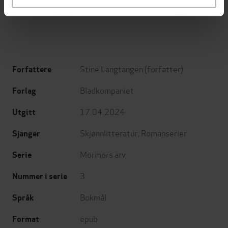
Jo Nesbø
Jørn Lier Horst
EBOK
EBOK
Stine Langtangen
(forfatter)
Forfattere
Bladkompaniet
Forlag
17.04.2024
Utgitt
Skjønnlitteratur
,
Romanserier
Sjanger
Mormors arv
Serie
3
Nummer i serie
Bokmål
Språk
epub
Format