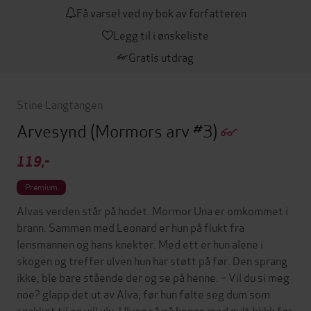
Få varsel ved ny bok av forfatteren
Legg til i ønskeliste
Gratis utdrag
Stine Langtangen
Arvesynd
(Mormors arv #3)
119,-
Premium
Alvas verden står på hodet. Mormor Una er omkommet i
brann. Sammen med Leonard er hun på flukt fra
lensmannen og hans knekter. Med ett er hun alene i
skogen og treffer ulven hun har støtt på før. Den sprang
ikke, ble bare stående der og se på henne. – Vil du si meg
noe? glapp det ut av Alva, før hun følte seg dum som
snakket til en vill ulv. Ulven så på henne med gult blikk før