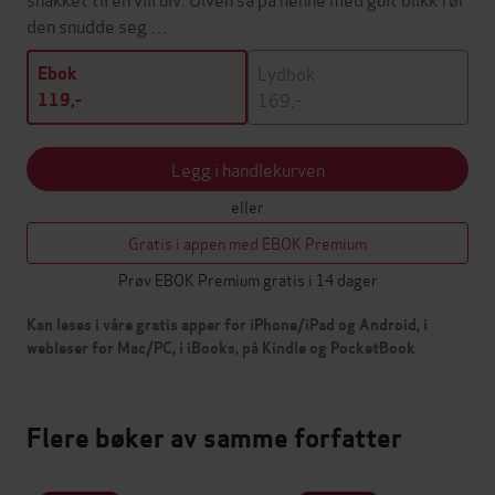
den snudde seg …
Lydbok
Ebok
169,-
119,-
Legg i handlekurven
eller
Gratis i appen med EBOK Premium
Prøv EBOK Premium gratis i 14 dager
Kan leses i våre gratis apper for iPhone/iPad og Android, i
webleser for Mac/PC, i iBooks, på Kindle og PocketBook
Flere bøker av samme forfatter