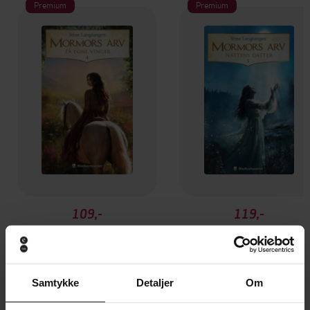
Premium
Premium
109,-
119,-
På egne vinger
Nattens datter
Stine Langtangen
Stine Langtangen
EBOK
EBOK
Samtykke
Detaljer
Om