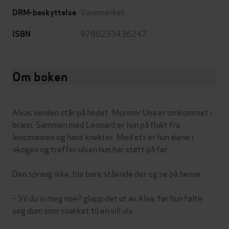
Vannmerket
DRM-beskyttelse
9788233436247
ISBN
Om boken
Alvas verden står på hodet. Mormor Una er omkommet i
brann. Sammen med Leonard er hun på flukt fra
lensmannen og hans knekter. Med ett er hun alene i
skogen og treffer ulven hun har støtt på før.
Den sprang ikke, ble bare stående der og se på henne.
– Vil du si meg noe? glapp det ut av Alva, før hun følte
seg dum som snakket til en vill ulv.