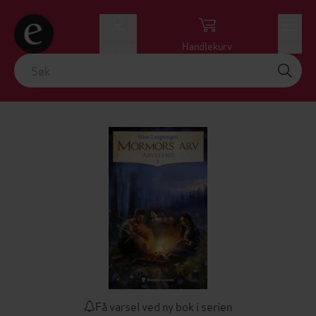
Logg inn
Handlekurv
Meny
Få varsel ved ny bok i serien