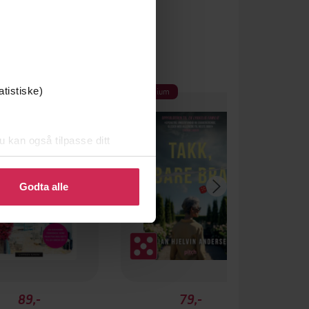
Premium
atistiske)
u kan også tilpasse ditt
 eller endre ditt samtykke.
Godta alle
89,-
79,-