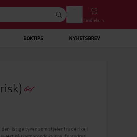
Logg inn
Handlekurv
BOKTIPS
NYHETSBREV
risk)
en listige tyven som stjeler fra de rike i
en svært så sjarmerende kvinne, forandres