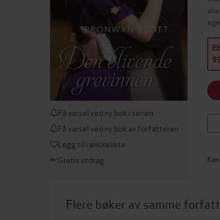
all
ege
E
99
Få varsel ved ny bok i serien
Få varsel ved ny bok av forfatteren
Legg til i ønskeliste
Gratis utdrag
Kan 
Flere bøker av samme forfat