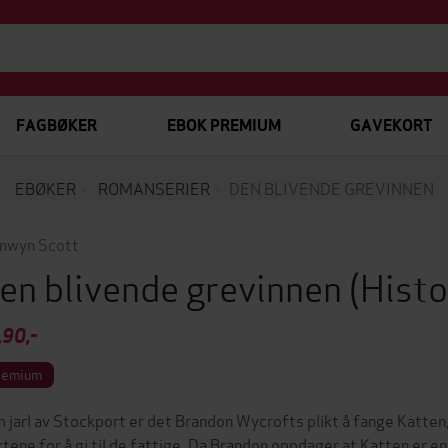
FAGBØKER
EBOK PREMIUM
GAVEKORT
EBØKER
ROMANSERIER
DEN BLIVENDE GREVINNEN
nwyn Scott
en blivende grevinnen
(Histo
,90,-
remium
 jarl av Stockport er det Brandon Wycrofts plikt å fange Katten, d
ktene for å gi til de fattige. Da Brandon oppdager at Katten er 