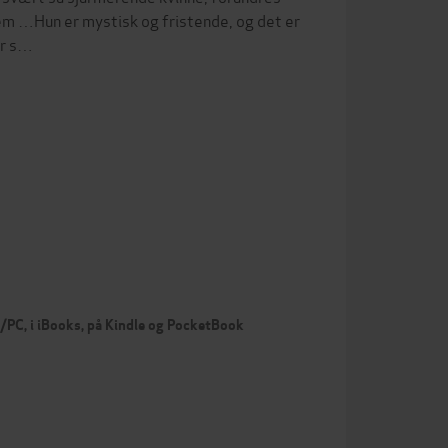
vem …Hun er mystisk og fristende, og det er
er s…
c/PC, i iBooks, på Kindle og PocketBook