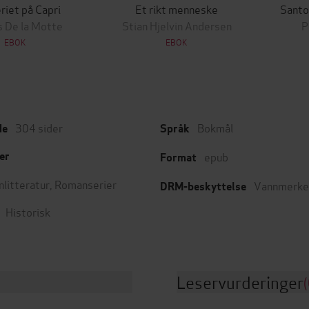
iet på Capri
Et rikt menneske
Santo
 De la Motte
Stian Hjelvin Andersen
P
EBOK
EBOK
304
sider
Bokmål
de
Språk
epub
er
Format
nlitteratur
,
Romanserier
Vannmerke
DRM-beskyttelse
Historisk
Leservurderinger
(