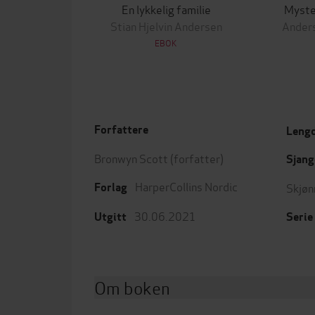
En lykkelig familie
Myster
Stian Hjelvin Andersen
Anders
EBOK
Forfattere
Leng
Bronwyn Scott
(forfatter)
Sjang
HarperCollins Nordic
Skjøn
Forlag
30.06.2021
Utgitt
Serie
Om boken