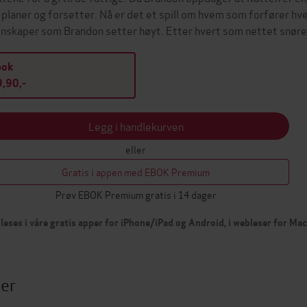
e planer og forsetter. Nå er det et spill om hvem som forfører h
nskaper som Brandon setter høyt. Etter hvert som nettet snør
bok
,90,-
Legg i handlekurven
eller
Gratis i appen med EBOK Premium
Prøv EBOK Premium gratis i 14 dager
leses i våre gratis apper for iPhone/iPad og Android, i webleser for Ma
ter