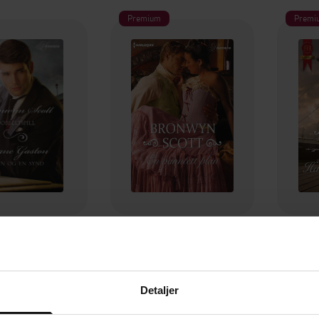
Premium
Premi
99,-
79,90,-
Dobbeltspill / Tusen og en synd
En vanntett plan
Ha
nwyn Scott
Bronwyn Scott
B
EBOK
EBOK
Detaljer