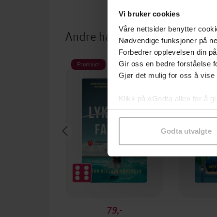
Vi bruker cookies
Våre nettsider benytter cooki
Andre har også kjøpt
Nødvendige funksjoner på ne
Forbedrer opplevelsen din på
Premium
Første gan
Gir oss en bedre forståelse fo
Vi anb
Gjør det mulig for oss å vise
Klikk på «Godta alle» for å gi
samtykke til spesifikke formå
Godta utvalgte
79,-