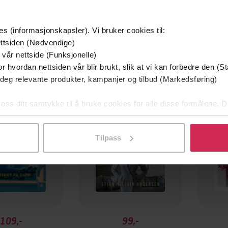
es (informasjonskapsler). Vi bruker cookies til:
ttsiden (Nødvendige)
 vår nettside (Funksjonelle)
g på tilbud
Premium
r hvordan nettsiden vår blir brukt, slik at vi kan forbedre den (St
efaler
 deg relevante produkter, kampanjer og tilbud (Markedsføring)
 oss ditt samtykke til å bruke cookies for alle disse formålene. D
l ved å klikke på «Tilpass». Du kan når som helst trekke tilbake
Tilpass
109,-
99,-