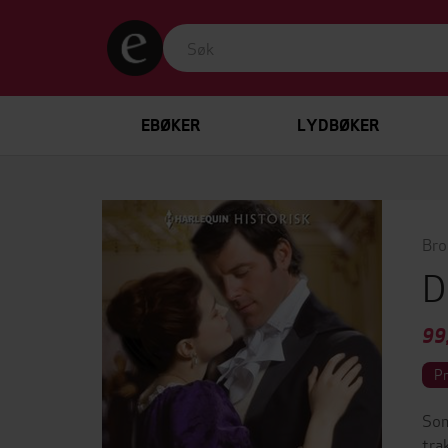
EBØKER
LYDBØKER
Bro
D
99
P
Som
tra