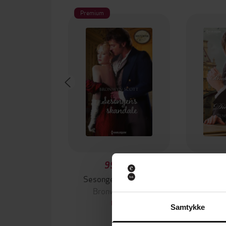
Premium
99,90,-
Sesongens skandale
Bronwyn Scott
Bro
EBOK
Samtykke