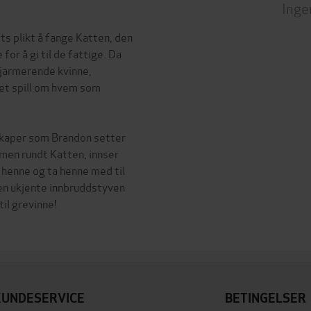
Inge
s plikt å fange Katten, den
 for å gi til de fattige. Da
sjarmerende kvinne,
 et spill om hvem som
skaper som Brandon setter
men rundt Katten, innser
e henne og ta henne med til
en ukjente innbruddstyven
til grevinne!
KUNDESERVICE
BETINGELSER