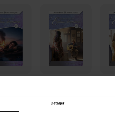
119,-
119,-
sang til deg
Åpen himmel
or Rafaelsen
Ellinor Rafaelsen
El
EBOK
EBOK
Detaljer