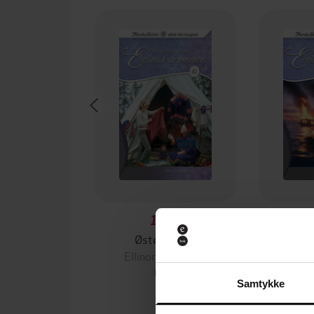
119,-
Østenfor sol
Min 
Ellinor Rafaelsen
Ellin
EBOK
Samtykke