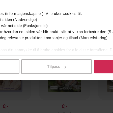
es (informasjonskapsler). Vi bruker cookies til:
ttsiden (Nødvendige)
 vår nettside (Funksjonelle)
r hvordan nettsiden vår blir brukt, slik at vi kan forbedre den (St
 deg relevante produkter, kampanjer og tilbud (Markedsføring)
 oss ditt samtykke til å bruke cookies for alle disse formålene. D
l ved å klikke på «Tilpass». Du kan når som helst trekke tilbake
Tilpass
0,-
0,-
ngende grunn
Seljefløyten