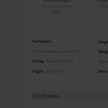
Elisabeth Hammer
Ellin
EBOK
Forfattere
Leng
Ellinor Rafaelsen
(forfatter)
Sjang
Cappelen Damm
Skjøn
Forlag
31.08.2012
Utgitt
Serie
Om boken