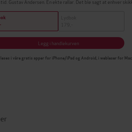
stid. Gustav Andersen. En ekte rallar. Det ble sagt at enhver ski
Lydbok
bok
179,-
-
Legg i handlekurven
leses i våre gratis apper for iPhone/iPad og Android, i webleser for Ma
ter