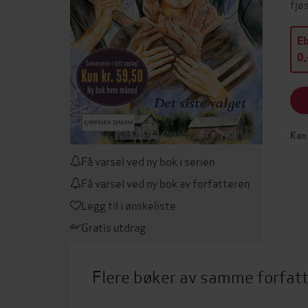
fjø
E
0,
Kan 
Få varsel ved ny bok i serien
Få varsel ved ny bok av forfatteren
Legg til i ønskeliste
Gratis utdrag
Flere bøker av samme forfat