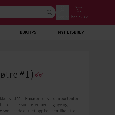
Logg inn
Handlekurv
BOKTIPS
NYHETSBREV
døtre #1)
akken ved Mo i Rana; om en verden bortenfor
etableres, noe som fører med seg nye og
de som hadde dukket opp hos dem like etter