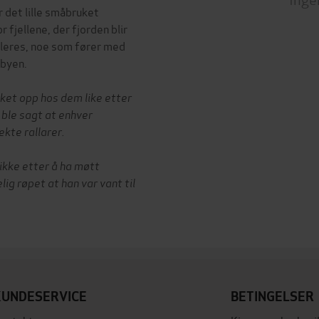
 det lille småbruket
fjellene, der fjorden blir
ableres, noe som fører med
 byen.
et opp hos dem like etter
 ble sagt at enhver
ekte rallarer.
 ikke etter å ha møtt
ig røpet at han var vant til
KUNDESERVICE
BETINGELSER