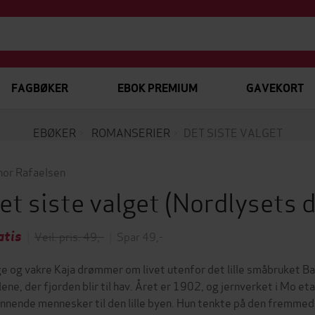
FAGBØKER
EBOK PREMIUM
GAVEKORT
EBØKER
ROMANSERIER
DET SISTE VALGET
inor Rafaelsen
et siste valget
(Nordlysets 
atis
|
Veil. pris: 49,-
|
Spar 49,-
e og vakre Kaja drømmer om livet utenfor det lille småbruket B
llene, der fjorden blir til hav. Året er 1902, og jernverket i Mo 
nnende mennesker til den lille byen. Hun tenkte på den fremme