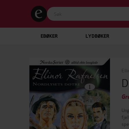
EBØKER
LYDBØKER
Ell
D
Gr
Ung
fje
spe