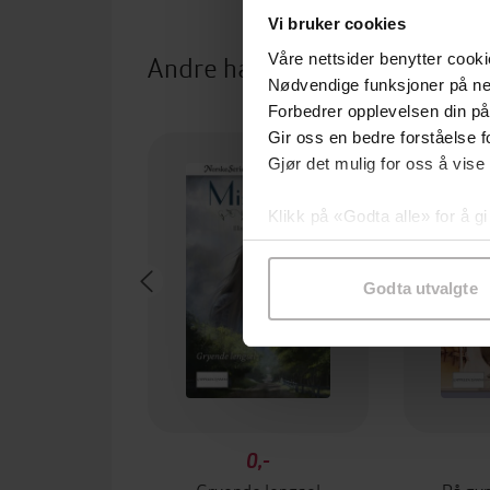
Vi bruker cookies
Andre har også kjøpt
Våre nettsider benytter cooki
Nødvendige funksjoner på ne
Forbedrer opplevelsen din på
Gir oss en bedre forståelse fo
Gjør det mulig for oss å vise
Klikk på «Godta alle» for å gi
samtykke til spesifikke formå
Godta utvalgte
0,-
Gryende lengsel
På gy