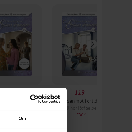
119,-
119,-
En ny tid
Reisen mot fortiden
linor Rafaelsen
Ellinor Rafaelsen
EBOK
EBOK
Om