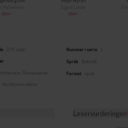
or Rafaelsen
Sigrid Lunde
El
EBOK
EBOK
275
sider
1
de
Nummer i serie
Bokmål
er
Språk
nlitteratur
,
Romanserier
epub
Format
Nordlysets døtre
Leservurderinger
(
Inge