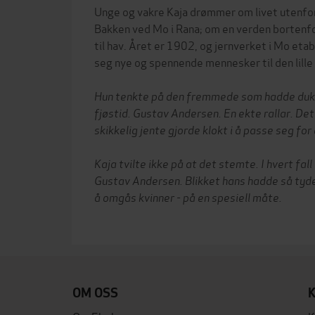
Unge og vakre Kaja drømmer om livet utenfor
Bakken ved Mo i Rana; om en verden bortenfor 
til hav. Året er 1902, og jernverket i Mo et
seg nye og spennende mennesker til den lille
Hun tenkte på den fremmede som hadde dukk
fjøstid. Gustav Andersen. En ekte rallar. Det
skikkelig jente gjorde klokt i å passe seg for 
Kaja tvilte ikke på at det stemte. I hvert fall
Gustav Andersen. Blikket hans hadde så tydel
å omgås kvinner - på en spesiell måte.
OM OSS