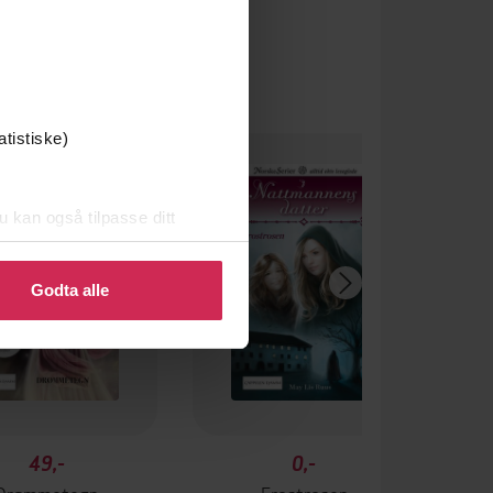
atistiske)
u kan også tilpasse ditt
 eller endre ditt samtykke.
Godta alle
49,-
0,-
Drømmetegn
Frostrosen