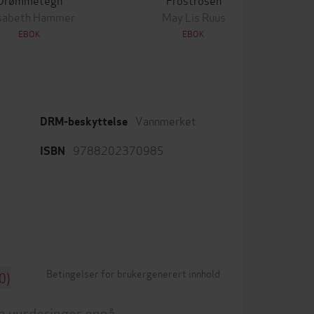
isabeth Hammer
May Lis Ruus
EBOK
EBOK
Vannmerket
DRM-beskyttelse
9788202370985
ISBN
Betingelser for brukergenerert innhold
0)
n vurderinger ennå