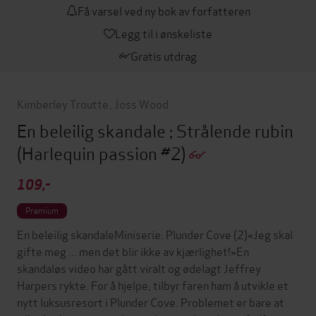
Få varsel ved ny bok av forfatteren
Legg til i ønskeliste
Gratis utdrag
Kimberley Troutte
,
Joss Wood
En beleilig skandale ; Strålende rubin
(Harlequin passion #2)
109,-
Premium
En beleilig skandaleMiniserie: Plunder Cove (2)«Jeg skal
gifte meg ... men det blir ikke av kjærlighet!»En
skandaløs video har gått viralt og ødelagt Jeffrey
Harpers rykte. For å hjelpe, tilbyr faren ham å utvikle et
nytt luksusresort i Plunder Cove. Problemet er bare at