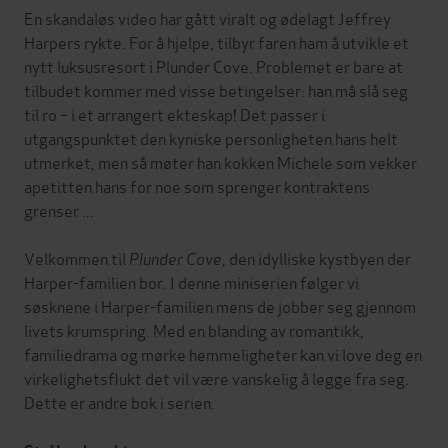
En skandaløs video har gått viralt og ødelagt Jeffrey
Harpers rykte. For å hjelpe, tilbyr faren ham å utvikle et
nytt luksusresort i Plunder Cove. Problemet er bare at
tilbudet kommer med visse betingelser: han må slå seg
til ro – i et arrangert ekteskap! Det passer i
utgangspunktet den kyniske personligheten hans helt
utmerket, men så møter han kokken Michele som vekker
apetitten hans for noe som sprenger kontraktens
grenser ...
Velkommen til
Plunder Cove
, den idylliske kystbyen der
Harper-familien bor. I denne miniserien følger vi
søsknene i Harper-familien mens de jobber seg gjennom
livets krumspring. Med en blanding av romantikk,
familiedrama og mørke hemmeligheter kan vi love deg en
virkelighetsflukt det vil være vanskelig å legge fra seg.
Dette er andre bok i serien.