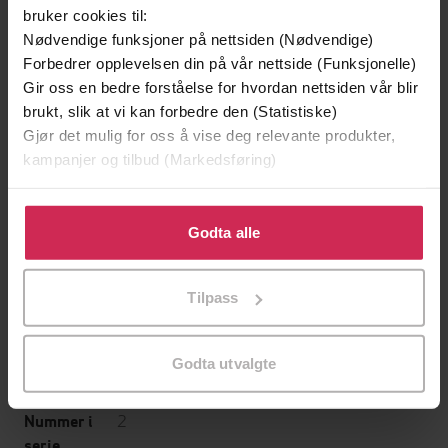
En lykkelig familie
Santorinis hemmelighet
bruker cookies til:
Stian Hjelvin Andersen
Patricia Wilson
Nødvendige funksjoner på nettsiden (Nødvendige)
EBOK
EBOK
Forbedrer opplevelsen din på vår nettside (Funksjonelle)
Gir oss en bedre forståelse for hvordan nettsiden vår blir
brukt, slik at vi kan forbedre den (Statistiske)
Gjør det mulig for oss å vise deg relevante produkter,
kampanjer og tilbud (Markedsføring)
Kimberley Troutte
(forfatter),
Joss Wood
Forfattere
(forfatter),
Mone Kelly
(oversetter),
Kirsti
Klikk på «Godta alle» for å gi oss ditt samtykke til å
J. Myro
(oversetter)
bruke cookies for alle disse formålene. Du kan også
Godta alle
Harlequin
Forlag
tilpasse ditt samtykke til spesifikke formål ved å klikke
på «Tilpass». Du kan når som helst trekke tilbake eller
30.06.2025
Utgitt
Tilpass
endre ditt samtykke.
Skjønnlitteratur
,
Romanserier
Sjanger
Godta utvalgte
Harlequin passion
Serie
2
Nummer i
serie