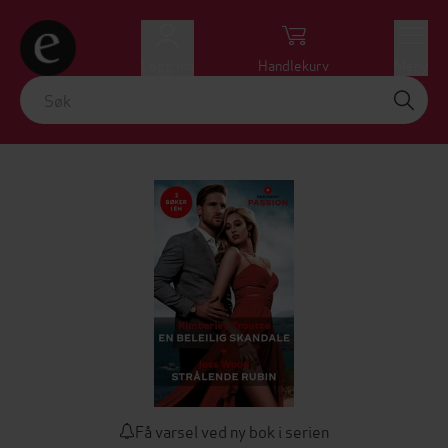
Logg inn
Handlekurv
Meny
Få varsel ved ny bok i serien