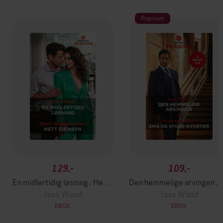
Premium
129,-
109,-
En midlertidig løsning ; Hett gjensyn
Den hemmelige arvin
Joss Wood
Joss Wood
EBOK
EBOK