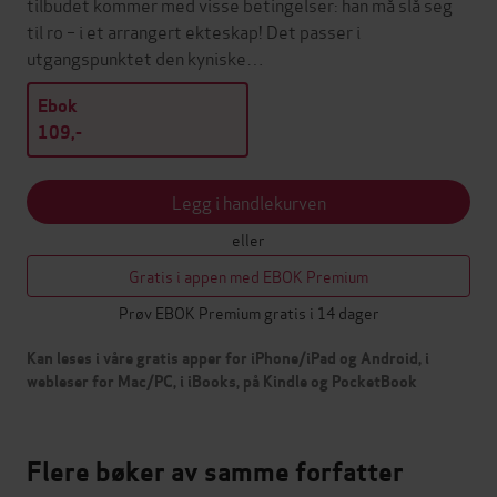
tilbudet kommer med visse betingelser: han må slå seg
til ro – i et arrangert ekteskap! Det passer i
utgangspunktet den kyniske…
Ebok
109,-
Legg i handlekurven
eller
Gratis i appen med EBOK Premium
Prøv EBOK Premium gratis i 14 dager
Kan leses i våre gratis apper for iPhone/iPad og Android, i
webleser for Mac/PC, i iBooks, på Kindle og PocketBook
Flere bøker av samme forfatter