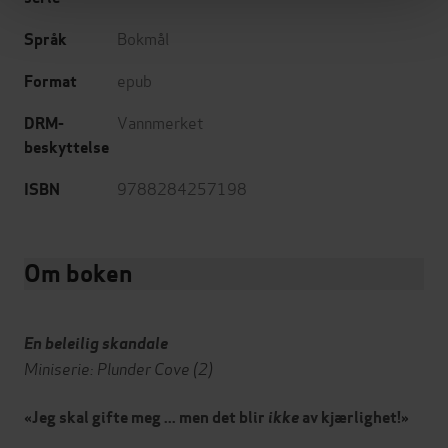
Bokmål
Språk
epub
Format
Vannmerket
DRM-
beskyttelse
9788284257198
ISBN
Om boken
En beleilig skandale
Miniserie: Plunder Cove (2)
«Jeg skal gifte meg ... men det blir
ikke
av kjærlighet!»