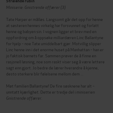
Strålende rubin
Miniserie: Gnistrende affærer (3)
Tate Harper er målløs. Langsomt går det opp for henne
at søsteren hennes virkelig har forsvunnet og forlatt
henne og babyen sin. I vognen ligger et brev med en
oppfordring om å oppsøke milliardæren Linc Ballantyne
for hjelp – noe Tate umiddelbart gjør. Motvillig slipper
Linc henne inn i det enorme huset på Manhattan – han er
jo faktisk barnets far. Sammen prøver de å finne en
rasjonell løsning, noe som raskt viser seg å være lettere
sagt enn gjort. Jo bedre de lærer hverandre å kjenne,
desto sterkere blir følelsene mellom dem ...
Møt familien Ballantyne! De fire søsknene har alt –
unntatt kjærlighet. Dette er tredje del i miniserien
Gnistrende affærer.