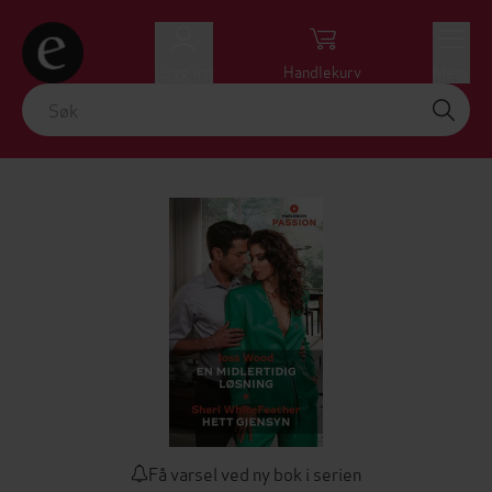
Logg inn
Handlekurv
Meny
Få varsel ved ny bok i serien