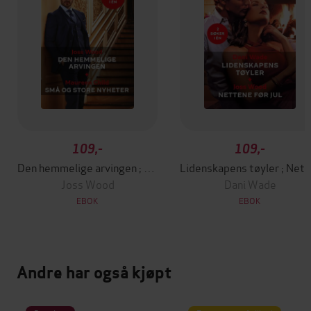
109,-
109,-
Den hemmelige arvingen ; Små og store nyheter
Lidenskapens tøyler 
Joss Wood
Dani Wade
EBOK
EBOK
Andre har også kjøpt