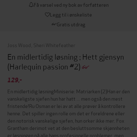
Få varsel ved ny bok av forfatteren
Legg til i ønskeliste
Gratis utdrag
Joss Wood
,
Sheri Whitefeather
En midlertidig løsning ; Hett gjensyn
(Harlequin passion #2)
129,-
En midlertidig løsningMiniserie: Matriarken (2)Han er den
vanskeligste sjefen hun har hatt ... men også den mest
fristende!Ru Osman er lei av at alle prøver å kontrollere
henne. Det spiller ingen rolle om det er foreldrene eller
den notorisk vanskelige sjefen, hun orker ikke mer. Fox
Grantham derimot vet at den besluttsomme skjønnheten
er løsningen på alle hans profesjonelle problemer, men