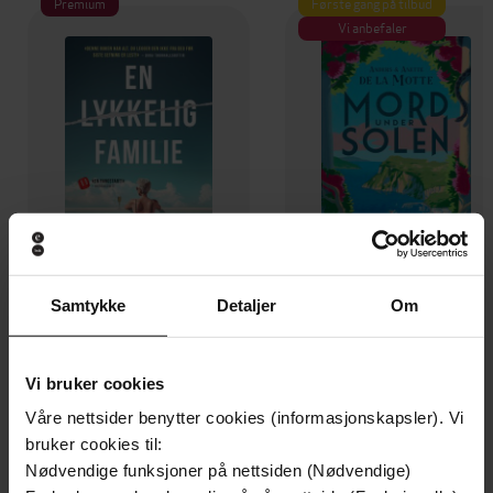
Premium
Første gang på tilbud
Vi anbefaler
Samtykke
Detaljer
Om
79,-
109,-
En lykkelig familie
Mysteriet på Capri
Vi bruker cookies
Stian Hjelvin Andersen
Anders De la Motte
EBOK
EBOK
Våre nettsider benytter cookies (informasjonskapsler). Vi
bruker cookies til:
Nødvendige funksjoner på nettsiden (Nødvendige)