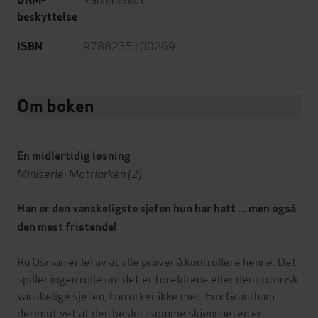
beskyttelse
9788235100269
ISBN
Om boken
En midlertidig løsning
Miniserie: Matriarken (2)
Han er den vanskeligste sjefen hun har hatt ... men også
den mest fristende!
Ru Osman er lei av at alle prøver å kontrollere henne. Det
spiller ingen rolle om det er foreldrene eller den notorisk
vanskelige sjefen, hun orker ikke mer. Fox Grantham
derimot vet at den besluttsomme skjønnheten er