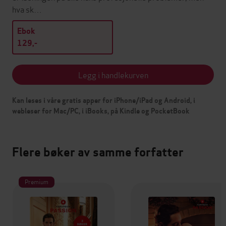
hva sk…
Ebok
129,-
Legg i handlekurven
Kan leses i våre gratis apper for iPhone/iPad og Android, i
webleser for Mac/PC, i iBooks, på Kindle og PocketBook
Flere bøker av samme forfatter
Premium