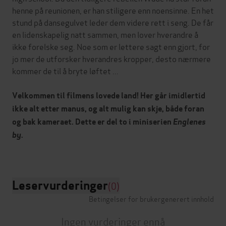
henne på reunionen, er han stiligere enn noensinne. En het
stund på dansegulvet leder dem videre rett i seng. De får
en lidenskapelig natt sammen, men lover hverandre å
ikke forelske seg. Noe som er lettere sagt enn gjort, for
jo mer de utforsker hverandres kropper, desto nærmere
kommer de til å bryte løftet ...
Velkommen til filmens lovede land! Her går imidlertid
ikke alt etter manus, og alt mulig kan skje, både foran
og bak kameraet. Dette er del to i miniserien
Englenes
by
.
Leservurderinger
(0)
Betingelser for brukergenerert innhold
Ingen vurderinger ennå