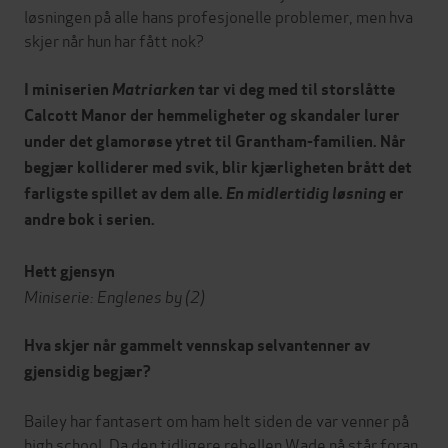
løsningen på alle hans profesjonelle problemer, men hva
skjer når hun har fått nok?
I miniserien
Matriarken
tar vi deg med til storslåtte
Calcott Manor der hemmeligheter og skandaler lurer
under det glamorøse ytret til Grantham-familien. Når
begjær kolliderer med svik, blir kjærligheten brått det
farligste spillet av dem alle.
En midlertidig løsning
er
andre bok i serien.
Hett gjensyn
Miniserie: Englenes by (2)
Hva skjer når gammelt vennskap selvantenner av
gjensidig begjær?
Bailey har fantasert om ham helt siden de var venner på
high school. Da den tidligere rebellen Wade nå står foran