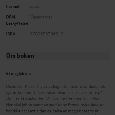
epub
Format
Vannmerket
DRM-
beskyttelse
9789150736243
ISBN
Om boken
Et magisk ord
Da doktor Kieran Flynn, velsignet med en stor dose irsk
sjarm, kommer til sykehuset hvor han skal vikariere på
akutten i to måneder, får han seg flere overraskelser.
Han skal jobbe sammen med Abby Brown, sykepleieren
han ikke har sett siden de delte en magisk natt to år