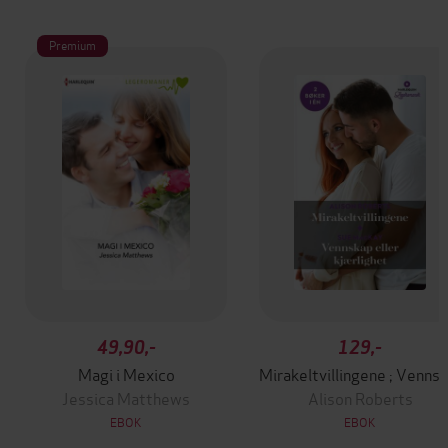
Premium
49,90,-
129,-
Magi i Mexico
Mirakeltvillingene ; Ve
Jessica Matthews
Alison Roberts
EBOK
EBOK