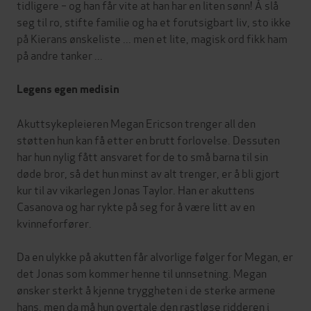
tidligere – og han får vite at han har en liten sønn! Å slå
seg til ro, stifte familie og ha et forutsigbart liv, sto ikke
på Kierans ønskeliste ... men et lite, magisk ord fikk ham
på andre tanker ...
Legens egen medisin
Akuttsykepleieren Megan Ericson trenger all den
støtten hun kan få etter en brutt forlovelse. Dessuten
har hun nylig fått ansvaret for de to små barna til sin
døde bror, så det hun minst av alt trenger, er å bli gjort
kur til av vikarlegen Jonas Taylor. Han er akuttens
Casanova og har rykte på seg for å være litt av en
kvinneforfører.
Da en ulykke på akutten får alvorlige følger for Megan, er
det Jonas som kommer henne til unnsetning. Megan
ønsker sterkt å kjenne tryggheten i de sterke armene
hans, men da må hun overtale den rastløse ridderen i