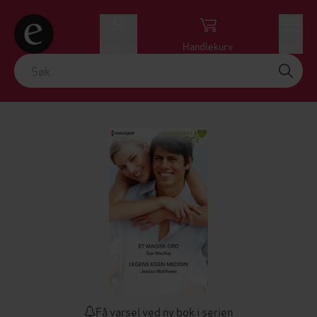
Logg inn
Handlekurv
Meny
Få varsel ved ny bok i serien