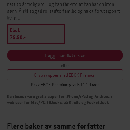
natt to år tidligere – og han får vite at han har en liten
sønn! Å slå seg til ro, stifte familie og ha et forutsigbart
liv, s…
Ebok
79,90,-
Legg i handlekurven
eller
Gratis i appen med EBOK Premium
Prøv EBOK Premium gratis i 14 dager
Kan leses i våre gratis apper for iPhone/iPad og Android, i
webleser for Mac/PC, i iBooks, på Kindle og PocketBook
Flere bøker av samme forfatter