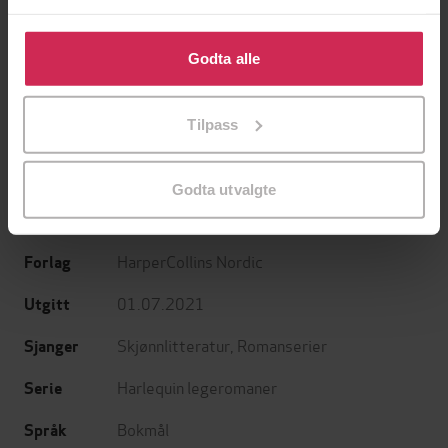
En lykkelig familie
Mysteriet på Capri
Klikk på «Godta alle» for å gi oss ditt samtykke til å
Stian Hjelvin Andersen
Anders De la Motte
bruke cookies for alle disse formålene. Du kan også
Godta alle
EBOK
EBOK
tilpasse ditt samtykke til spesifikke formål ved å klikke
på «Tilpass». Du kan når som helst trekke tilbake eller
Tilpass
endre ditt samtykke.
Sue MacKay
(forfatter),
Jessica Matthews
Forfattere
Godta utvalgte
(forfatter),
Pippi Borge Steen
(oversetter),
Kari Helene Bergsjø
(oversetter)
HarperCollins Nordic
Forlag
01.07.2021
Utgitt
Skjønnlitteratur
,
Romanserier
Sjanger
Harlequin legeromaner
Serie
Bokmål
Språk