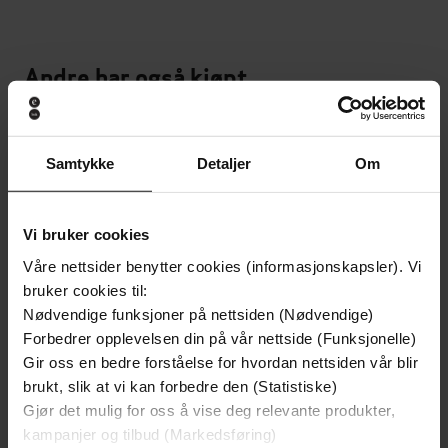
Andre har også kjøpt
Premium
Første gang på tilbud
Vi anbefaler
Samtykke
Detaljer
Om
Vi bruker cookies
Våre nettsider benytter cookies (informasjonskapsler). Vi
bruker cookies til:
Nødvendige funksjoner på nettsiden (Nødvendige)
Forbedrer opplevelsen din på vår nettside (Funksjonelle)
Gir oss en bedre forståelse for hvordan nettsiden vår blir
brukt, slik at vi kan forbedre den (Statistiske)
Gjør det mulig for oss å vise deg relevante produkter,
kampanjer og tilbud (Markedsføring)
79,-
109,-