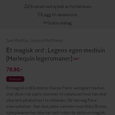
Få varsel ved ny bok av forfatteren
Legg til i ønskeliste
Gratis utdrag
Sue MacKay
,
Jessica Matthews
Et magisk ord ; Legens egen medisin
(Harlequin legeromaner)
79,90,-
Premium
Et magisk ordDa doktor Kieran Flynn, velsignet med en
stor dose irsk sjarm, kommer til sykehuset hvor han skal
vikariere på akutten i to måneder, får han seg flere
overraskelser. Han skal jobbe sammen med Abby Brown,
sykepleieren han ikke har sett siden de delte en magisk