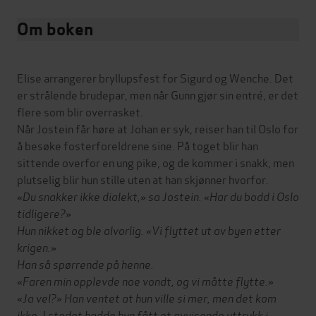
Om boken
Elise arrangerer bryllupsfest for Sigurd og Wenche. Det
er strålende brudepar, men når Gunn gjør sin entré, er det
flere som blir overrasket.
Når Jostein får høre at Johan er syk, reiser han til Oslo for
å besøke fosterforeldrene sine. På toget blir han
sittende overfor en ung pike, og de kommer i snakk, men
plutselig blir hun stille uten at han skjønner hvorfor.
«Du snakker ikke dialekt,» sa Jostein. «Har du bodd i Oslo
tidligere?»
Hun nikket og ble alvorlig. «Vi flyttet ut av byen etter
krigen.»
Han så spørrende på henne.
«Faren min opplevde noe vondt, og vi måtte flytte.»
«Ja vel?» Han ventet at hun ville si mer, men det kom
ikke. I stedet hadde hun fått et avvisende uttrykk i