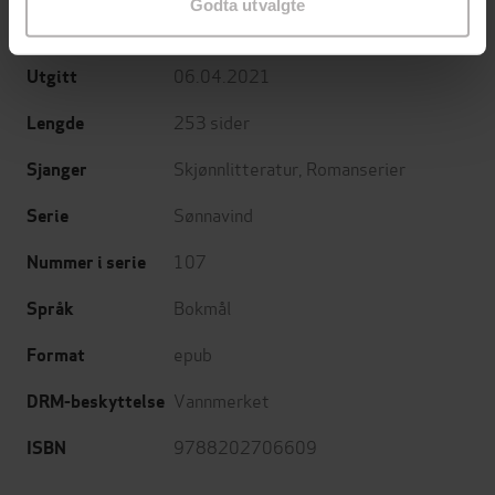
Godta utvalgte
Cappelen Damm
Forlag
06.04.2021
Utgitt
253
sider
Lengde
Skjønnlitteratur
,
Romanserier
Sjanger
Sønnavind
Serie
107
Nummer i serie
Bokmål
Språk
epub
Format
Vannmerket
DRM-beskyttelse
9788202706609
ISBN