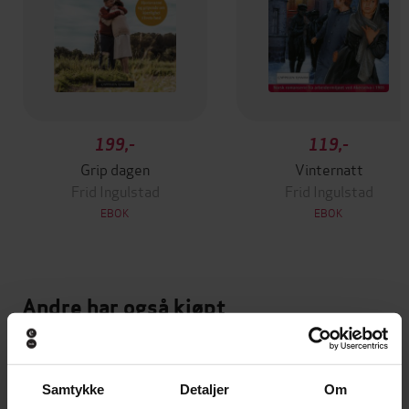
199,-
119,-
Grip dagen
Vinternatt
Frid Ingulstad
Frid Ingulstad
EBOK
EBOK
Andre har også kjøpt
Premium
Premium
Vinner av Rivertonprisen
Første gang på tilbud
Samtykke
Detaljer
Om