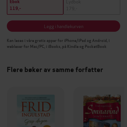
Lydbok
Ebok
179,-
119,-
Legg i handlekurven
Kan leses i våre gratis apper for iPhone/iPad og Android, i
webleser for Mac/PC, i iBooks, på Kindle og PocketBook
Flere bøker av samme forfatter