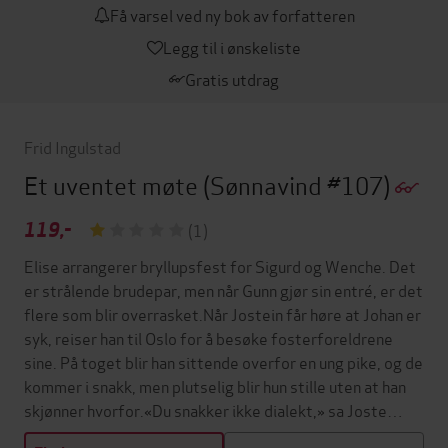
Få varsel ved ny bok av forfatteren
Legg til i ønskeliste
Gratis utdrag
Frid Ingulstad
Et uventet møte
(Sønnavind #107)
119,-
(1)
Elise arrangerer bryllupsfest for Sigurd og Wenche. Det
er strålende brudepar, men når Gunn gjør sin entré, er det
flere som blir overrasket.Når Jostein får høre at Johan er
syk, reiser han til Oslo for å besøke fosterforeldrene
sine. På toget blir han sittende overfor en ung pike, og de
kommer i snakk, men plutselig blir hun stille uten at han
skjønner hvorfor.«Du snakker ikke dialekt,» sa Joste…