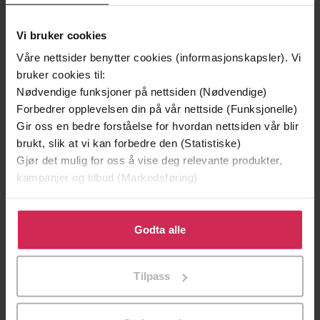
Vi bruker cookies
Våre nettsider benytter cookies (informasjonskapsler). Vi
bruker cookies til:
Nødvendige funksjoner på nettsiden (Nødvendige)
Forbedrer opplevelsen din på vår nettside (Funksjonelle)
Gir oss en bedre forståelse for hvordan nettsiden vår blir
brukt, slik at vi kan forbedre den (Statistiske)
Gjør det mulig for oss å vise deg relevante produkter,
199,-
349,-
kampanjer og tilbud (Markedsføring)
Minnesota
Utskudd
Jo Nesbø
Jørn Lier Horst
Klikk på «Godta alle» for å gi oss ditt samtykke til å
bruke cookies for alle disse formålene. Du kan også
Godta alle
EBOK
EBOK
tilpasse ditt samtykke til spesifikke formål ved å klikke
på «Tilpass». Du kan når som helst trekke tilbake eller
Tilpass
endre ditt samtykke.
Frid Ingulstad
(forfatter)
Forfattere