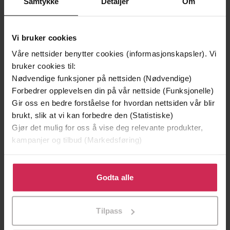
Samtykke
Detaljer
Om
Vi bruker cookies
Våre nettsider benytter cookies (informasjonskapsler). Vi
bruker cookies til:
Nødvendige funksjoner på nettsiden (Nødvendige)
Forbedrer opplevelsen din på vår nettside (Funksjonelle)
Gir oss en bedre forståelse for hvordan nettsiden vår blir
brukt, slik at vi kan forbedre den (Statistiske)
119,-
119,-
Gjør det mulig for oss å vise deg relevante produkter,
Spøkelsesgården
Den skjøre lykken
kampanjer og tilbud (Markedsføring)
Liv Almendingen
Liv Almendingen
Klikk på «Godta alle» for å gi oss ditt samtykke til å
EBOK
EBOK
bruke cookies for alle disse formålene. Du kan også
Godta alle
tilpasse ditt samtykke til spesifikke formål ved å klikke
på «Tilpass». Du kan når som helst trekke tilbake eller
Tilpass
endre ditt samtykke.
Liv Almendingen
(forfatter)
Forfattere