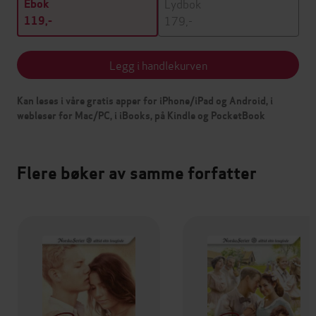
Lydbok
Ebok
179,-
119,-
Legg i handlekurven
Kan leses i våre gratis apper for iPhone/iPad og Android, i
webleser for Mac/PC, i iBooks, på Kindle og PocketBook
Flere bøker av samme forfatter