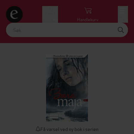
Logg inn
Handlekurv
Meny
Få varsel ved ny bok i serien