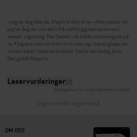
«Jeg lar deg ikke dø, Maja!» brølte Aron. «Ikke pokker om
jeg lar deg dø i min elv!» På måfå hugg han neven ned i
vannet. Ingenting. Han famlet i de kalde strømningene på
ny. Fingrene hans streifet borti noe, og i iveren glapp han
nesten taket i tømmerstokken. Dette var blodig alvor.
Leservurderinger
(0)
Betingelser for brukergenerert innhold
Ingen vurderinger ennå
OM OSS