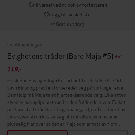
Få varsel ved ny bok av forfatteren
Legg til i ønskeliste
Gratis utdrag
Liv Almendingen
Evighetens tråder
(Bare Maja #5)
119,-
En skjebnesvanger løgn En forbudt forelskelse Et sårt
savn Einar og presten forbereder seg på sin lange reise.
Samtidig må Maja ta et hjerteskjærende valg. Like etter
slynges hun hjelpeløst rundt i den frådende elven. Folket
på Bjørnstad står klar til å gå manngard, da Tora får et av
sine syner. Aron kaster seg ut i de ville vannmassene,
plutselig klar over at det er Maja som er tatt av flom…