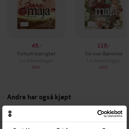
49,-
119,-
Forbudt kjærlighet
Sol over Bjørnstad
Liv Almendingen
Liv Almendingen
EBOK
EBOK
Andre har også kjøpt