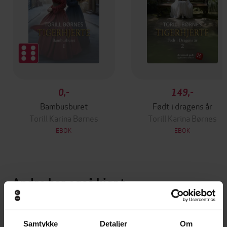
0,-
149,-
Bambusburet
Født i dragens år
Torill Karina Børnes
Torill Karina Børnes
EBOK
EBOK
Andre har også kjøpt
Samtykke
Detaljer
Om