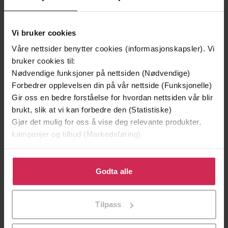
Vi bruker cookies
Våre nettsider benytter cookies (informasjonskapsler). Vi
bruker cookies til:
Nødvendige funksjoner på nettsiden (Nødvendige)
Forbedrer opplevelsen din på vår nettside (Funksjonelle)
Gir oss en bedre forståelse for hvordan nettsiden vår blir
brukt, slik at vi kan forbedre den (Statistiske)
Gjør det mulig for oss å vise deg relevante produkter,
kampanjer og tilbud (Markedsføring)
49,-
49,-
Drømmetegn
Besatt
Klikk på «Godta alle» for å gi oss ditt samtykke til å
Elisabeth Hammer
Eva J. Stensrud
bruke cookies for alle disse formålene. Du kan også
Godta alle
EBOK
EBOK
tilpasse ditt samtykke til spesifikke formål ved å klikke
på «Tilpass». Du kan når som helst trekke tilbake eller
Tilpass
endre ditt samtykke.