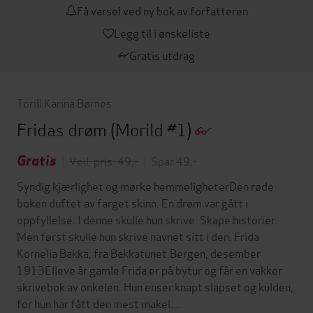
Få varsel ved ny bok av forfatteren
Legg til i ønskeliste
Gratis utdrag
Torill Karina Børnes
Fridas drøm
(Morild #1)
Gratis
|
Veil. pris: 49,-
|
Spar 49,-
Syndig kjærlighet og mørke hemmeligheterDen røde
boken duftet av farget skinn. En drøm var gått i
oppfyllelse. I denne skulle hun skrive. Skape historier.
Men først skulle hun skrive navnet sitt i den. Frida
Kornelia Bakka, fra Bakkatunet.Bergen, desember
1913Elleve år gamle Frida er på bytur og får en vakker
skrivebok av onkelen. Hun enser knapt slapset og kulden,
for hun har fått den mest makel…