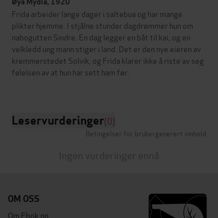
Øya Mydla, 1920
Frida arbeider lange dager i saltebua og har mange
plikter hjemme. I stjålne stunder dagdrømmer hun om
nabogutten Sindre. En dag legger en båt til kai, og en
velkledd ung mann stiger i land. Det er den nye eieren av
kremmerstedet Solvik, og Frida klarer ikke å riste av seg
følelsen av at hun har sett ham før.
Leservurderinger
(0)
Betingelser for brukergenerert innhold
Ingen vurderinger ennå
OM OSS
Om Ebok.no