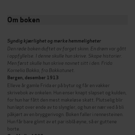
Om boken
Syndig kjærlighet og mørke hemmeligheter
Den røde boken duftet av farget skinn. En drøm var gått
i oppfyllelse. I denne skulle hun skrive. Skape historier.
Men først skulle hun skrive navnet sitt i den. Frida
Kornelia Bakka, fra Bakkatunet.
Bergen, desember 1913
Elleve år gamle Frida er på bytur og får en vakker
skrivebok av onkelen. Hun enser knapt slapset og kulden,
for hun har fått den mest makeløse skatt. Plutselig blir
hun løpt over ende av to slyngler, og hun er nær ved å bli
påkjørt av en bryggerivogn. Boken faller i rennesteinen.
Hun får bare glimt av et par isblå øyne, så er guttene
borte.