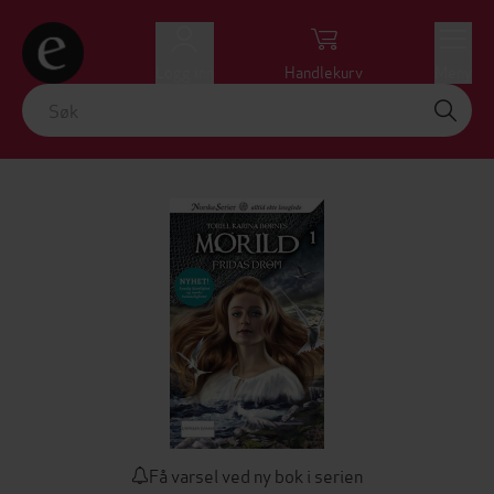
Logg inn
Handlekurv
Meny
Få varsel ved ny bok i serien