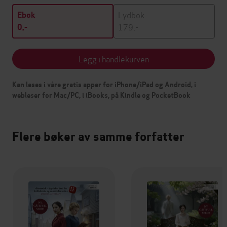
Lydbok
Ebok
179,-
0,-
Legg i handlekurven
Kan leses i våre gratis apper for iPhone/iPad og Android, i
webleser for Mac/PC, i iBooks, på Kindle og PocketBook
Flere bøker av samme forfatter