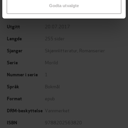
Torill Karina Børnes
(forfatter)
Forfattere
Godta utvalgte
Cappelen Damm
Forlag
20.07.2017
Utgitt
255
sider
Lengde
Skjønnlitteratur
,
Romanserier
Sjanger
Morild
Serie
1
Nummer i serie
Bokmål
Språk
epub
Format
Vannmerket
DRM-beskyttelse
9788202563820
ISBN