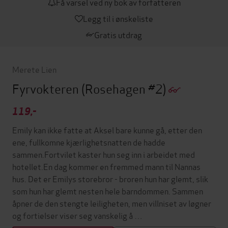
Få varsel ved ny bok av forfatteren
Legg til i ønskeliste
Gratis utdrag
Merete Lien
Fyrvokteren
(Rosehagen #2)
119,-
Emily kan ikke fatte at Aksel bare kunne gå, etter den
ene, fullkomne kjærlighetsnatten de hadde
sammen.Fortvilet kaster hun seg inn i arbeidet med
hotellet.En dag kommer en fremmed mann til Nannas
hus. Det er Emilys storebror - broren hun har glemt, slik
som hun har glemt nesten hele barndommen. Sammen
åpner de den stengte leiligheten, men villniset av løgner
og fortielser viser seg vanskelig å …