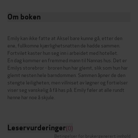
Om boken
Emily kan ikke fatte at Aksel bare kunne gå, etter den
ene, fullkomne kjærlighetsnatten de hadde sammen.
Fortvilet kaster hun seg inn i arbeidet med hotellet.
En dag kommer en fremmed mann til Nannas hus. Det er
Emilys storebror - broren hun har glemt, slik som hun har
glemt nesten hele barndommen. Sammen åpner de den
stengte leiligheten, men villniset av løgner og fortielser
viser seg vanskelig å få has på. Emily føler at alle rundt
henne har noe å skjule.
Leservurderinger
(0)
Betingelser for brukergenerert innhold