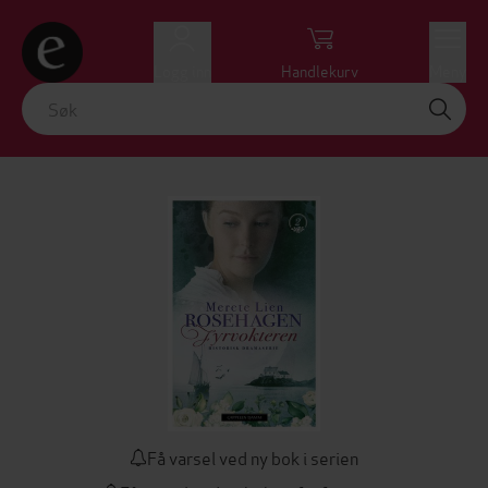
Logg inn
Handlekurv
Meny
Få varsel ved ny bok i serien