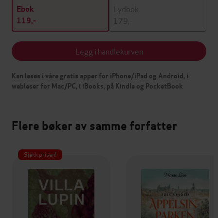
Lydbok
Ebok
179,-
119,-
Legg i handlekurven
Kan leses i våre gratis apper for iPhone/iPad og Android, i
webleser for Mac/PC, i iBooks, på Kindle og PocketBook
Flere bøker av samme forfatter
Sjekk prisen!