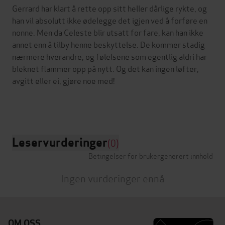
Gerrard har klart å rette opp sitt heller dårlige rykte, og
han vil absolutt ikke ødelegge det igjen ved å forføre en
nonne. Men da Celeste blir utsatt for fare, kan han ikke
annet enn å tilby henne beskyttelse. De kommer stadig
nærmere hverandre, og følelsene som egentlig aldri har
bleknet flammer opp på nytt. Og det kan ingen løfter,
avgitt eller ei, gjøre noe med!
Leservurderinger
(0)
Betingelser for brukergenerert innhold
Ingen vurderinger ennå
OM OSS