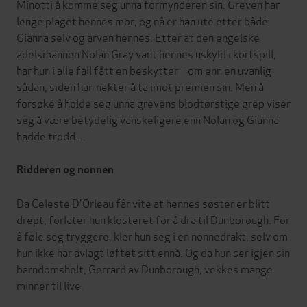
Minotti å komme seg unna formynderen sin. Greven har
lenge plaget hennes mor, og nå er han ute etter både
Gianna selv og arven hennes. Etter at den engelske
adelsmannen Nolan Gray vant hennes uskyld i kortspill,
har hun i alle fall fått en beskytter – om enn en uvanlig
sådan, siden han nekter å ta imot premien sin. Men å
forsøke å holde seg unna grevens blodtørstige grep viser
seg å være betydelig vanskeligere enn Nolan og Gianna
hadde trodd ...
Ridderen og nonnen
Da Celeste D'Orleau får vite at hennes søster er blitt
drept, forlater hun klosteret for å dra til Dunborough. For
å føle seg tryggere, kler hun seg i en nonnedrakt, selv om
hun ikke har avlagt løftet sitt ennå. Og da hun ser igjen sin
barndomshelt, Gerrard av Dunborough, vekkes mange
minner til live.