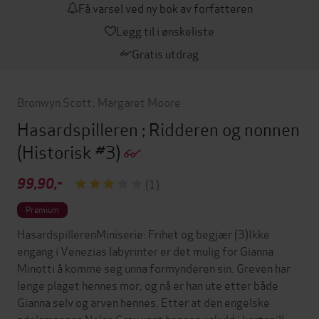
Få varsel ved ny bok av forfatteren
Legg til i ønskeliste
Gratis utdrag
Bronwyn Scott
,
Margaret Moore
Hasardspilleren ; Ridderen og nonnen
(Historisk #3)
99,90,-
(1)
Premium
HasardspillerenMiniserie: Frihet og begjær (3)Ikke
engang i Venezias labyrinter er det mulig for Gianna
Minotti å komme seg unna formynderen sin. Greven har
lenge plaget hennes mor, og nå er han ute etter både
Gianna selv og arven hennes. Etter at den engelske
adelsmannen Nolan Gray vant hennes uskyld i kortspill,