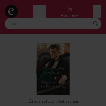
Logg inn
Handlekurv
Meny
Få varsel ved ny bok i serien