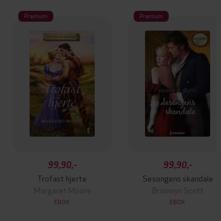
Premium
Premium
99,90,-
99,90,-
Trofast hjerte
Sesongens skandale
Margaret Moore
Bronwyn Scott
EBOK
EBOK