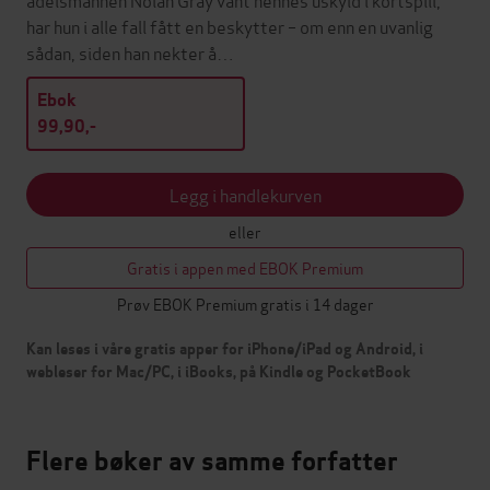
har hun i alle fall fått en beskytter – om enn en uvanlig
sådan, siden han nekter å…
Ebok
99,90,-
Legg i handlekurven
eller
Gratis i appen med EBOK Premium
Prøv EBOK Premium gratis i 14 dager
Kan leses i våre gratis apper for iPhone/iPad og Android, i
webleser for Mac/PC, i iBooks, på Kindle og PocketBook
Flere bøker av samme forfatter