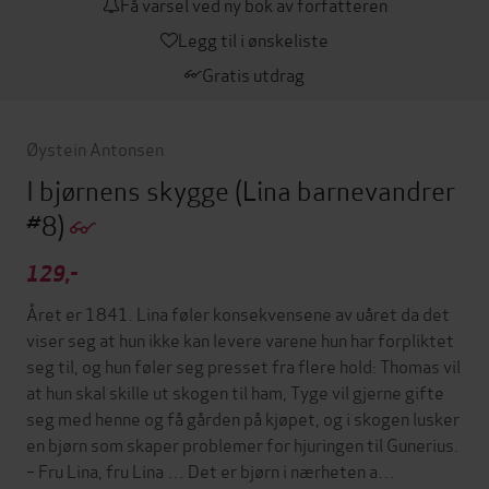
Få varsel ved ny bok av forfatteren
Legg til i ønskeliste
Gratis utdrag
Øystein Antonsen
I bjørnens skygge
(Lina barnevandrer
#8)
129,-
Året er 1841. Lina føler konsekvensene av uåret da det
viser seg at hun ikke kan levere varene hun har forpliktet
seg til, og hun føler seg presset fra flere hold: Thomas vil
at hun skal skille ut skogen til ham, Tyge vil gjerne gifte
seg med henne og få gården på kjøpet, og i skogen lusker
en bjørn som skaper problemer for hjuringen til Gunerius.
– Fru Lina, fru Lina … Det er bjørn i nærheten a…