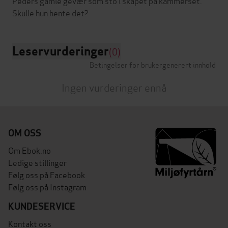
Peders gamle gevær som sto i skapet på kammerset.
Leservurderinger
(0)
Betingelser for brukergenerert innhold
Ingen vurderinger ennå
OM OSS
Om Ebok.no
Ledige stillinger
Følg oss på Facebook
Følg oss på Instagram
KUNDESERVICE
Kontakt oss