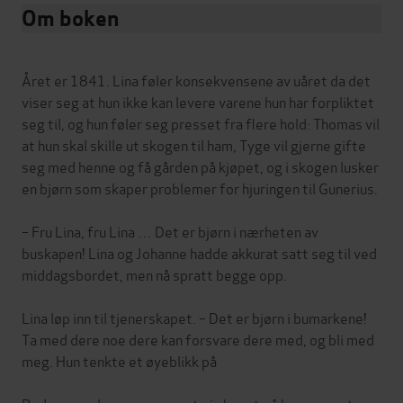
Om boken
Året er 1841. Lina føler konsekvensene av uåret da det
viser seg at hun ikke kan levere varene hun har forpliktet
seg til, og hun føler seg presset fra flere hold: Thomas vil
at hun skal skille ut skogen til ham, Tyge vil gjerne gifte
seg med henne og få gården på kjøpet, og i skogen lusker
en bjørn som skaper problemer for hjuringen til Gunerius.
– Fru Lina, fru Lina … Det er bjørn i nærheten av
buskapen! Lina og Johanne hadde akkurat satt seg til ved
middagsbordet, men nå spratt begge opp.
Lina løp inn til tjenerskapet. – Det er bjørn i bumarkene!
Ta med dere noe dere kan forsvare dere med, og bli med
meg. Hun tenkte et øyeblikk på