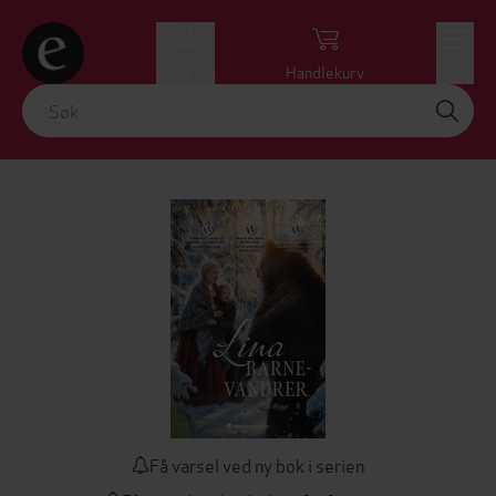
Logg inn
Handlekurv
Meny
Få varsel ved ny bok i serien