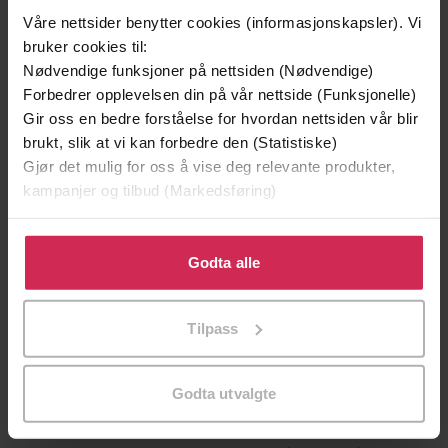
Våre nettsider benytter cookies (informasjonskapsler). Vi
bruker cookies til:
Nødvendige funksjoner på nettsiden (Nødvendige)
Forbedrer opplevelsen din på vår nettside (Funksjonelle)
Gir oss en bedre forståelse for hvordan nettsiden vår blir
brukt, slik at vi kan forbedre den (Statistiske)
Gjør det mulig for oss å vise deg relevante produkter,
kampanjer og tilbud (Markedsføring)
Klikk på «Godta alle» for å gi oss ditt samtykke til å
bruke cookies for alle disse formålene. Du kan også
Godta alle
179,-
149,-
tilpasse ditt samtykke til spesifikke formål ved å klikke
Kjæresten
Skriket
på «Tilpass». Du kan når som helst trekke tilbake eller
Freida McFadden
Jørn Lier Horst
Tilpass
endre ditt samtykke.
EBOK
EBOK
Godta utvalgte